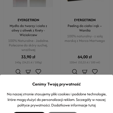
EVERGETIKON
EVERGETIKON
Mydło do twarzy i ciała z
Peeling do ciała i rąk –
oliwy z oliwek z Krety -
Wanilia
Wiciokrzew
100% naturalny - z solą
100% Naturalne - Jadalne.
morską z Morza Martwego
Polecane do skóry suchej,
wrażliwej
33,90 zł
64,00 zł
140g
(24,21 zł / 100g)
120ml
(53,33 zł / 100 ml)
Cenimy Twoją prywatność
Na naszej stronie stosujemy pliki cookies i podobne technologie,
Produkty z kategorii
które mogą służyć do personalizacji reklam. Szczegóły w naszej
polityce prywatności
. Dodatkowe informacje
tutaj