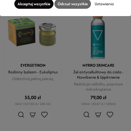
Akceptuj wszystkie
Odrzuć wszystkie
Ustawienia
EVERGETIKON
MYRRO SKINCARE
Roślinny balsam - Eukaliptus
Żel antycellulitowy do ciała -
Nawilżenie & Ujędrnienie
Odetchnij pełną piersią
Redukcja cellulitu, poprawa
mikrokrążenia
55,00 zł
79,00 zł
40ml
(137,50 zł / 100 ml)
150ml
(52,67 zł / 100ml)