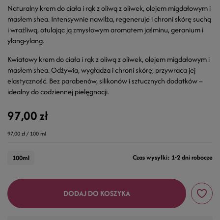
Naturalny krem do ciała i rąk z oliwą z oliwek, olejem migdałowym i
masłem shea. Intensywnie nawilża, regeneruje i chroni skórę suchą
i wrażliwą, otulając ją zmysłowym aromatem jaśminu, geranium i
ylang-ylang.
Kwiatowy krem do ciała i rąk z oliwą z oliwek, olejem migdałowym i
masłem shea. Odżywia, wygładza i chroni skórę, przywraca jej
elastyczność. Bez parabenów, silikonów i sztucznych dodatków –
idealny do codziennej pielęgnacji.
97,00 zł
97,00 zł / 100 ml
Czas wysyłki: 1-2 dni robocze
100ml
DODAJ DO KOSZYKA