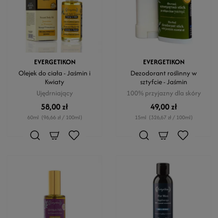
EVERGETIKON
EVERGETIKON
Olejek do ciała - Jaśmin i
Dezodorant roślinny w
Kwiaty
sztyfcie - Jaśmin
Ujędrniający
100% przyjazny dla skóry
58,00 zł
49,00 zł
60ml
(96,66 zł / 100ml)
15ml
(326,67 zł / 100ml)