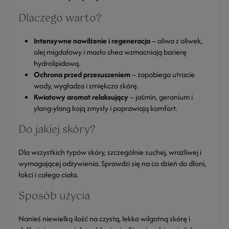
Dlaczego warto?
Intensywne nawilżenie i regeneracja
– oliwa z oliwek,
olej migdałowy i masło shea wzmacniają barierę
hydrolipidową.
Ochrona przed przesuszeniem
– zapobiega utracie
wody, wygładza i zmiękcza skórę.
Kwiatowy aromat relaksujący
– jaśmin, geranium i
ylang-ylang koją zmysły i poprawiają komfort.
Do jakiej skóry?
Dla wszystkich typów skóry, szczególnie suchej, wrażliwej i
wymagającej odżywienia. Sprawdzi się na co dzień do dłoni,
łokci i całego ciała.
Sposób użycia
Nanieś niewielką ilość na czystą, lekko wilgotną skórę i