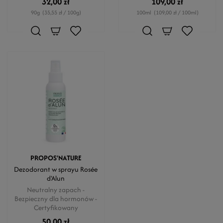
32,00 zł
109,00 zł
90g
(35,55 zł / 100g)
100ml
(109,00 zł / 100ml)
PROPOS'NATURE
Dezodorant w sprayu Rosée
d'Alun
Neutralny zapach -
Bezpieczny dla hormonów -
Certyfikowany
50,00 zł