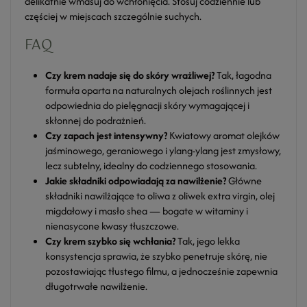
delikatnie wmasuj do wchłonięcia. Stosuj codziennie lub
częściej w miejscach szczególnie suchych.
FAQ
Czy krem nadaje się do skóry wrażliwej?
Tak, łagodna
formuła oparta na naturalnych olejach roślinnych jest
odpowiednia do pielęgnacji skóry wymagającej i
skłonnej do podrażnień.
Czy zapach jest intensywny?
Kwiatowy aromat olejków
jaśminowego, geraniowego i ylang-ylang jest zmysłowy,
lecz subtelny, idealny do codziennego stosowania.
Jakie składniki odpowiadają za nawilżenie?
Główne
składniki nawilżające to oliwa z oliwek extra virgin, olej
migdałowy i masło shea — bogate w witaminy i
nienasycone kwasy tłuszczowe.
Czy krem szybko się wchłania?
Tak, jego lekka
konsystencja sprawia, że szybko penetruje skórę, nie
pozostawiając tłustego filmu, a jednocześnie zapewnia
długotrwałe nawilżenie.