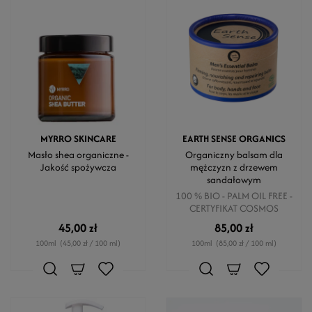
MYRRO SKINCARE
EARTH SENSE ORGANICS
Masło shea organiczne -
Organiczny balsam dla
Jakość spożywcza
mężczyzn z drzewem
sandałowym
100 % BIO - PALM OIL FREE -
CERTYFIKAT COSMOS
45,00 zł
85,00 zł
100ml
(45,00 zł / 100 ml)
100ml
(85,00 zł / 100 ml)