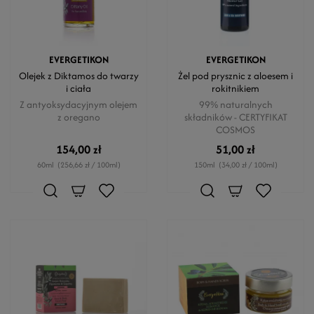
EVERGETIKON
EVERGETIKON
Olejek z Diktamos do twarzy
Żel pod prysznic z aloesem i
i ciała
rokitnikiem
Z antyoksydacyjnym olejem
99% naturalnych
z oregano
składników - CERTYFIKAT
COSMOS
154,00 zł
51,00 zł
60ml
(256,66 zł / 100ml)
150ml
(34,00 zł / 100ml)