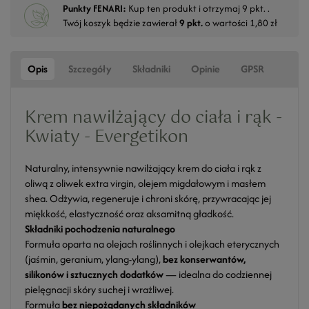
Punkty FENARI:
Kup ten produkt i otrzymaj
9
pkt. .
Twój koszyk będzie zawierał
9
pkt.
o wartości
1,80 zł
Opis
Szczegóły
Składniki
Opinie
GPSR
Krem nawilżający do ciała i rąk -
Kwiaty - Evergetikon
Naturalny, intensywnie nawilżający krem do ciała i rąk z
oliwą z oliwek extra virgin, olejem migdałowym i masłem
shea. Odżywia, regeneruje i chroni skórę, przywracając jej
miękkość, elastyczność oraz aksamitną gładkość.
Składniki pochodzenia naturalnego
Formuła oparta na olejach roślinnych i olejkach eterycznych
(jaśmin, geranium, ylang-ylang),
bez konserwantów,
silikonów i sztucznych dodatków
— idealna do codziennej
pielęgnacji skóry suchej i wrażliwej.
Formuła
bez niepożądanych składników