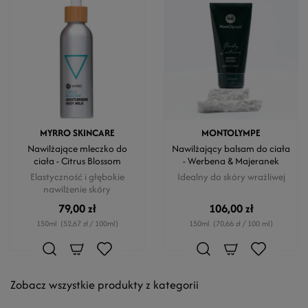
MYRRO SKINCARE
MONTOLYMPE
Nawilżające mleczko do
Nawilżający balsam do ciała
ciała - Citrus Blossom
- Werbena & Majeranek
Elastyczność i głębokie
Idealny do skóry wrażliwej
nawilżenie skóry
79,00 zł
106,00 zł
150ml
(52,67 zł / 100ml)
150ml
(70,66 zł / 100 ml)
Zobacz wszystkie produkty z kategorii