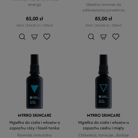
energii
Idealna również do
odświeżania powietrza
85,00 zł
85,00 zł
50ml
(164,00 zł / 100ml)
50ml
(164,00 zł / 100ml)
MYRRO SKINCARE
MYRRO SKINCARE
Mgiełka do ciała i włosów o
Mgiełka do ciała i włosów o
zapachu róży i fasoli tonka
zapachu cedru i mięty
Również naturalny
Odświeża, tonizuje , dodaje