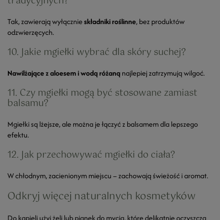
tradycyjnych?
Tak, zawierają wyłącznie
składniki roślinne
, bez produktów
odzwierzęcych.
10. Jakie mgiełki wybrać dla skóry suchej?
Nawilżające z aloesem i wodą różaną
najlepiej zatrzymują wilgoć.
11. Czy mgiełki mogą być stosowane zamiast
balsamu?
Mgiełki są lżejsze, ale można je łączyć z balsamem dla lepszego
efektu.
12. Jak przechowywać mgiełki do ciała?
W chłodnym, zacienionym miejscu – zachowają świeżość i aromat.
Odkryj więcej naturalnych kosmetyków
Do kąpieli użyj
żeli lub pianek do mycia
, które delikatnie oczyszczą