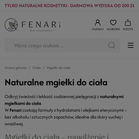
TYLKO NATURALNE KOSMETYKI - DARMOWA WYSYŁKA OD 200 ZŁ
ZALOGUJ
ULUBIONE
KOSZYK
Strona główna
Ciało
Mgiełki do ciała
Naturalne mgiełki do ciała
Odkryj świeżość i lekkość codziennej pielęgnacji z
naturalnymi
mgiełkami do ciała
.
W
Fenari
czekają formuły z hydrolatami i olejkami eterycznymi –
bez alkoholu i sztucznych zapachów, idealne dla skóry suchej i
wrażliwej.
Mgiełki do ciała – nawilżenie i