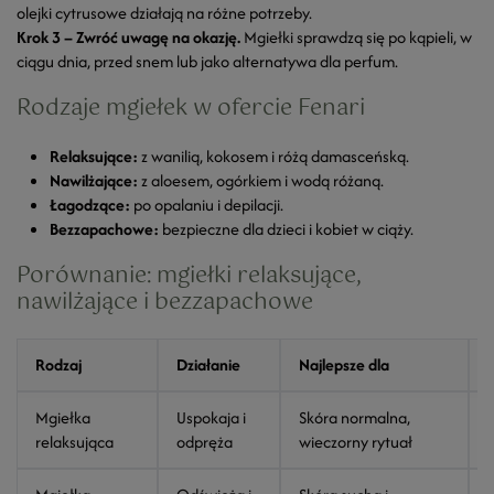
olejki cytrusowe działają na różne potrzeby.
Krok 3 – Zwróć uwagę na okazję.
Mgiełki sprawdzą się po kąpieli, w
ciągu dnia, przed snem lub jako alternatywa dla perfum.
Rodzaje mgiełek w ofercie Fenari
Relaksujące:
z wanilią, kokosem i różą damasceńską.
Nawilżające:
z aloesem, ogórkiem i wodą różaną.
Łagodzące:
po opalaniu i depilacji.
Bezzapachowe:
bezpieczne dla dzieci i kobiet w ciąży.
Porównanie: mgiełki relaksujące,
nawilżające i bezzapachowe
Rodzaj
Działanie
Najlepsze dla
Mgiełka
Uspokaja i
Skóra normalna,
W
relaksująca
odpręża
wieczorny rytuał