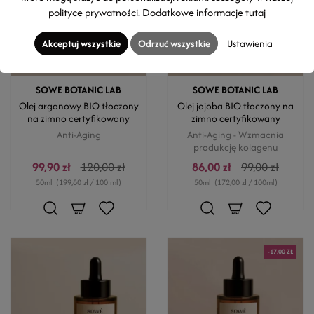
polityce prywatności
. Dodatkowe informacje
tutaj
Akceptuj wszystkie
Odrzuć wszystkie
Ustawienia
SOWE BOTANIC LAB
SOWE BOTANIC LAB
Olej arganowy BIO tłoczony
Olej jojoba BIO tłoczony na
na zimno certyfikowany
zimno certyfikowany
Anti-Aging
Anti-Aging - Wzmacnia
produkcję kolagenu
99,90 zł
120,00 zł
86,00 zł
99,00 zł
50ml
(199,80 zł / 100 ml)
50ml
(172,00 zł / 100ml)
-17,00 ZŁ