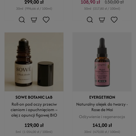
299,00 zł
108,90 zł
130,00 zł
30ml
(996,66 zł / 100ml)
50ml
(217,80 zł / 100ml)
SOWE BOTANIC LAB
EVERGETIKON
Roll-on pod oczy przeciw
Naturalny olejek do twarzy -
cieniom i opuchnięciom –
Rose de Mai
olej z opuncji figowej BIO
Odżywienie i regeneracja
129,00 zł
141,00 zł
5ml
(1 054,00 zł / 100ml)
30ml
(470,00 zł / 100ml)