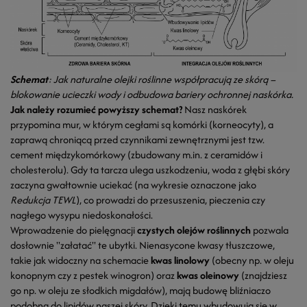
Schemat
:
Jak naturalne olejki roślinne współpracują ze skórą –
blokowanie ucieczki wody i odbudowa bariery ochronnej naskórka.
Jak należy rozumieć powyższy schemat?
Nasz naskórek
przypomina mur, w którym cegłami są komórki (korneocyty), a
zaprawą chroniącą przed czynnikami zewnętrznymi jest tzw.
cement międzykomórkowy (zbudowany m.in. z ceramidów i
cholesterolu). Gdy ta tarcza ulega uszkodzeniu, woda z głębi skóry
zaczyna gwałtownie uciekać (na wykresie oznaczone jako
Redukcja TEWL
), co prowadzi do przesuszenia, pieczenia czy
nagłego wysypu niedoskonałości.
Wprowadzenie do pielęgnacji
czystych olejów roślinnych
pozwala
dosłownie "załatać" te ubytki. Nienasycone kwasy tłuszczowe,
takie jak widoczny na schemacie
kwas linolowy
(obecny np. w oleju
konopnym czy z pestek winogron) oraz
kwas oleinowy
(znajdziesz
go np. w oleju ze słodkich migdałów), mają budowę bliźniaczo
podobną do lipidów naszej skóry. Dzięki temu wbudowują się w