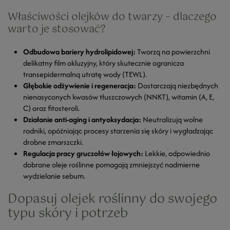
Właściwości olejków do twarzy – dlaczego
warto je stosować?
Odbudowa bariery hydrolipidowej:
Tworzą na powierzchni
delikatny film okluzyjny, który skutecznie ogranicza
transepidermalną utratę wody (TEWL).
Głębokie odżywienie i regeneracja:
Dostarczają niezbędnych
nienasyconych kwasów tłuszczowych (NNKT), witamin (A, E,
C) oraz fitosteroli.
Działanie anti-aging i antyoksydacja:
Neutralizują wolne
rodniki, opóźniając procesy starzenia się skóry i wygładzając
drobne zmarszczki.
Regulacja pracy gruczołów łojowych:
Lekkie, odpowiednio
dobrane oleje roślinne pomagają zmniejszyć nadmierne
wydzielanie sebum.
Dopasuj olejek roślinny do swojego
typu skóry i potrzeb