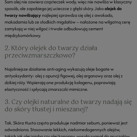
Sam olej nie zawiera cząsteczek wody, więc nie nawilża w klasyczny
sposób, ale zapobiega jej ucieczce z głębi skóry. Jako
olejek do
twarzy nawilżający
najlepiej sprawdza się olej z awokado,
makadamia lub ze słodkich migdałów – nałożone na wilgotną cerę
zamykają w niej wilgoć i trwale odbudowują cement
międzykomórkowy.
2. Który olejek do twarzy działa
przeciwzmarszczkowo?
Najsilniejsze działanie anti-aging wykazują oleje bogate w
antyoksydanty: olej z opuncji figowej, olej arganowy oraz olej z
dzikiej róży. Wspierają one produkcję kolagenu, poprawiają
elastyczność i spłycają zmarszczki mimiczne.
3. Czy olejki naturalne do twarzy nadają się
do skóry tłustej i mieszanej?
Tak. Skóra tłusta często produkuje nadmiar sebum, ponieważ jest
odwodniona. Stosowanie lekkich, niekomedogennych olejów,
takich jak olej jojoba czy olej konopny, wysyła sygnał do gruczołów