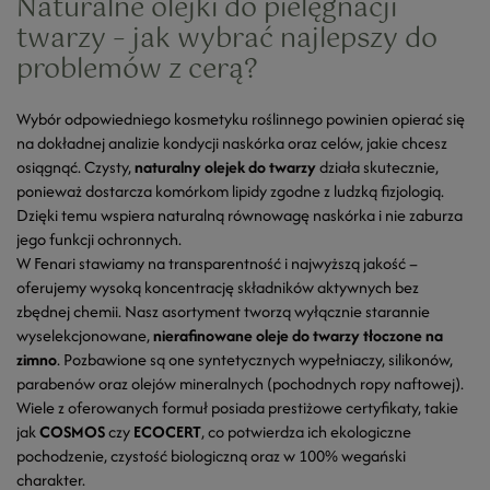
Naturalne olejki do pielęgnacji
twarzy – jak wybrać najlepszy do
problemów z cerą?
Wybór odpowiedniego kosmetyku roślinnego powinien opierać się
na dokładnej analizie kondycji naskórka oraz celów, jakie chcesz
osiągnąć. Czysty,
naturalny olejek do twarzy
działa skutecznie,
ponieważ dostarcza komórkom lipidy zgodne z ludzką fizjologią.
Dzięki temu wspiera naturalną równowagę naskórka i nie zaburza
jego funkcji ochronnych.
W Fenari stawiamy na transparentność i najwyższą jakość –
oferujemy wysoką koncentrację składników aktywnych bez
zbędnej chemii. Nasz asortyment tworzą wyłącznie starannie
wyselekcjonowane,
nierafinowane oleje do twarzy tłoczone na
zimno
. Pozbawione są one syntetycznych wypełniaczy, silikonów,
parabenów oraz olejów mineralnych (pochodnych ropy naftowej).
Wiele z oferowanych formuł posiada prestiżowe certyfikaty, takie
jak
COSMOS
czy
ECOCERT
, co potwierdza ich ekologiczne
pochodzenie, czystość biologiczną oraz w 100% wegański
charakter.