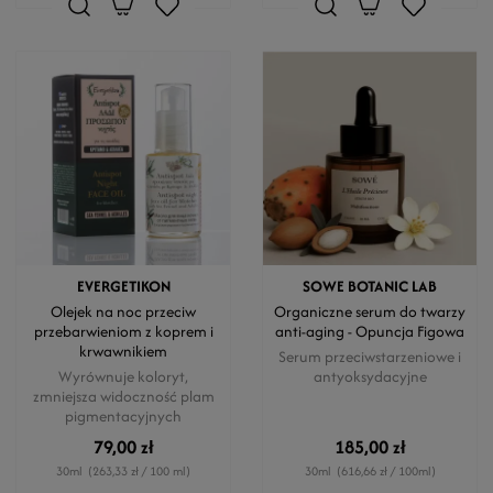
EVERGETIKON
SOWE BOTANIC LAB
Olejek na noc przeciw
Organiczne serum do twarzy
przebarwieniom z koprem i
anti-aging - Opuncja Figowa
krwawnikiem
Serum przeciwstarzeniowe i
Wyrównuje koloryt,
antyoksydacyjne
zmniejsza widoczność plam
pigmentacyjnych
79,00 zł
185,00 zł
30ml
(263,33 zł / 100 ml)
30ml
(616,66 zł / 100ml)