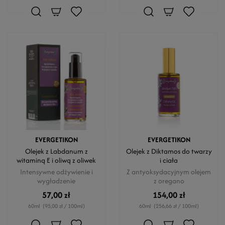
EVERGETIKON
EVERGETIKON
Olejek z Labdanum z
Olejek z Diktamos do twarzy
witaminą E i oliwą z oliwek
i ciała
Intensywne odżywienie i
Z antyoksydacyjnym olejem
wygładzenie
z oregano
57,00 zł
154,00 zł
60ml
(95,00 zł / 100ml)
60ml
(256,66 zł / 100ml)