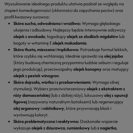
Wyszukiwanie idealnego produktu ułatwia podział ze względu na
stopień komedogenności (skłonności do zapychania porów) oraz
profil kwasowy surowca:
Skóra sucha, odwodniona i wrażliwa:
Wymaga głębokiego
ukojenia i odbudowy. Najlepszy będzie intensywnie odżywczy
olejek z awokado
, łagodzący
olejek ze słodkich migdałów
lub
bogaty w witaminę E
olejek makadamia
.
Skóra tłusta, mieszana i trądzikowa:
Potrzebuje formuł lekkich,
które szybko się wchłaniają. Idealnie sprawdzi się
olej jojoba
(który budową chemiczną przypomina ludzkie sebum i reguluje
jego produkcję), przeciwzapalny
olejek konopny
oraz matujący
olejek z pestek winogron
.
Skóra dojrzała, wiotka i z przebarwieniami:
Wymaga silnej
stymulacji. Wybierz przeciwstarzeniowy
olejek z ekstraktem z
róży damasceńskiej
(lub z dzikiej róży), luksusowy
olej z opuncji
figowej
(nazywany naturalnym botoksem) lub regenerujący
olej arganowy
i
rokitnikowy
, które przywracają blask i
wyrównują koloryt.
Skóra problematyczna i reaktywna:
Doskonałe wsparcie
wykazuje
olejek z dziurawca
,
rumiankowy
lub
z nagietka
,