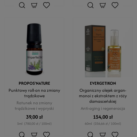
PROPOS'NATURE
EVERGETIKON
Punktowy roll-on na zmiany
Organiczny olejek argan-
trądzikowe
monoi z ekstraktem z róży
damasceńskiej
Ratunek na zmiany
trądzikowe i wypryski
Anti-aging i regeneracja
39,00 zł
154,00 zł
5ml
(780,00 zł / 100ml)
60ml
(256,66 zł / 100ml)