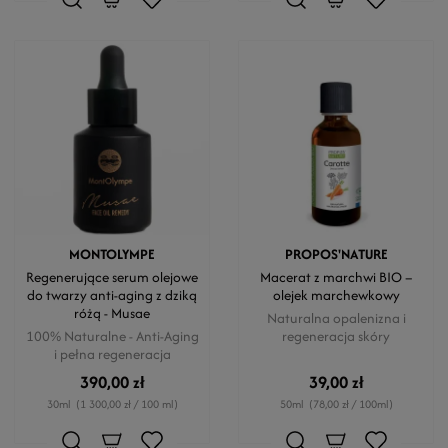
MONTOLYMPE
PROPOS'NATURE
Regenerujące serum olejowe
Macerat z marchwi BIO –
do twarzy anti-aging z dziką
olejek marchewkowy
różą - Musae
Naturalna opalenizna i
100% Naturalne - Anti-Aging
regeneracja skóry
i pełna regeneracja
390,00 zł
39,00 zł
30ml
(1 300,00 zł / 100 ml)
50ml
(78,00 zł / 100ml)