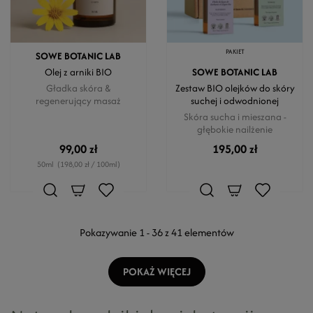
PAKIET
SOWE BOTANIC LAB
Olej z arniki BIO
SOWE BOTANIC LAB
Gładka skóra &
Zestaw BIO olejków do skóry
regenerujący masaż
suchej i odwodnionej
Skóra sucha i mieszana -
głębokie nailżenie
99,00 zł
195,00 zł
50ml
(198,00 zł / 100ml)
Pokazywanie 1 - 36 z 41 elementów
POKAŻ WIĘCEJ