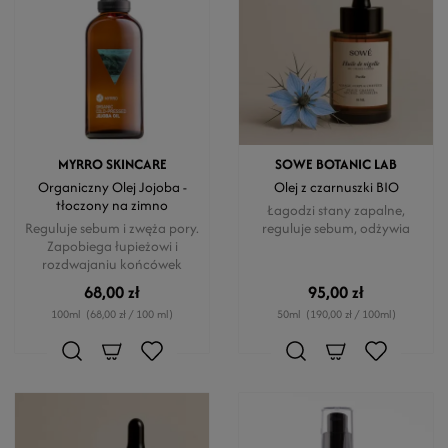
MYRRO SKINCARE
SOWE BOTANIC LAB
Organiczny Olej Jojoba -
Olej z czarnuszki BIO
tłoczony na zimno
Łagodzi stany zapalne,
Reguluje sebum i zwęża pory.
reguluje sebum, odżywia
Zapobiega łupieżowi i
rozdwajaniu końcówek
68,00 zł
95,00 zł
100ml
(68,00 zł / 100 ml)
50ml
(190,00 zł / 100ml)