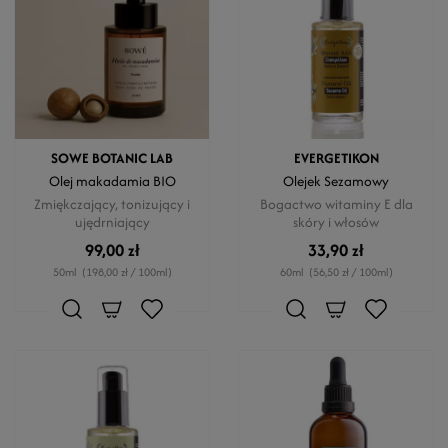
SOWE BOTANIC LAB
EVERGETIKON
Olej makadamia BIO
Olejek Sezamowy
Zmiękczający, tonizujący i
Bogactwo witaminy E dla
ujędrniający
skóry i włosów
99,00 zł
33,90 zł
50ml
(198,00 zł / 100ml)
60ml
(56,50 zł / 100ml)