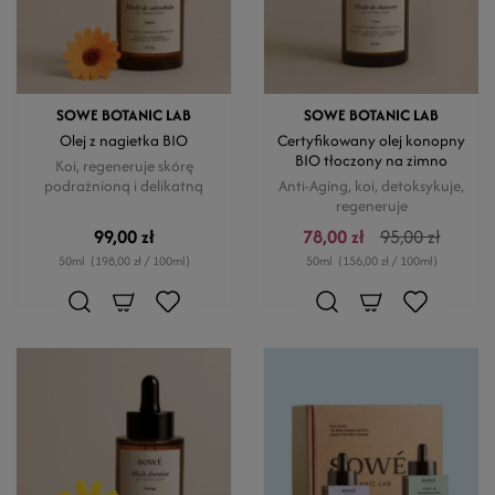
SOWE BOTANIC LAB
SOWE BOTANIC LAB
Olej z nagietka BIO
Certyfikowany olej konopny
BIO tłoczony na zimno
Koi, regeneruje skórę
podrażnioną i delikatną
Anti-Aging, koi, detoksykuje,
regeneruje
99,00 zł
78,00 zł
95,00 zł
50ml
(198,00 zł / 100ml)
50ml
(156,00 zł / 100ml)