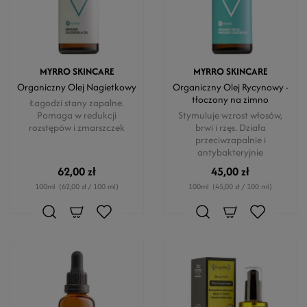
MYRRO SKINCARE
MYRRO SKINCARE
Organiczny Olej Nagietkowy
Organiczny Olej Rycynowy -
tłoczony na zimno
Łagodzi stany zapalne.
Pomaga w redukcji
Stymuluje wzrost włosów,
rozstępów i zmarszczek
brwi i rzęs. Działa
przeciwzapalnie i
antybakteryjnie
62,00 zł
45,00 zł
100ml
(62,00 zł / 100 ml)
100ml
(45,00 zł / 100 ml)