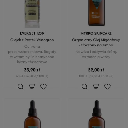
EVERGETIKON
MYRRO SKINCARE
Olejek z Pestek Winogron
Organiczny Olej Migdałowy
- tłoczony na zimno
Ochrona
przeciwstarzeniowa. Bogaty
Nawilża i odżywia skórę,
w witaminy i nienasycone
wzmacnia włosy
kwasy tłuszczowe
33,90 zł
52,00 zł
60ml
(56,50 zł / 100ml)
100ml
(52,00 zł / 100 ml)