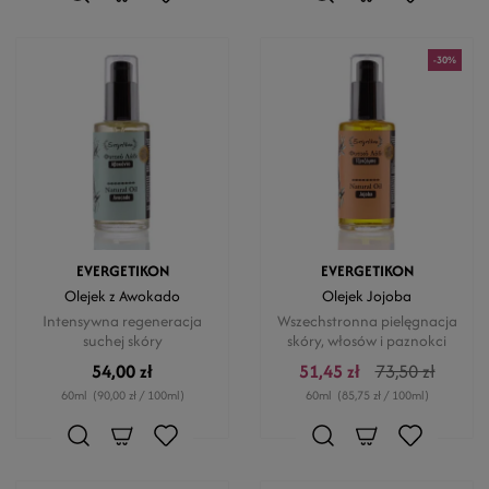
-30%
EVERGETIKON
EVERGETIKON
Olejek z Awokado
Olejek Jojoba
Intensywna regeneracja
Wszechstronna pielęgnacja
suchej skóry
skóry, włosów i paznokci
54,00 zł
51,45 zł
73,50 zł
60ml
(90,00 zł / 100ml)
60ml
(85,75 zł / 100ml)