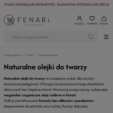
TYLKO NATURALNE KOSMETYKI - DARMOWA WYSYŁKA OD 200 ZŁ
ZALOGUJ
ULUBIONE
KOSZYK
Strona główna
Twarz
Olejki do twarzy
Naturalne olejki do twarzy
Naturalne olejki do twarzy
to świadomy wybór dla czystej i
skutecznej pielęgnacji. Oferują wysoką koncentrację składników
aktywnych bez zbędnej chemii. Wzmocnij swoją rutynę, wybierając
wegańskie i organiczne oleje roślinne w Fenari
.
Odkryj nierafinowane
formuły bez silikonów i parabenów
,
dopasowane do potrzeb cery suchej, tłustej i dojrzałej.