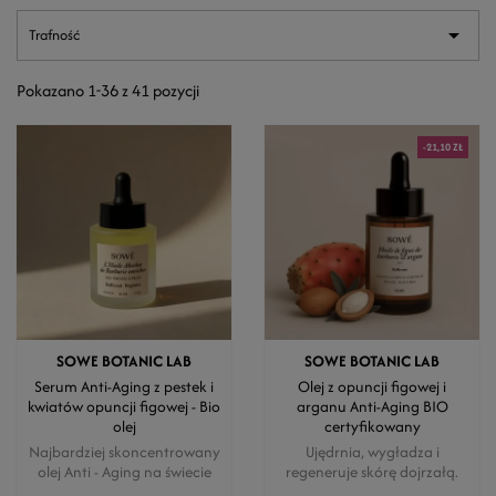

Trafność
Pokazano 1-36 z 41 pozycji
-21,10 ZŁ
SOWE BOTANIC LAB
SOWE BOTANIC LAB
Serum Anti-Aging z pestek i
Olej z opuncji figowej i
kwiatów opuncji figowej - Bio
arganu Anti-Aging BIO
olej
certyfikowany
Najbardziej skoncentrowany
Ujędrnia, wygładza i
olej Anti - Aging na świecie
regeneruje skórę dojrzałą.