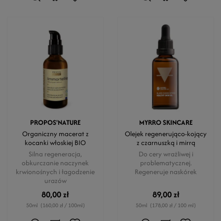
PROPOS'NATURE
MYRRO SKINCARE
Organiczny macerat z
Olejek regenerująco-kojący
kocanki włoskiej BIO
z czarnuszką i mirrą
Silna regeneracja,
Do cery wrażliwej i
obkurczanie naczynek
problematycznej.
krwionośnych i łagodzenie
Regeneruje naskórek
urazów
80,00 zł
89,00 zł
50ml
(160,00 zł / 100ml)
50ml
(178,00 zł / 100 ml)