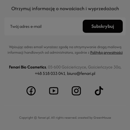
Otrzymuj informację o nowościach i wyprzedażach
Wpisując adres email wyrażasz zgodę na otrzymywanie drogą mailową
informacji handlowych od administratora, zgodnie z
Polityką prywatności
Fenari Bio Cosmetics
, 05-600 Gościeńczyce, Gościeńczyce 30a,
+48 518 033 041
,
biuro@fenari.pl
Copyright © fenari.pl. All rights reserved.
created by GreenMouse