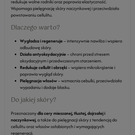
redukuje wolne rodniki oraz poprawia elastyczność.
Wspomaga pielęgnację skóry naczynkowej i przeciwdziała
powstawaniu cellulitu.
Dlaczego warto?
Wygładza i regeneruje
– intensywnie nawilża i wspiera
odbudowę skóry.
Działa antyoksydacyjnie
– chroni przed stresem
oksydacyjnym i przedwczesnym starzeniem.
Redukuje cellulit i obrzęki
– wspiera mikrokrążenie i
poprawia wygląd skóry.
Pielęgnacja włosów
– wzmacnia cebulki, przeciwdziała
wypadaniu i dodaje blasku.
Do jakiej skóry?
Przeznaczony
dla cery mieszanej, tłustej, dojrzałej i
naczynkowej
, a także do pielęgnacji skóry z tendencją do
cellulitu oraz włosów osłabionych i wymagających
regeneracji.