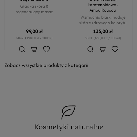
karotenoidowe -
Gładka skóra &
Amou'Roucou
regenerujący masaż
Wzmacnia blask, nadaje
skórze zdrowego kolorytu
99,00 zł
135,00 zł
50ml
(198,00 zł / 100ml)
30ml
(450,00 zł / 100ml)
Zobacz wszystkie produkty z kategorii
Kosmetyki naturalne