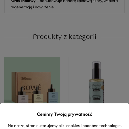
Kwas linolowy
– odbudowuje barierę lipidową skóry, wspiera
regenerację i nawilżenie.
Produkty z kategorii
Cenimy Twoją prywatność
PAKIET
EVERGETIKON
SOWE BOTANIC LAB
Olejek z Awokado
Na naszej stronie stosujemy pliki cookies i podobne technologie,