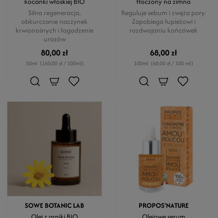
kocanki włoskiej BIO
tłoczony na zimno
Silna regeneracja,
Reguluje sebum i zwęża pory.
obkurczanie naczynek
Zapobiega łupieżowi i
krwionośnych i łagodzenie
rozdwajaniu końcówek
urazów
80,00 zł
68,00 zł
50ml
(160,00 zł / 100ml)
100ml
(68,00 zł / 100 ml)
SOWE BOTANIC LAB
PROPOS'NATURE
Olej z arniki BIO
Olejowe serum