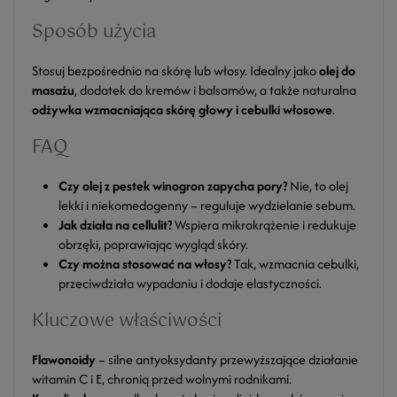
Sposób użycia
Stosuj bezpośrednio na skórę lub włosy. Idealny jako
olej do
masażu
, dodatek do kremów i balsamów, a także naturalna
odżywka wzmacniająca skórę głowy i cebulki włosowe
.
FAQ
Czy olej z pestek winogron zapycha pory?
Nie, to olej
lekki i niekomedogenny – reguluje wydzielanie sebum.
Jak działa na cellulit?
Wspiera mikrokrążenie i redukuje
obrzęki, poprawiając wygląd skóry.
Czy można stosować na włosy?
Tak, wzmacnia cebulki,
przeciwdziała wypadaniu i dodaje elastyczności.
Kluczowe właściwości
Flawonoidy
– silne antyoksydanty przewyższające działanie
witamin C i E, chronią przed wolnymi rodnikami.