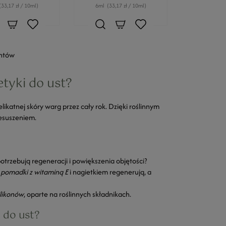
(33,17 zł / 10ml)
6ml
(33,17 zł / 10ml)
entów
tyki do ust?
ikatnej skóry warg przez cały rok. Dzięki roślinnym
zesuszeniem.
potrzebują regeneracji i powiększenia objętości?
,
pomadki z witaminą E
i nagietkiem regenerują, a
ilikonów
, oparte na roślinnych składnikach.
i do ust?