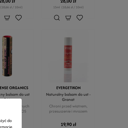
28,00 zł
28,00 zł
(18,66 zł / 10ml)
15ml
(18,66 zł / 10ml)
SENSE ORGANICS
EVERGETIKON
ny balsam do ust
Naturalny balsam do ust -
- Róża
Granat
100% Naturalnych
Chroni przed wiatrem,
ników - COSMOS
przesuszenie i mrozem
ERTYFIKAT
użyć do
28,00 zł
19,90 zł
ormacje