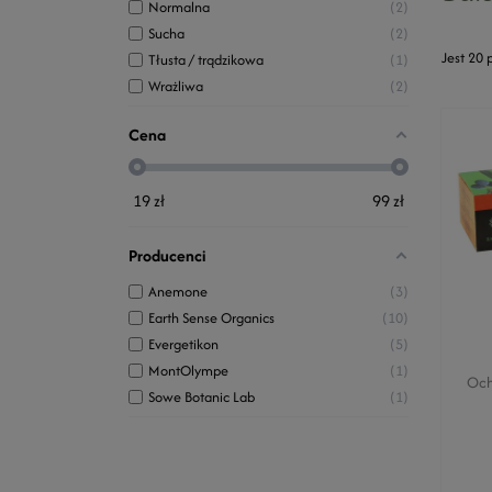
Normalna
2
Sucha
2
Jest 20 
Tłusta / trądzikowa
1
Wrażliwa
2
Cena
19
zł
99
zł
Producenci
Anemone
3
Earth Sense Organics
10
Evergetikon
5
MontOlympe
1
Och
Sowe Botanic Lab
1