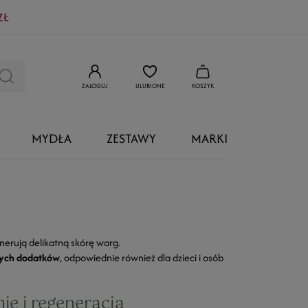
ZŁ
ZALOGUJ
ULUBIONE
KOSZYK
MYDŁA
ZESTAWY
MARKI
generują delikatną skórę warg.
znych dodatków
, odpowiednie również dla dzieci i osób
nie i regeneracja