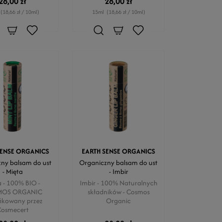
28,00 zł
28,00 zł
(18,66 zł / 10ml)
15ml
(18,66 zł / 10ml)
SENSE ORGANICS
EARTH SENSE ORGANICS
ny balsam do ust
Organiczny balsam do ust
- Mięta
- Imbir
a - 100% BIO -
Imbir - 100% Naturalnych
OS ORGANIC
składników - Cosmos
fikowany przez
Organic
Cosmecert