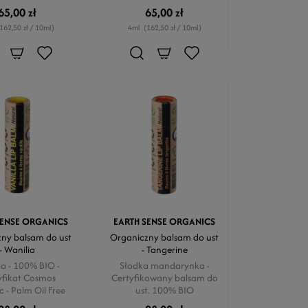
65,00 zł
65,00 zł
162,50 zł / 10ml)
4ml
(162,50 zł / 10ml)
SENSE ORGANICS
EARTH SENSE ORGANICS
ny balsam do ust
Organiczny balsam do ust
- Wanilia
- Tangerine
ia - 100% BIO -
Słodka mandarynka -
yfikat Cosmos
Certyfikowany balsam do
 - Palm Oil Free
ust. 100% BIO