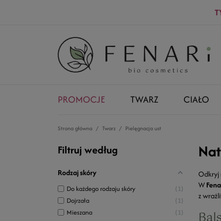
T
PROMOCJE
TWARZ
CIAŁO
Strona główna
Twarz
Pielęgnacja ust
Nat
Filtruj według
Rodzaj skóry
Odkryj
W
Fena
Do każdego rodzaju skóry
1
z wrażl
Dojrzała
1
Mieszana
1
Bals