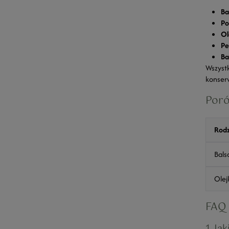
Ba
Po
Ol
Pe
Ba
Wszyst
konserw
Poró
Rodz
Bals
Olej
FAQ 
1. Ja