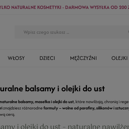
YLKO NATURALNE KOSMETYKI - DARMOWA WYSYŁKA OD 200 
WŁOSY
DZIECI
MĘŻCZYŹNI
OLEJKI
uralne balsamy i olejki do ust
naturalne balsamy, masełka i olejki do ust
, które nawilżają, chronią i re
ri
znajdziesz różnorodne
formuły – wolne od parafiny, silikonów i sztuc
iwą cerą.
amy i olejki do ust – naturalne nawilże