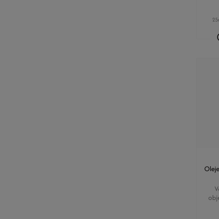
25
Olej
V
obj