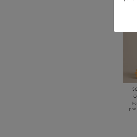
1
S
O
Ko
podr