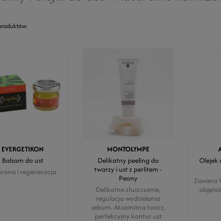
produktów.
EVERGETIKON
MONTOLYMPE
Balsam do ust
Delikatny peeling do
Olejek 
twarzy i ust z perlitem -
rona i regeneracja
Peony
Zawiera V
Delikatne złuszczenie,
objętoś
regulacja wydzielania
sebum. Aksamitna twarz,
perfekcyjny kontur ust