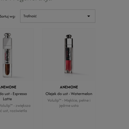

Trafność
Sortuj wg:
ANEMONE
ANEMONE
do ust - Espresso
Olejek do ust - Watermelon
Latte
Volulip™ - Miękkie, pełne i
olulip™ - zwiększa
jędrne usta
ć ust, rozświetla