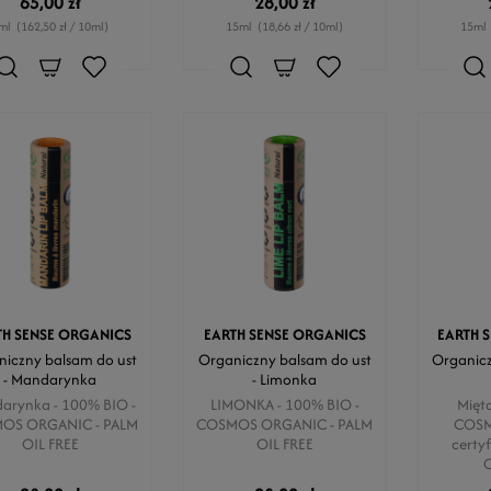
65,00 zł
28,00 zł
ml
(162,50 zł / 10ml)
15ml
(18,66 zł / 10ml)
15ml
TH SENSE ORGANICS
EARTH SENSE ORGANICS
EARTH 
iczny balsam do ust
Organiczny balsam do ust
Organicz
- Mandarynka
- Limonka
arynka - 100% BIO -
LIMONKA - 100% BIO -
Mięt
OS ORGANIC - PALM
COSMOS ORGANIC - PALM
COSM
OIL FREE
OIL FREE
certy