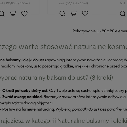
ml
(198,00 zł / 100ml)
6ml
(33,17 zł / 10ml)
6ml
Pokazywanie 1 - 20 z 20 elem
czego warto stosować naturalne kosme
ne balsamy i olejki do ust
zapewniają intensywne nawilżenie i ochronę del
 masłom i woskom, usta pozostają gładkie, miękkie i chronione przed pr
wybrać naturalny balsam do ust? (3 kroki)
– Określ potrzeby skóry ust.
Czy Twoje usta są suche, spierzchnięte, czy 
– Zwróć uwagę na skład.
Balsamy z masłem shea
intensywnie odżywiają
powiększające
dodają objętości.
– Postaw na formułę naturalną.
Wybieraj
pomadki do ust bez parafiny i s
najdziesz w kategorii Naturalne balsamy i olejk