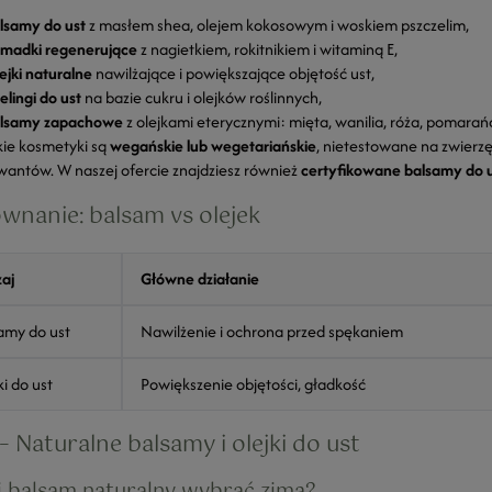
lsamy do ust
z masłem shea, olejem kokosowym i woskiem pszczelim,
madki regenerujące
z nagietkiem, rokitnikiem i witaminą E,
ejki naturalne
nawilżające i powiększające objętość ust,
elingi do ust
na bazie cukru i olejków roślinnych,
lsamy zapachowe
z olejkami eterycznymi: mięta, wanilia, róża, pomarań
kie kosmetyki są
wegańskie lub wegetariańskie
, nietestowane na zwierzę
antów. W naszej ofercie znajdziesz również
certyfikowane balsamy do 
wnanie: balsam vs olejek
aj
Główne działanie
amy do ust
Nawilżenie i ochrona przed spękaniem
ki do ust
Powiększenie objętości, gładkość
– Naturalne balsamy i olejki do ust
ki balsam naturalny wybrać zimą?