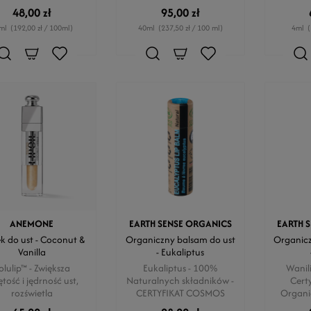
48,00 zł
95,00 zł
ml
(192,00 zł / 100ml)
40ml
(237,50 zł / 100 ml)
4ml
(
ANEMONE
EARTH SENSE ORGANICS
EARTH 
ek do ust - Coconut &
Organiczny balsam do ust
Organicz
Vanilla
- Eukaliptus
olulip™ - Zwiększa
Eukaliptus - 100%
Wanil
ętość i jędrność ust,
Naturalnych składników -
Cert
rozświetla
CERTYFIKAT COSMOS
Organic