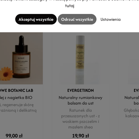
5ml
(18,66 zł / 10ml)
15ml
(18,66 zł / 10ml)
15ml
tutaj
Akceptuj wszystkie
Odrzuć wszystkie
Ustawienia
OWE BOTANIC LAB
EVERGETIKON
EV
lej z nagietka BIO
Naturalny rumiankowy
Natura
balsam do ust
ba
i, regeneruje skórę
ażnioną i delikatną
Ratunek dla
Głęboko
przesuszonych ust - z
kakaow
woskiem pszczelim i
masłem shea
99,00 zł
19,90 zł