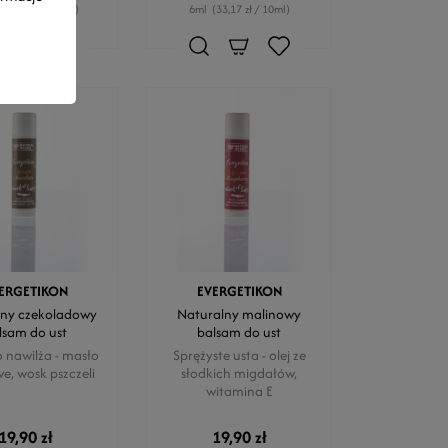
(18,66 zł / 10ml)
6ml
(33,17 zł / 10ml)
ERGETIKON
EVERGETIKON
lny czekoladowy
Naturalny malinowy
lsam do ust
balsam do ust
 nawilża - masło
Sprężyste usta - olej ze
e, wosk pszczeli
słodkich migdałów,
witamina E
19,90 zł
19,90 zł