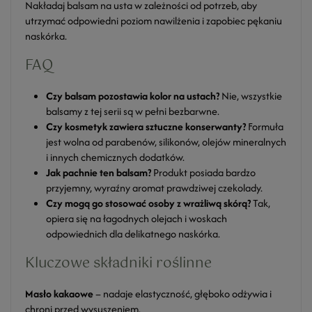
Nakładaj balsam na usta w zależności od potrzeb, aby
utrzymać odpowiedni poziom nawilżenia i zapobiec pękaniu
naskórka.
FAQ
Czy balsam pozostawia kolor na ustach?
Nie, wszystkie
balsamy z tej serii są w pełni bezbarwne.
Czy kosmetyk zawiera sztuczne konserwanty?
Formuła
jest wolna od parabenów, silikonów, olejów mineralnych
i innych chemicznych dodatków.
Jak pachnie ten balsam?
Produkt posiada bardzo
przyjemny, wyraźny aromat prawdziwej czekolady.
Czy mogą go stosować osoby z wrażliwą skórą?
Tak,
opiera się na łagodnych olejach i woskach
odpowiednich dla delikatnego naskórka.
Kluczowe składniki roślinne
Masło kakaowe
– nadaje elastyczność, głęboko odżywia i
chroni przed wysuszeniem.