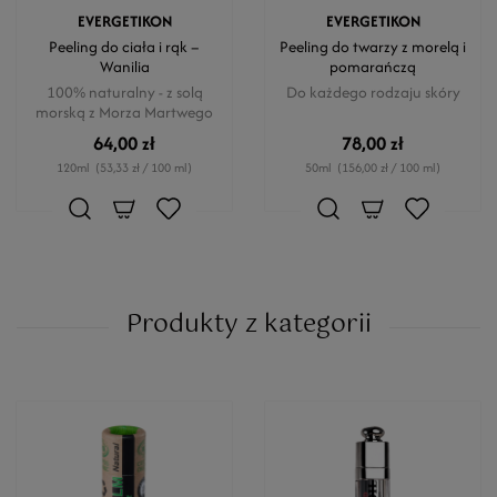
EVERGETIKON
EVERGETIKON
Peeling do ciała i rąk –
Peeling do twarzy z morelą i
Wanilia
pomarańczą
100% naturalny - z solą
Do każdego rodzaju skóry
morską z Morza Martwego
64,00 zł
78,00 zł
120ml
(53,33 zł / 100 ml)
50ml
(156,00 zł / 100 ml)
Produkty z kategorii