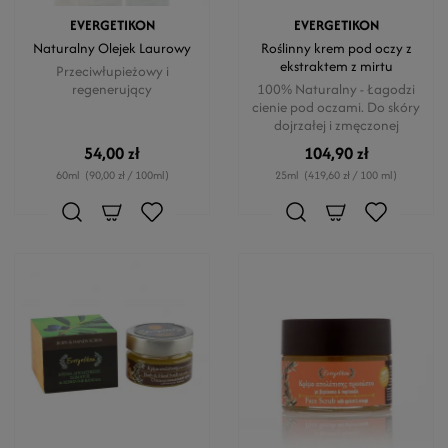
EVERGETIKON
EVERGETIKON
Naturalny Olejek Laurowy
Roślinny krem pod oczy z
ekstraktem z mirtu
Przeciwłupieżowy i
regenerujący
100% Naturalny - Łagodzi
cienie pod oczami. Do skóry
dojrzałej i zmęczonej
54,00 zł
104,90 zł
60ml
(90,00 zł / 100ml)
25ml
(419,60 zł / 100 ml)