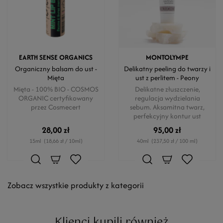
EARTH SENSE ORGANICS
MONTOLYMPE
Organiczny balsam do ust -
Delikatny peeling do twarzy i
Mięta
ust z perlitem - Peony
Mięta - 100% BIO - COSMOS
Delikatne złuszczenie,
ORGANIC certyfikowany
regulacja wydzielania
przez Cosmecert
sebum. Aksamitna twarz,
perfekcyjny kontur ust
28,00 zł
95,00 zł
15ml
(18,66 zł / 10ml)
40ml
(237,50 zł / 100 ml)
Zobacz wszystkie produkty z kategorii
Klienci kupili również