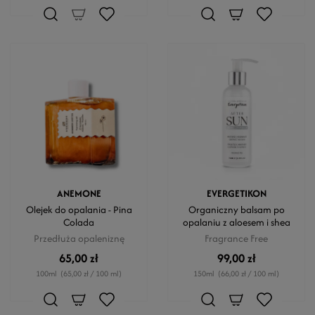
ANEMONE
EVERGETIKON
Olejek do opalania - Pina
Organiczny balsam po
Colada
opalaniu z aloesem i shea
Przedłuża opaleniznę
Fragrance Free
65,00 zł
99,00 zł
100ml
(65,00 zł / 100 ml)
150ml
(66,00 zł / 100 ml)