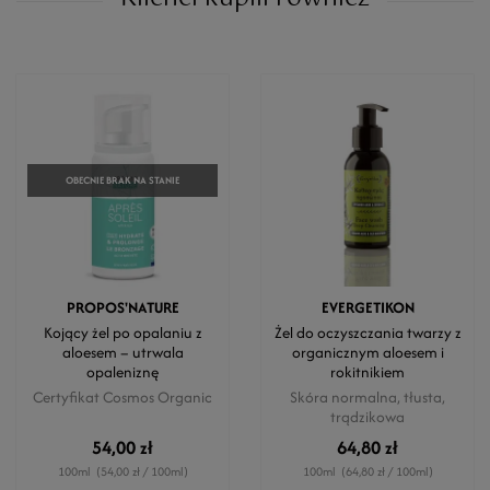
OBECNIE BRAK NA STANIE
PROPOS'NATURE
EVERGETIKON
Kojący żel po opalaniu z
Żel do oczyszczania twarzy z
aloesem – utrwala
organicznym aloesem i
opaleniznę
rokitnikiem
Certyfikat Cosmos Organic
Skóra normalna, tłusta,
trądzikowa
54,00 zł
64,80 zł
100ml
(54,00 zł / 100ml)
100ml
(64,80 zł / 100ml)