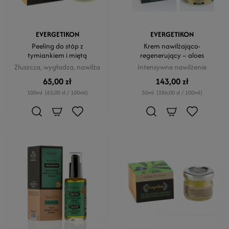
EVERGETIKON
EVERGETIKON
Peeling do stóp z
Krem nawilżająco-
tymiankiem i miętą
regenerujący – aloes
Złuszcza, wygładza, nawilża
Intensywne nawilżenie
65,00 zł
143,00 zł
100ml
(65,00 zł / 100ml)
50ml
(286,00 zł / 100ml)