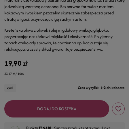
Naturalny czekoladowy balsam do ust głęboko nawilża i otula skórę
jedwabistą warstwą ochronną. Bezbarwna formuła z masłem
kakaowym i woskiem pszczelim skutecznie zabezpiecza przed
utratą wilgoci, przynosząc ulgę suchym ustom.
Kreteńska oliwa z oliwek i olej migdałowy wnikają głęboko,
przywracając naskórkowi miękkość i elastyczność. Przyjemny
zapach czekolady sprawia, że codzienna aplikacja staje się
relaksująca, a czysty skład gwarantuje bezpieczeństwo.
19,90 zł
33,17 zł / 10ml
Czas wysyłki: 1-2 dni robocze
6ml
DODAJ DO KOSZYKA
Punkty FENARI:
Kup ten produkt i otrzymaj
1
pkt. .