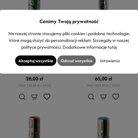
Cenimy Twoją prywatność
Na naszej stronie stosujemy pliki cookies i podobne technologie,
EARTH SENSE ORGANICS
ANEMONE
które mogą służyć do personalizacji reklam. Szczegóły w naszej
Organiczny balsam do ust -
Olejek do ust - Watermelon
polityce prywatności
. Dodatkowe informacje
tutaj
Limonka
Volulip™ - Miękkie, pełne i
LIMONKA - 100% BIO -
jędrne usta
Akceptuj wszystkie
Odrzuć wszystkie
Ustawienia
COSMOS ORGANIC - PALM
OIL FREE
28,00 zł
65,00 zł
15ml
(18,66 zł / 10ml)
4ml
(162,50 zł / 10ml)