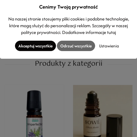
wymagająca regeneracji
Cenimy Twoją prywatność
33,90 zł
78,00 zł
Na naszej stronie stosujemy pliki cookies i podobne technologie,
140g
(24,21 zł / 100g)
50ml
(156,00 zł / 100 ml)
które mogą służyć do personalizacji reklam. Szczegóły w naszej
polityce prywatności
. Dodatkowe informacje
tutaj
Akceptuj wszystkie
Odrzuć wszystkie
Ustawienia
Produkty z kategorii