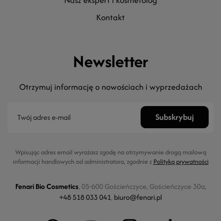
nasz ekspert i kosmetolog
kontakt
Newsletter
Otrzymuj informację o nowościach i wyprzedażach
Wpisując adres email wyrażasz zgodę na otrzymywanie drogą mailową
informacji handlowych od administratora, zgodnie z
Polityką prywatności
Fenari Bio Cosmetics
, 05-600 Gościeńczyce, Gościeńczyce 30a,
+48 518 033 041
,
biuro@fenari.pl