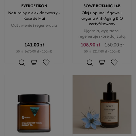
EVERGETIKON
SOWE BOTANIC LAB
Naturalny olejek do twarzy -
Olej z opuncji figowej i
Rose de Mai
arganu Anti-Aging BIO
certyfikowany
Odżywienie i regeneracja
Ujędrnia, wygładza i
regeneruje skórę dojrzałą.
141,00 zł
108,90 zł
130,00 zł
30ml
(470,00 zł / 100ml)
50ml
(217,80 zł / 100ml)