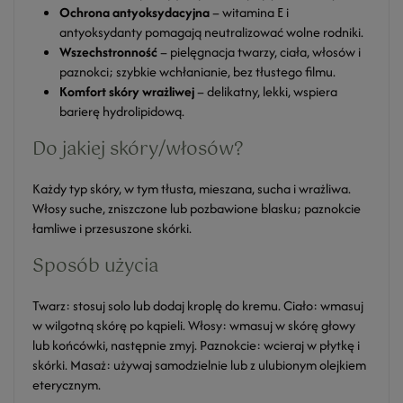
Ochrona antyoksydacyjna
– witamina E i
antyoksydanty pomagają neutralizować wolne rodniki.
Wszechstronność
– pielęgnacja twarzy, ciała, włosów i
paznokci; szybkie wchłanianie, bez tłustego filmu.
Komfort skóry wrażliwej
– delikatny, lekki, wspiera
barierę hydrolipidową.
Do jakiej skóry/włosów?
Każdy typ skóry, w tym tłusta, mieszana, sucha i wrażliwa.
Włosy suche, zniszczone lub pozbawione blasku; paznokcie
łamliwe i przesuszone skórki.
Sposób użycia
Twarz: stosuj solo lub dodaj kroplę do kremu. Ciało: wmasuj
w wilgotną skórę po kąpieli. Włosy: wmasuj w skórę głowy
lub końcówki, następnie zmyj. Paznokcie: wcieraj w płytkę i
skórki. Masaż: używaj samodzielnie lub z ulubionym olejkiem
eterycznym.