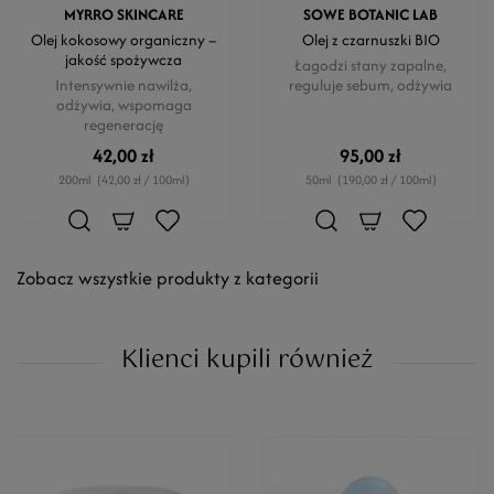
MYRRO SKINCARE
SOWE BOTANIC LAB
Olej kokosowy organiczny –
Olej z czarnuszki BIO
jakość spożywcza
Łagodzi stany zapalne,
Intensywnie nawilża,
reguluje sebum, odżywia
odżywia, wspomaga
regenerację
42,00 zł
95,00 zł
200ml
(42,00 zł / 100ml)
50ml
(190,00 zł / 100ml)
Zobacz wszystkie produkty z kategorii
Klienci kupili również