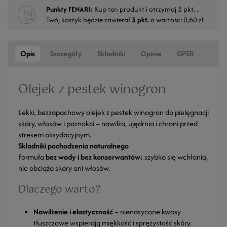
Punkty FENARI:
Kup ten produkt i otrzymaj
3
pkt. .
Twój koszyk będzie zawierał
3
pkt.
o wartości
0,60 zł
Opis
Szczegóły
Składniki
Opinie
GPSR
Olejek z pestek winogron
Lekki, bezzapachowy olejek z pestek winogron do pielęgnacji
skóry, włosów i paznokci – nawilża, ujędrnia i chroni przed
stresem oksydacyjnym.
Składniki pochodzenia naturalnego
Formuła
bez wody i bez konserwantów
; szybko się wchłania,
nie obciąża skóry ani włosów.
Dlaczego warto?
Nawilżenie i elastyczność
– nienasycone kwasy
tłuszczowe wspierają miękkość i sprężystość skóry.