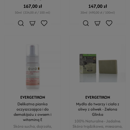
167,00 zł
147,00 zł
50ml
(334,00 zł / 100 ml)
30ml
(490,00 zł / 100ml)
EVERGETIKON
EVERGETIKON
Delikatna pianka
Mydło do twarzy i ciała z
oczyszczająca i do
oliwy z oliwek - Zielona
demakijażu z owsem i
Glinka
witaminą E
100% Naturalne - Jadalne.
Skóra sucha, dojrzała,
Skóra trądzikowa, mieszana,