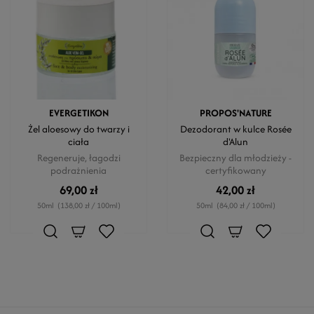
EVERGETIKON
PROPOS'NATURE
Żel aloesowy do twarzy i
Dezodorant w kulce Rosée
ciała
d'Alun
Regeneruje, łagodzi
Bezpieczny dla młodzieży -
podrażnienia
certyfikowany
69,00 zł
42,00 zł
50ml
(138,00 zł / 100ml)
50ml
(84,00 zł / 100ml)