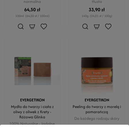
normalna
tłusta
64,50 zł
33,90 zł
100ml
(64,50 zł / 100ml)
140g
(24,21 zł / 100g)
EVERGETIKON
EVERGETIKON
Mydło do twarzy i ciała z
Peeling do twarzy z morelą i
oliwy z oliwek z Krety -
pomarańczą
Różowa Glinka
Do każdego rodzaju skóry
100% Naturalne - Jadalne.
Skóra sucha, wrażliwa,