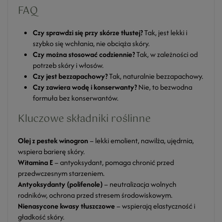
FAQ
Czy sprawdzi się przy skórze tłustej?
Tak, jest lekki i
szybko się wchłania, nie obciąża skóry.
Czy można stosować codziennie?
Tak, w zależności od
potrzeb skóry i włosów.
Czy jest bezzapachowy?
Tak, naturalnie bezzapachowy.
Czy zawiera wodę i konserwanty?
Nie, to bezwodna
formuła bez konserwantów.
Kluczowe składniki roślinne
Olej z pestek winogron
– lekki emolient, nawilża, ujędrnia,
wspiera barierę skóry.
Witamina E
– antyoksydant, pomaga chronić przed
przedwczesnym starzeniem.
Antyoksydanty (polifenole)
– neutralizacja wolnych
rodników, ochrona przed stresem środowiskowym.
Nienasycone kwasy tłuszczowe
– wspierają elastyczność i
gładkość skóry.