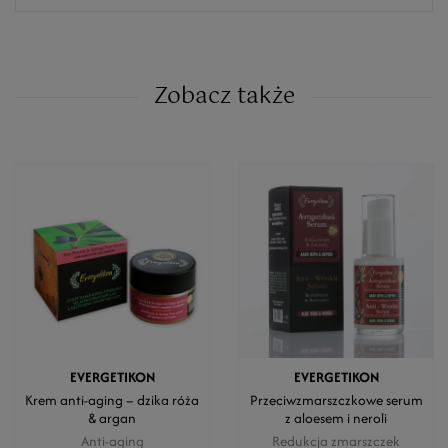
Zobacz także
EVERGETIKON
EVERGETIKON
Krem anti-aging – dzika róża
Przeciwzmarszczkowe serum
& argan
z aloesem i neroli
Anti-aging
Redukcja zmarszczek