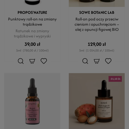
PROPOS'NATURE
SOWE BOTANIC LAB
Punktowy roll-on na zmiany
Roll-on pod oczy przeciw
trądzikowe
cieniom i opuchnięciom –
olej z opuncji figowej BIO
Ratunek na zmiany
trądzikowe i wypryski
39,00 zł
129,00 zł
5ml
(780,00 zł / 100ml)
5ml
(1 054,00 zł / 100ml)
-21,10 ZŁ