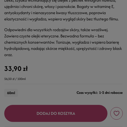
Lekki, szybko wchłaniający się olejek z pestek winogron nawilża,
ujędrnia i chroni skórę, włosy i paznokcie. Bogaty w witaminę E,
antyoksydanty i nienasycone kwasy tłuszczowe, poprawia
elastyczność i wygładza, wspiera wygląd skóry bez tłustego filmu.
Odpowiedni dla wszystkich rodzajów skóry, także wrażliwej.
Zawiera czyste olejki eteryczne. Bezwodna formuła – bez
chemicznych konserwantów. Tonizuje, wygładza i wspiera barierę
hydrolipidową, nadając skórze miękkość, sprężystość i zdrowy blask
oraz.
33,90 zł
56,50 zł / 100ml
Czas wysyłki: 1-2 dni robocze
60ml
DODAJ DO KOSZYKA