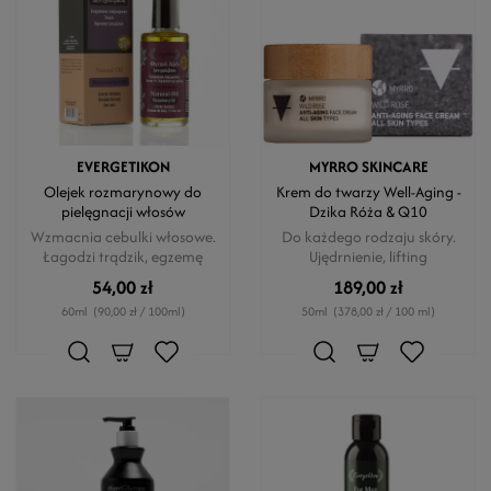
EVERGETIKON
MYRRO SKINCARE
Olejek rozmarynowy do
Krem do twarzy Well-Aging -
pielęgnacji włosów
Dzika Róża & Q10
Wzmacnia cebulki włosowe.
Do każdego rodzaju skóry.
Łagodzi trądzik, egzemę
Ujędrnienie, lifting
54,00 zł
189,00 zł
60ml
(90,00 zł / 100ml)
50ml
(378,00 zł / 100 ml)