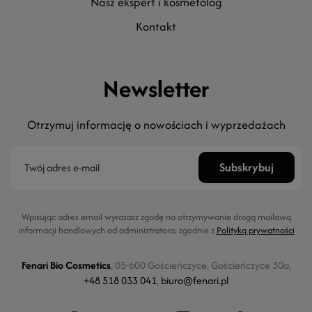
nasz ekspert i kosmetolog
kontakt
Newsletter
Otrzymuj informację o nowościach i wyprzedażach
Wpisując adres email wyrażasz zgodę na otrzymywanie drogą mailową
informacji handlowych od administratora, zgodnie z
Polityką prywatności
Fenari Bio Cosmetics
, 05-600 Gościeńczyce, Gościeńczyce 30a,
+48 518 033 041
,
biuro@fenari.pl