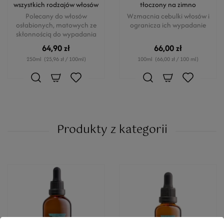
wszystkich rodzajów włosów
tłoczony na zimno
Polecany do włosów
Wzmacnia cebulki włosów i
osłabionych, matowych ze
ogranicza ich wypadanie
skłonnością do wypadania
64,90 zł
66,00 zł
250ml
(25,96 zł / 100ml)
100ml
(66,00 zł / 100 ml)
Produkty z kategorii