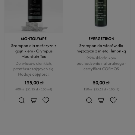
MONTOLYMPE
EVERGETIKON
Szampon dla mężczyzn z
Szampon do włosów dla
gojnikiem - Olympus
mężczyzn z miętą i limonką
Mountain Tea
99% składników
Do włosów cienkich,
pochodzenia naturalnego -
przetłuszczających się.
certyfikat COSMOS
Nadaje objętości.
125,00 zł
50,00 zł
400ml
(31,25 zł / 100 ml)
150ml
(33,33 zł / 100ml)