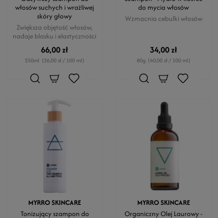
włosów suchych i wrażliwej
do mycia włosów
skóry głowy
Wzmacnia cebulki włosów
Zwiększa objętość włosów,
nadaje blasku i elastyczności
66,00 zł
34,00 zł
250ml
(26,00 zł / 100 ml)
80g
(40,00 zł / 100 ml)
MYRRO SKINCARE
MYRRO SKINCARE
Tonizujący szampon do
Organiczny Olej Laurowy -