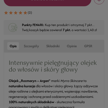
(2)
Punkty FENARI:
Kup ten produkt i otrzymaj
7
pkt. .
Twój koszyk będzie zawierał
7
pkt.
o wartości
1,40 zł
Opis
Szczegóły
Składniki
Opinie
GPSR
Intensywnie pielęgnujący olejek
do włosów i skóry głowy
Olejek „Rozmaryn – Argan”
marki
Myrro Skincare
to
naturalna kuracja
dla włosów i skóry głowy. Łączy odżywcze
oleje roślinne z olejkami eterycznymi, wspierając nawilżenie,
regenerację i ochronę przed codziennymi uszkodzeniami.
100% naturalnych składników
- skuteczna formuła
opracowana z myślą o delikatnej pielęgnacji.