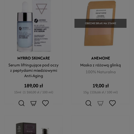
OBECNIE BRAK NA STANIE
MYRRO SKINCARE
ANEMONE
Serum liftingujące pod oczy
Maska z różową glinką
z peptydami miedziowymi
100% Naturalna
Anti-Aging
189,00 zł
19,00 zł
15ml
(1 260,00 zł / 100 ml)
15g
(126,66 zł / 100 ml)