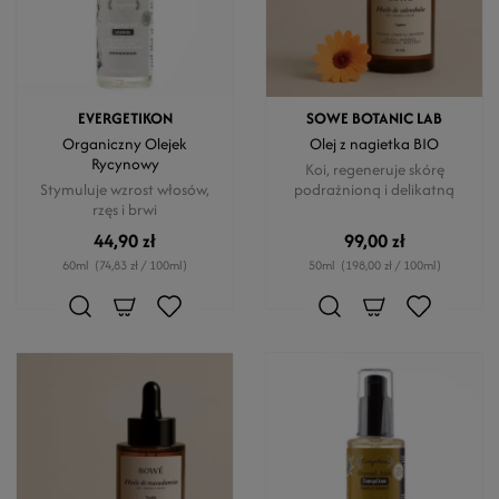
EVERGETIKON
SOWE BOTANIC LAB
Organiczny Olejek
Olej z nagietka BIO
Rycynowy
Koi, regeneruje skórę
Stymuluje wzrost włosów,
podrażnioną i delikatną
rzęs i brwi
44,90 zł
99,00 zł
60ml
(74,83 zł / 100ml)
50ml
(198,00 zł / 100ml)