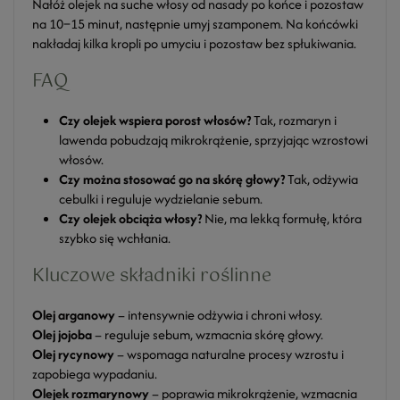
Nałóż olejek na suche włosy od nasady po końce i pozostaw
na 10–15 minut, następnie umyj szamponem. Na końcówki
nakładaj kilka kropli po umyciu i pozostaw bez spłukiwania.
FAQ
Czy olejek wspiera porost włosów?
Tak, rozmaryn i
lawenda pobudzają mikrokrążenie, sprzyjając wzrostowi
włosów.
Czy można stosować go na skórę głowy?
Tak, odżywia
cebulki i reguluje wydzielanie sebum.
Czy olejek obciąża włosy?
Nie, ma lekką formułę, która
szybko się wchłania.
Kluczowe składniki roślinne
Olej arganowy
– intensywnie odżywia i chroni włosy.
Olej jojoba
– reguluje sebum, wzmacnia skórę głowy.
Olej rycynowy
– wspomaga naturalne procesy wzrostu i
zapobiega wypadaniu.
Olejek rozmarynowy
– poprawia mikrokrążenie, wzmacnia