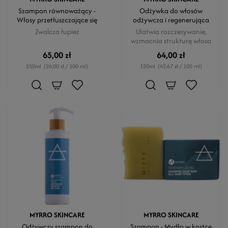
Szampon równoważący -
Odżywka do włosów
Włosy przetłuszczające się
odżywcza i regenerująca
Zwalcza łupież
Ułatwia rozczesywanie,
wzmacnia strukturę włosa
65,00 zł
64,00 zł
250ml
(26,00 zł / 100 ml)
150ml
(42,67 zł / 100 ml)
MYRRO SKINCARE
MYRRO SKINCARE
Odżywczy szampon do
Szampon - Mydło w kostce