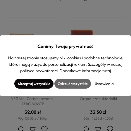
Cenimy Twoją prywatność
Na naszej stronie stosujemy pliki cookies i podobne technologie,
które mogą służyć do personalizacji reklam. Szczegóły w naszej
polityce prywatności
. Dodatkowe informacje
tutaj
EARTH SENSE ORGANICS
MYRRO SKINCARE
Akceptuj wszystkie
Odrzuć wszystkie
Ustawienia
Mydło organiczne - Jaśmin z
Mydło do ciała głęboko
kwiatami rumianku
oczyszczające - lekki peeling
VEGAN - Certyfikowane -
Organiczne składniki
ZERO WASTE
32,00 zł
33,50 zł
90g
(35,55 zł / 100g)
80g
(41,88 zł / 100g)