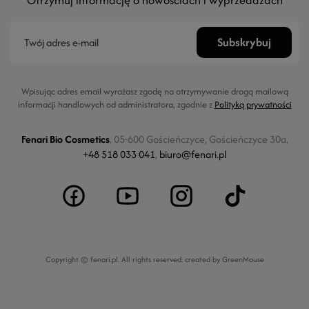
Otrzymuj informację o nowościach i wyprzedażach
Wpisując adres email wyrażasz zgodę na otrzymywanie drogą mailową
informacji handlowych od administratora, zgodnie z
Polityką prywatności
Fenari Bio Cosmetics
, 05-600 Gościeńczyce, Gościeńczyce 30a,
+48 518 033 041
,
biuro@fenari.pl
Copyright © fenari.pl. All rights reserved.
created by GreenMouse