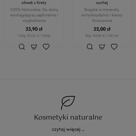
oliwek z Krety
suchej
100% Naturalne. Do skóry
Bogate w minerały,
wymagającej ujędrnienia i
antyoksydanty i kwasy
wygładzenia
tłuszczowe
33,90 zł
32,00 zł
140g
(24,21 zł / 100g)
80g
(40,00 zł / 100 ml)
Kosmetyki naturalne
czytaj więcej ...