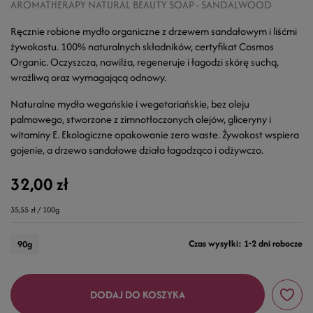
AROMATHERAPY NATURAL BEAUTY SOAP - SANDALWOOD
Ręcznie robione mydło organiczne z drzewem sandałowym i liśćmi
żywokostu. 100% naturalnych składników, certyfikat Cosmos
Organic. Oczyszcza, nawilża, regeneruje i łagodzi skórę suchą,
wrażliwą oraz wymagającą odnowy.
Naturalne mydło wegańskie i wegetariańskie, bez oleju
palmowego, stworzone z zimnotłoczonych olejów, gliceryny i
witaminy E. Ekologiczne opakowanie zero waste. Żywokost wspiera
gojenie, a drzewo sandałowe działa łagodząco i odżywczo.
32,00 zł
35,55 zł / 100g
Czas wysyłki: 1-2 dni robocze
90g
DODAJ DO KOSZYKA