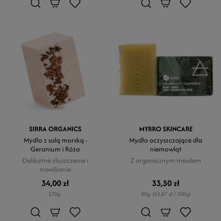
SIRRA ORGANICS
MYRRO SKINCARE
Mydło z solą morską -
Mydło oczyszczające dla
Geranium i Róża
niemowląt
Delikatne złuszczenie i
Z organicznym miodem
nawilżenie
34,00 zł
33,50 zł
170g
80g
(41,87 zł / 100g)