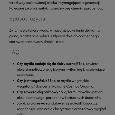
wrażliwej, pozbawionej blasku i wymagającej regeneracji.
Polecane jako kosmetyk naturalny bez chemii i parabenów.
Sposób użycia
Zwilż mydło i skórę wodą, wmasuj aż powstanie delikatna
piana, a następnie spłucz. Odpowiednie do codziennego
stosowania na twarz, dłonie i ciało.
FAQ
Czy mydło nadaje się do skóry suchej?
Tak, zawiera
oleje zimnotłoczone, glicerynę i witaminę E wspierające
nawilżenie.
Czy jest wegańskie?
Tak, to mydło wegańskie i
wegetariańskie certyfikowane Cosmos Organic.
Czy zawiera olej palmowy?
Nie, formuła wolna jest od
oleju palmowego, parabenów i sztucznych dodatków.
Jak działa drzewo sandałowe i żywokost?
Łagodzą,
regenerują i wspierają elastyczność oraz zdrowy wygląd
skóry.