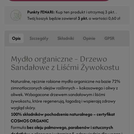
Punkty FENARI:
Kup ten produkt i otrzymaj
3
pkt. .
Twój koszyk będzie zawierał
3
pkt.
o wartości
0,60 zł
Opis
Szczegóły
Składniki
Opinie
GPSR
Mydło organiczne – Drzewo
Sandałowe z Liśćmi Żywokostu
Naturalne, ręcznie robione mydło organiczne na bazie 72%
zimnotłoczonych olejów roślinnych – kokosowego i oliwy z
oliwek. Wzbogacone drzewem sandałowym i liśćmi
żywokostu, które regenerują, łagodzą i wspierają zdrowy
wygląd skóry.
100% składników pochodzenia naturalnego – certyfikat
COSMOS ORGANIC
Formuła
bez oleju palmowego, parabenów i sztucznych
dodatków
, z gliceryną i witaminą E, odpowiednia dla wegan i