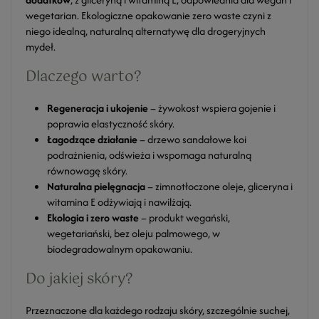
wegetarian. Ekologiczne opakowanie zero waste czyni z
niego idealną, naturalną alternatywę dla drogeryjnych
mydeł.
Dlaczego warto?
Regeneracja i ukojenie
– żywokost wspiera gojenie i
poprawia elastyczność skóry.
Łagodzące działanie
– drzewo sandałowe koi
podrażnienia, odświeża i wspomaga naturalną
równowagę skóry.
Naturalna pielęgnacja
– zimnotłoczone oleje, gliceryna i
witamina E odżywiają i nawilżają.
Ekologia i zero waste
– produkt wegański,
wegetariański, bez oleju palmowego, w
biodegradowalnym opakowaniu.
Do jakiej skóry?
Przeznaczone dla każdego rodzaju skóry, szczególnie suchej,