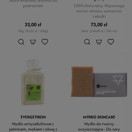
Skóra wrażliwa, skłonna do
podrażnień
100% Naturalny. Wspomaga
wzrost włosów, wzmacnia
cebulki
32,00 zł
73,00 zł
90g
(35,55 zł / 100g)
50ml
(146,00 zł / 100 ml)
EVERGETIKON
MYRRO SKINCARE
Mydło antycellulitowe z
Mydło do twarzy
jaśminem, makiem i oliwą z
oczyszczające - Do cery