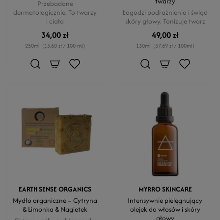
twarzy
Przebadane
dermatologicznie. To twarzy
Łagodzi podrażnienia i świąd
i ciała
skóry głowy. Tonizuje twarz
34,00 zł
49,00 zł
250ml
(13,60 zł / 100 ml)
130ml
(37,69 zł / 100ml)
EARTH SENSE ORGANICS
MYRRO SKINCARE
Mydło organiczne – Cytryna
Intensywnie pielęgnujący
& Limonka & Nagietek
olejek do włosów i skóry
głowy