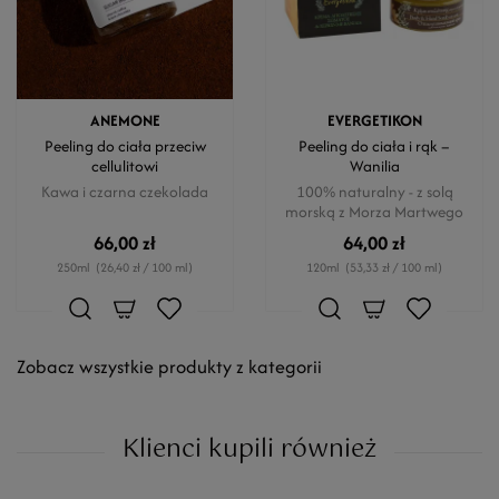
ANEMONE
EVERGETIKON
Peeling do ciała przeciw
Peeling do ciała i rąk –
cellulitowi
Wanilia
Kawa i czarna czekolada
100% naturalny - z solą
morską z Morza Martwego
66,00 zł
64,00 zł
250ml
(26,40 zł / 100 ml)
120ml
(53,33 zł / 100 ml)
Zobacz wszystkie produkty z kategorii
Klienci kupili również