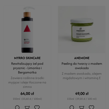
MYRRO SKINCARE
ANEMONE
Rewitalizujący żel pod
Peeling do twarzy z masłem
prysznic - Limonka i
awokado
Bergamotka
Z masłem awokado, olejem
Zawiera roślinne środki
migdałowym i witaminą E
myjące i oleje tłoczone na
zimno
64,00 zł
49,00 zł
250ml
(25,60 zł / 100ml)
125ml
(39,20 zł / 100 ml)