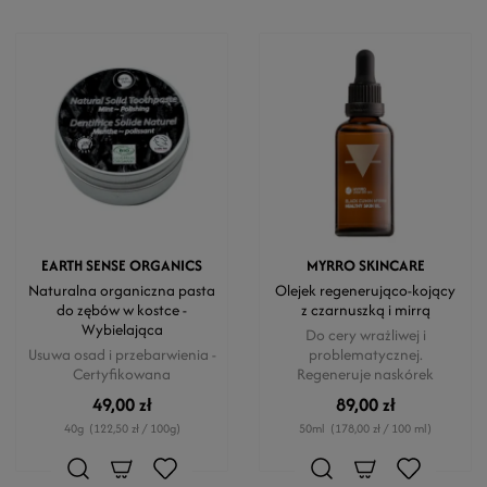
EARTH SENSE ORGANICS
MYRRO SKINCARE
Naturalna organiczna pasta
Olejek regenerująco-kojący
do zębów w kostce -
z czarnuszką i mirrą
Wybielająca
Do cery wrażliwej i
Usuwa osad i przebarwienia -
problematycznej.
Certyfikowana
Regeneruje naskórek
49,00 zł
89,00 zł
40g
(122,50 zł / 100g)
50ml
(178,00 zł / 100 ml)