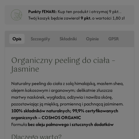
Punkty FENARI:
Kup ten produkt i otrzymaj
9
pkt. .
Twój koszyk będzie zawierał
9
pkt.
o wartości
1,80 zł
Opis
Szczegóły
Składniki
Opinie
GPSR
Organiczny peeling do ciała –
Jasmine
Naturalny peeling do ciała z solą himalajską, masłem shea,
olejem kokosowym i arganowym; delikatnie złuszcza
martwy naskórek, wygładza, odżywia i nawilża skórę,
pozostawiając ją miękką, promienną i pachnącą jaśminem.
100% składników naturalnych; 99,9% certyfikowanych
organicznych – COSMOS ORGANIC
Formuła
bez oleju palmowego i sztucznych dodatków
Dlaczego warto?