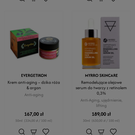
EVERGETIKON
MYRRO SKINCARE
Krem anti-aging – dzika róża
Remodelujące olejowe
& argan
serum do twarzy z retinolem
0,3%
Anti-aging
Anti-Aging, ujędrnienie,
lifting
167,00 zł
189,00 zł
50ml
(334,00 zł / 100 ml)
30ml
(630,00 zł / 100 ml)