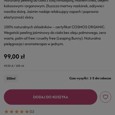
Naturalny peeling do ciała z solą himalajską, masłem shea, olejem
kokosowym i arganowym. Złuszcza martwy naskórek, odżywia i
nawilża skórę. Jaśmin nadaje relaksujący zapach i poprawia
elastyczność skóry.
100% naturalnych składników – certyfikat COSMOS ORGANIC.
Wegański peeling jaśminowy do ciała bez oleju palmowego, zero
waste, palm oil free i cruelty free (Leaping Bunny). Naturalna
pielęgnacja i aromaterapia w jednym.
99,00 zł
49,50 zł / 100 ml
Czas wysyłki: 1-2 dni robocze
200ml
DODAJ DO KOSZYKA
(1)