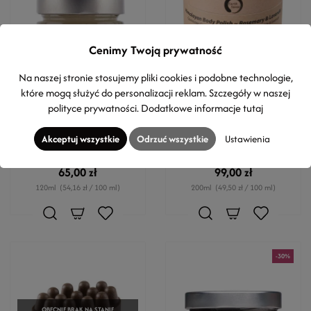
Cenimy Twoją prywatność
Na naszej stronie stosujemy pliki cookies i podobne technologie,
które mogą służyć do personalizacji reklam. Szczegóły w naszej
EVERGETIKON
EARTH SENSE ORGANICS
polityce prywatności
. Dodatkowe informacje
tutaj
Peeling do ciała z solą
Organiczny peeling do ciała
Epsom i granatem
- Rosemary i Lavender
Akceptuj wszystkie
Odrzuć wszystkie
Ustawienia
Do każdego rodzaju skóry
Rozmaryn & Lawenda -
100% BIO - CERTYFIKOWANY
65,00 zł
99,00 zł
120ml
(54,16 zł / 100 ml)
200ml
(49,50 zł / 100 ml)
-30%
OBECNIE BRAK NA STANIE