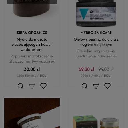
SIRRA ORGANICS
MYRRO SKINCARE
Mydło do masażu
Olejowy peeling do ciała z
złuszczającego z kawą i
węglem aktywnym
wodorostami
Głębokie oczyszczenie,
Poprawia mikrokrążenie,
ujędrnienie, nawilżenie
złuszcza martwy naskórek
32,00 zł
69,30 zł
99,00 zł
120g
(26,66 zł / 100g)
350g
(19,80 zł / 100g)