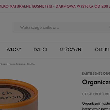
YLKO NATURALNE KOSMETYKI - DARMOWA WYSYŁKA OD 200 
WŁOSY
DZIECI
MĘŻCZYŹNI
OLEJKI
iczne masło do ciała - Cacao
EARTH SENSE OR
Organiczn
CACAO BODY BU
Organiczne masło
intensywnie nawil