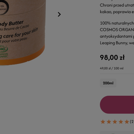
Chroni przed utrat
kakao, poprawia el
100% naturalnych 
COSMOS ORGANIC. 
antyoksydantami po
Leaping Bunny, w
98,00 zł
49,00 zł / 100 ml
200ml
(2