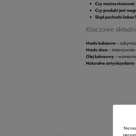
Czy można stosować 
Czy produkt jest weg
Skąd pochodzi kakao?
Kluczowe składni
Masło kakaowe
– odżywia,
Masło shea
– intensywnie n
Olej kokosowy
– wzmacnia 
Naturalne antyoksydanty
Na nas
person