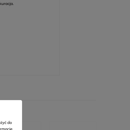
kuracja.
użyć do
ormacje