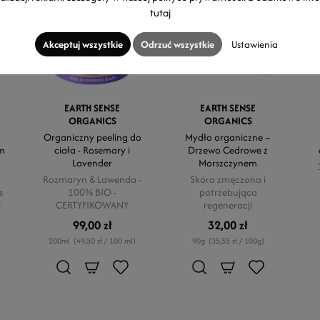
tutaj
Akceptuj wszystkie
Odrzuć wszystkie
Ustawienia
EARTH SENSE
EARTH SENSE
ORGANICS
ORGANICS
Organiczny peeling do
Mydło organiczne –
m
ciała - Rosemary i
Drzewo Cedrowe z
Lavender
Morszczynem
Rozmaryn & Lawenda -
Skóra zmęczona i
s
100% BIO -
potrzebująca
i
CERTYFIKOWANY
regeneracji
99,00 zł
32,00 zł
200ml
(49,50 zł / 100 ml)
90g
(35,55 zł / 100g)