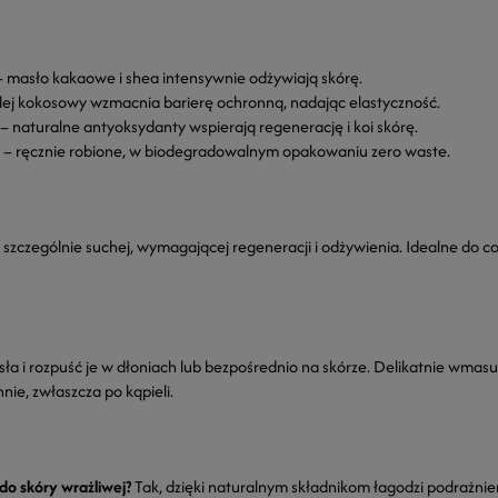
 masło kakaowe i shea intensywnie odżywiają skórę.
lej kokosowy wzmacnia barierę ochronną, nadając elastyczność.
– naturalne antyoksydanty wspierają regenerację i koi skórę.
– ręcznie robione, w biodegradowalnym opakowaniu zero waste.
 szczególnie suchej, wymagającej regeneracji i odżywienia. Idealne do co
sła i rozpuść je w dłoniach lub bezpośrednio na skórze. Delikatnie wmas
nie, zwłaszcza po kąpieli.
do skóry wrażliwej?
Tak, dzięki naturalnym składnikom łagodzi podrażnie