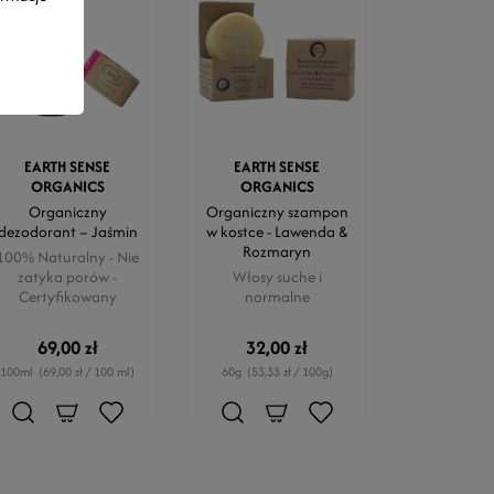
EARTH SENSE
EARTH SENSE
ORGANICS
ORGANICS
Organiczny
Organiczny szampon
dezodorant – Jaśmin
w kostce - Lawenda &
Rozmaryn
100% Naturalny - Nie
zatyka porów -
Włosy suche i
Certyfikowany
normalne
69,00 zł
32,00 zł
100ml
(69,00 zł / 100 ml)
60g
(53,33 zł / 100g)