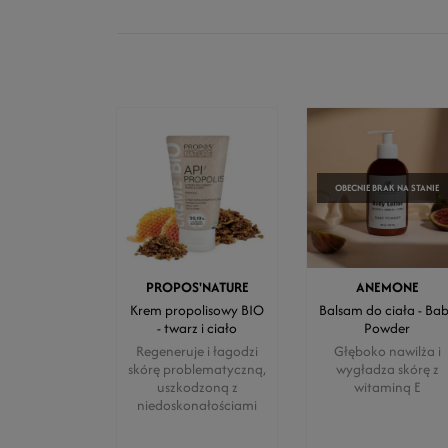
OBECNIE BRAK NA STANIE
PROPOS'NATURE
ANEMONE
Krem propolisowy BIO
Balsam do ciała - Ba
- twarz i ciało
Powder
Regeneruje i łagodzi
Głęboko nawilża i
skórę problematyczną,
wygładza skórę z
uszkodzoną z
witaminą E
niedoskonałościami