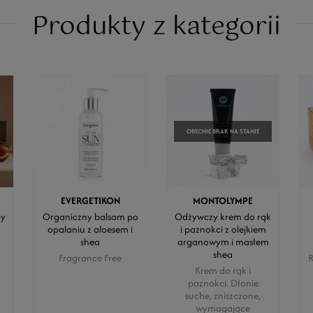
Produkty z kategorii
OBECNIE BRAK NA STANIE
EVERGETIKON
MONTOLYMPE
by
Organiczny balsam po
Odżywczy krem do rąk
opalaniu z aloesem i
i paznokci z olejkiem
shea
arganowym i masłem
shea
Fragrance Free
R
Krem do rąk i
paznokci. Dłonie
suche, zniszczone,
wymagające