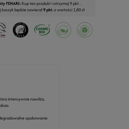
kty FENARI:
Kup ten produkt i otrzymaj
9
pkt. .
j koszyk będzie zawierał
9
pkt.
o wartości
1,80 zł
óra intensywnie nawilża,
kakao.
iodegradowalne opakowanie