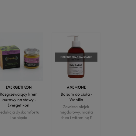
OBECNIE BRAK NA STANIE
EVERGETIKON
ANEMONE
Rozgrzewający krem
Balsam do ciała -
laurowy na stawy -
Wanilia
Evergetikon
Zawiera olejek
edukcja dyskomfortu
migdałowy, masła
i napięcia
shea i witaminę E