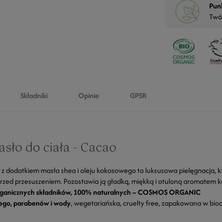
Pun
Twó
Składniki
Opinie
GPSR
sło do ciała - Cacao
 dodatkiem masła shea i oleju kokosowego to luksusowa pielęgnacja, kt
 przed przesuszeniem. Pozostawia ją gładką, miękką i otuloną aromatem 
rganicznych składników, 100% naturalnych – COSMOS ORGANIC
ego, parabenów i wody
, wegetariańska, cruelty free, zapakowana w b