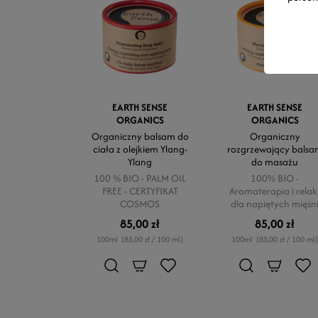
EARTH SENSE
EARTH SENSE
ORGANICS
ORGANICS
Organiczny balsam do
Organiczny
ciała z olejkiem Ylang-
rozgrzewający balsa
Ylang
do masażu
100 % BIO - PALM OIL
100% BIO -
FREE - CERTYFIKAT
Aromaterapia i relak
COSMOS
dla napiętych mięśn
85,00 zł
85,00 zł
100ml
(85,00 zł / 100 ml)
100ml
(85,00 zł / 100 ml)