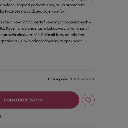
ą wilgoci, łagodzi podrażnienia, otula aromatem
astyczność na co dzień, daje komfort.
składników, 99,9% certyfikowanych organicznych –
Ręcznie robione masło kakaowe z witaminami i
prawia elastyczność. Palm oil free, cruelty free
egetariańskie, w biodegradowalnym opakowaniu.
Czas wysyłki: 1-2 dni robocze
DODAJ DO KOSZYKA
)