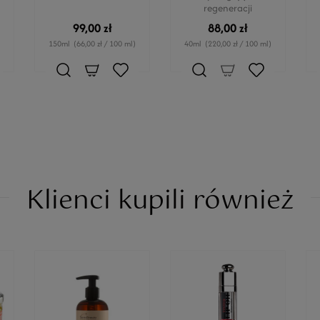
regeneracji
99,00 zł
88,00 zł
150ml
(66,00 zł / 100 ml)
40ml
(220,00 zł / 100 ml)
Klienci kupili również