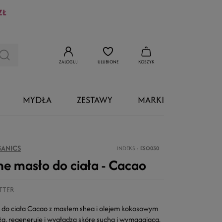
ZŁ
ZALOGUJ
ULUBIONE
KOSZYK
MYDŁA
ZESTAWY
MARKI
GANICS
INDEKS
ESO030
e masło do ciała - Cacao
TTER
 do ciała Cacao z masłem shea i olejem kokosowym
ża, regeneruje i wygładza skórę suchą i wymagającą.