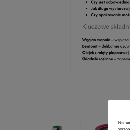
Czy jest odpowiednia
Jak długo wystarcza 
Czy opakowanie możn
Kluczowe składni
Węglan wapnia
– wspiera 
Bentonit
– delikatnie usuw
Olejek z mięty pieprzowej
Składniki roślinne
– zapewni
Na nas
person