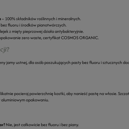
a
– 100% składników roślinnych i mineralnych.
 bez fluoru i środków pianotwórczych.
lejek z mięty pieprzowej działa antybakteryjnie.
opakowanie zero waste, certyfikat COSMOS ORGANIC.
cji?
eny jamy ustnej, dla osób poszukujących pasty bez fluoru i sztucznych 
ikatnie pocieraj powierzchnię kostki, aby nanieść pastę na włosie. Szczot
w aluminiowym opakowaniu.
or?
Nie, jest całkowicie bez fluoru i bez piany.