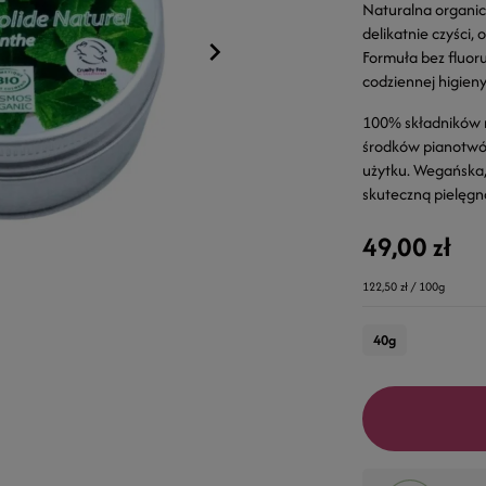
Naturalna organic
delikatnie czyści,
Formuła bez fluor
codziennej higieny
100% składników n
środków pianotwó
użytku. Wegańska, 
skuteczną pielęgn
49,00 zł
122,50 zł / 100g
40g