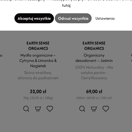
tutaj
Akceptuj wszystkie
Odrzuć wszystkie
Ustawienia
EARTH SENSE
EARTH SENSE
ORGANICS
ORGANICS
do
Mydło organiczne –
Organiczny
Cytryna & Limonka &
dezodorant – Jaśmin
Nagietek
100% Naturalny - Nie
Skóra wrażliwa,
zatyka porów -
skłonna do podrażnień
Certyfikowany
32,00 zł
69,00 zł
90g
(35,55 zł / 100g)
100ml
(69,00 zł / 100 ml)