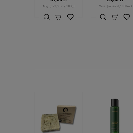
40g
(122,50 zł / 100g)
75ml
(37,33 zł / 100ml)