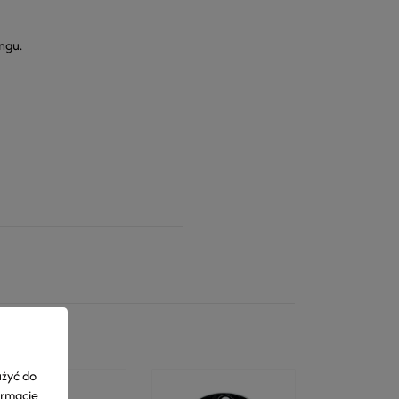
ngu.
użyć do
ormacje