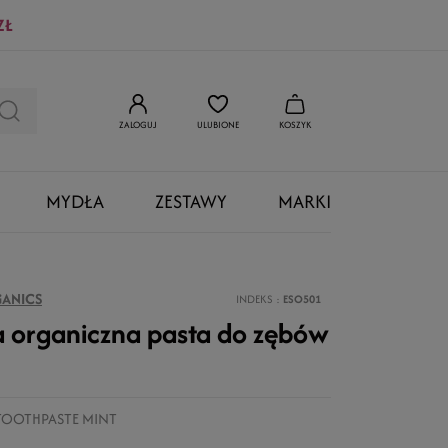
ZŁ
ZALOGUJ
ULUBIONE
KOSZYK
MYDŁA
ZESTAWY
MARKI
GANICS
INDEKS
ESO501
 organiczna pasta do zębów
TOOTHPASTE MINT