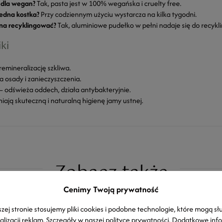
 dla wegan?
Tak, pasta jest w 100% wegańska i cruelty free.
jedna kostka?
Przy codziennym użyciu wystarcza na kilka tygodni.
a recyklingować?
Tak, aluminiowe pudełko w pełni nadaje się do recykli
ki
remineralizację szkliwa.
a osady i zanieczyszczenia.
– odświeża oddech, działa antybakteryjnie.
ają skuteczną i naturalną higienę jamy ustnej.
Zobacz także
Cenimy Twoją prywatność
zej stronie stosujemy pliki cookies i podobne technologie, które mogą sł
alizacji reklam. Szczegóły w naszej
polityce prywatności
. Dodatkowe inf