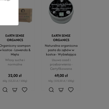
EARTH SENSE
EARTH SENSE
ORGANICS
ORGANICS
Organiczny szampon
Naturalna organiczna
w kostce - Lawenda &
pasta do zębów w
Mięta
kostce - Wybielająca
Włosy suche i
Usuwa osad i
normalne
przebarwienia -
Certyfikowana
32,00 zł
49,00 zł
60g
(53,33 zł / 100g)
40g
(122,50 zł / 100g)