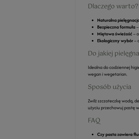
Dlaczego warto?
Naturalna pielęgnacj
Bezpieczna formuła
–
Miętowa świeżość
– o
Ekologiczny wybór
– 
Do jakiej pielęgna
Idealna do codziennej higi
wegan i wegetarian.
Sposób użycia
Zwilż szczoteczkę wodą, del
użyciu przechowuj pastę 
FAQ
Czy pasta zawiera flu