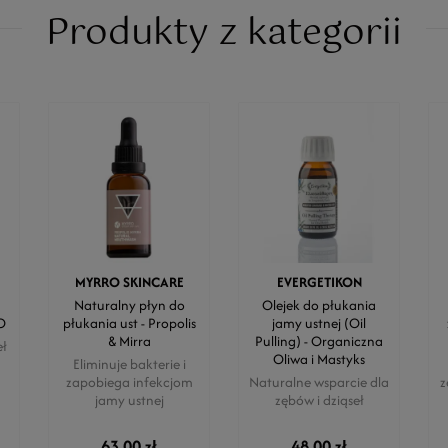
Produkty z kategorii
MYRRO SKINCARE
EVERGETIKON
Naturalny płyn do
Olejek do płukania
O
płukania ust - Propolis
jamy ustnej (Oil
& Mirra
Pulling) - Organiczna
eł
Oliwa i Mastyks
Eliminuje bakterie i
zapobiega infekcjom
Naturalne wsparcie dla
z
jamy ustnej
zębów i dziąseł
63,00 zł
48,00 zł