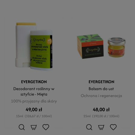
EVERGETIKON
EVERGETIKON
Dezodorant roślinny w
Balsam do ust
sztyfcie - Mięta
Ochrona i regeneracja
100% przyjazny dla skóry
49,00 zł
48,00 zł
15ml
(326,67 zł / 100ml)
25ml
(192,00 zł / 100ml)