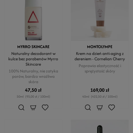
MYRRO SKINCARE
MONTOLYMPE
Naturalny dezodorant w
Krem na dzień anti-aging z
kulce bez parabenów Myrro
dereniem - Cornelian Cherry
Skincare
Poprawia elastyczność i
100% Naturalny, nie zatyka
sprężystość skóry
porów, bardzo wrażliwa
skóra
47,50 zł
169,00 zł
50ml
(95,00 zł / 100ml)
40ml
(422,50 zł / 100ml)