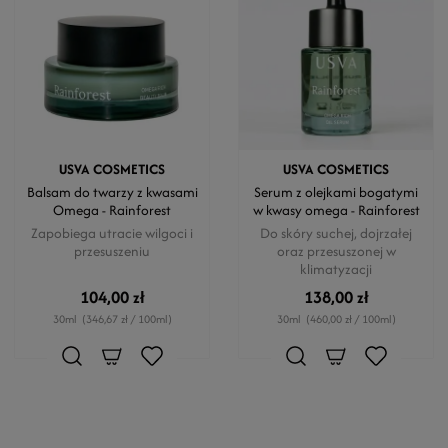
USVA COSMETICS
USVA COSMETICS
Balsam do twarzy z kwasami
Serum z olejkami bogatymi
Omega - Rainforest
w kwasy omega - Rainforest
Zapobiega utracie wilgoci i
Do skóry suchej, dojrzałej
przesuszeniu
oraz przesuszonej w
klimatyzacji
104,00 zł
138,00 zł
30ml
(346,67 zł / 100ml)
30ml
(460,00 zł / 100ml)