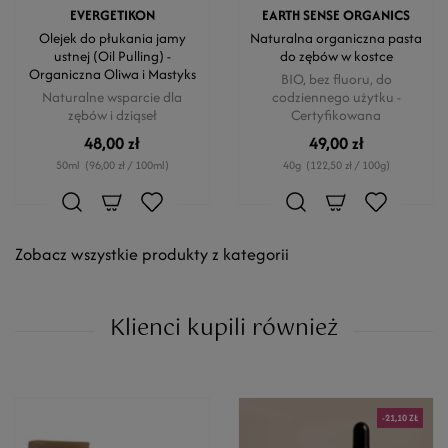
EVERGETIKON
EARTH SENSE ORGANICS
Olejek do płukania jamy
Naturalna organiczna pasta
ustnej (Oil Pulling) -
do zębów w kostce
Organiczna Oliwa i Mastyks
BIO, bez fluoru, do
Naturalne wsparcie dla
codziennego użytku -
zębów i dziąseł
Certyfikowana
48,00 zł
49,00 zł
50ml
(96,00 zł / 100ml)
40g
(122,50 zł / 100g)
Zobacz wszystkie produkty z kategorii
Klienci kupili również
-21,10 ZŁ