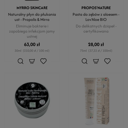
MYRRO SKINCARE
PROPOS'NATURE
Naturalny płyn do płukania
Pasta do zębów z aloesem -
ust - Propolis & Mirra
Lov’Aloe BIO
Eliminuje bakterie i
Do delikatnych dziąseł -
zapobiega infekcjom jamy
certyfikowana
ustnej
63,00 zł
28,00 zł
30ml
(210,00 zł / 100 ml)
75ml
(37,33 zł / 100ml)