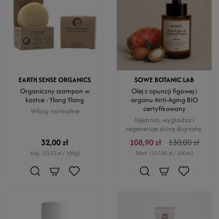
EARTH SENSE ORGANICS
SOWE BOTANIC LAB
Organiczny szampon w
Olej z opuncji figowej i
kostce - Ylang Ylang
arganu Anti-Aging BIO
certyfikowany
Włosy normalne
Ujędrnia, wygładza i
regeneruje skórę dojrzałą.
32,00 zł
108,90 zł
130,00 zł
60g
(53,33 zł / 100g)
50ml
(217,80 zł / 100ml)