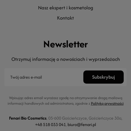
nasz ekspert i kosmetolog
kontakt
Newsletter
Otrzymuj informację o nowościach i wyprzedażach
Wpisując adres email wyrażasz zgodę na otrzymywanie drogą mailową
informacji handlowych od administratora, zgodnie z
Polityką prywatności
Fenari Bio Cosmetics
, 05-600 Gościeńczyce, Gościeńczyce 30a,
+48 518 033 041
,
biuro@fenari.pl