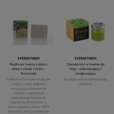
EVERGETIKON
EVERGETIKON
Mydło do twarzy i ciała z
Dezodorant w kremie do
oliwy z oliwek z Krety -
stóp – odświeżający i
Rumianek
zmiękczający
Delikatna formuła mydła do
Do skóry suchej i skłonnej do
twarzy i ciała głęboko
pękania
oczyszcza, intensywnie
nawilża i wspomaga
regenerację. Rumianek
łagodzi podrażnienia, a
aloes odświeża skórę. 100%
naturalne, bez parabenów i