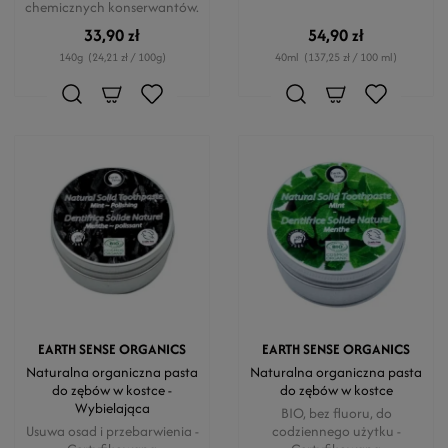
chemicznych konserwantów.
33,90 zł
54,90 zł
140g
(24,21 zł / 100g)
40ml
(137,25 zł / 100 ml)
EARTH SENSE ORGANICS
EARTH SENSE ORGANICS
Naturalna organiczna pasta
Naturalna organiczna pasta
do zębów w kostce -
do zębów w kostce
Wybielająca
BIO, bez fluoru, do
Usuwa osad i przebarwienia -
codziennego użytku -