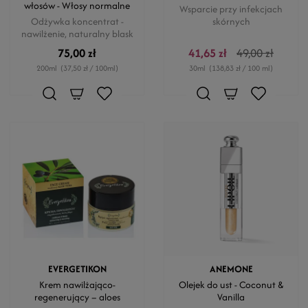
włosów - Włosy normalne
Wsparcie przy infekcjach
Odżywka koncentrat -
skórnych
nawilżenie, naturalny blask
75,00 zł
41,65 zł
49,00 zł
200ml
(37,50 zł / 100ml)
30ml
(138,83 zł / 100 ml)
EVERGETIKON
ANEMONE
Krem nawilżająco-
Olejek do ust - Coconut &
regenerujący – aloes
Vanilla