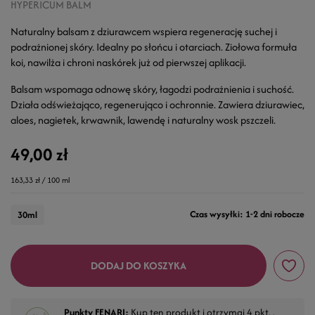
HYPERICUM BALM
Naturalny balsam z dziurawcem wspiera regenerację suchej i
podrażnionej skóry. Idealny po słońcu i otarciach. Ziołowa formuła
koi, nawilża i chroni naskórek już od pierwszej aplikacji.
Balsam wspomaga odnowę skóry, łagodzi podrażnienia i suchość.
Działa odświeżająco, regenerująco i ochronnie. Zawiera dziurawiec,
aloes, nagietek, krwawnik, lawendę i naturalny wosk pszczeli.
49,00 zł
163,33 zł / 100 ml
Czas wysyłki: 1-2 dni robocze
30ml
DODAJ DO KOSZYKA
Punkty FENARI:
Kup ten produkt i otrzymaj
4
pkt. .