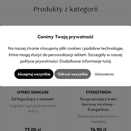
Produkty z kategorii
Cenimy Twoją prywatność
Na naszej stronie stosujemy pliki cookies i podobne technologie,
które mogą służyć do personalizacji reklam. Szczegóły w naszej
polityce prywatności
. Dodatkowe informacje
tutaj
Akceptuj wszystkie
Odrzuć wszystkie
Ustawienia
MYRRO SKINCARE
EVERGETIKON
Żel łagodzący z aloesem
Rozgrzewający krem
laurowy na stawy -
Łagodzi i goi podrażnienia
Evergetikon
skóry
Redukcja dyskomfortu i
napięcia
72,00 zł
74,90 zł