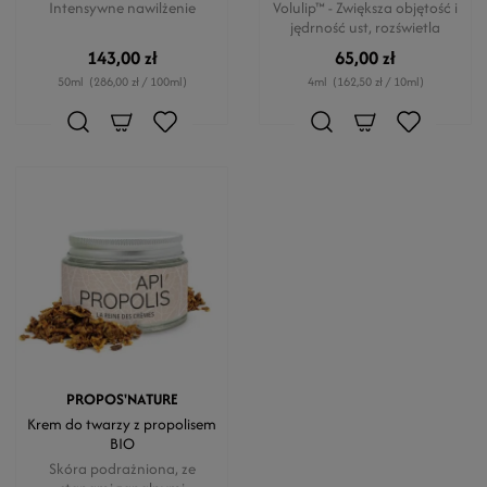
Intensywne nawilżenie
Volulip™ - Zwiększa objętość i
jędrność ust, rozświetla
143,00 zł
65,00 zł
50ml
(286,00 zł / 100ml)
4ml
(162,50 zł / 10ml)
PROPOS'NATURE
Krem do twarzy z propolisem
BIO
Skóra podrażniona, ze