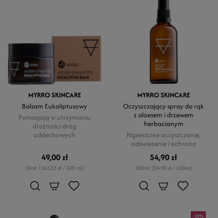
MYRRO SKINCARE
MYRRO SKINCARE
Balsam Eukaliptusowy
Oczyszczający spray do rąk
z aloesem i drzewem
Pomagają w utrzymaniu
herbacianym
drożności dróg
oddechowych
Higieniczne oczyszczanie,
odświeżenie i ochrona
49,00 zł
54,90 zł
30ml
(163,33 zł / 100 ml)
100ml
(54,90 zł / 100ml)
-15%