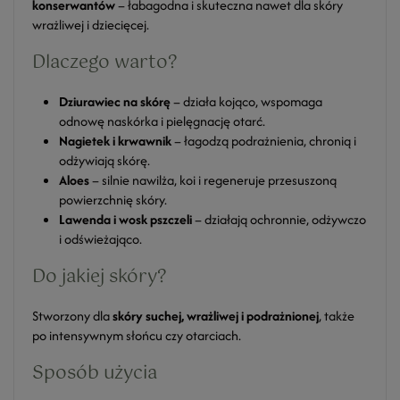
konserwantów
– łabagodna i skuteczna nawet dla skóry
wrażliwej i dziecięcej.
Dlaczego warto?
Dziurawiec na skórę
– działa kojąco, wspomaga
odnowę naskórka i pielęgnację otarć.
Nagietek i krwawnik
– łagodzą podrażnienia, chronią i
odżywiają skórę.
Aloes
– silnie nawilża, koi i regeneruje przesuszoną
powierzchnię skóry.
Lawenda i wosk pszczeli
– działają ochronnie, odżywczo
i odświeżająco.
Do jakiej skóry?
Stworzony dla
skóry suchej, wrażliwej i podrażnionej
, także
po intensywnym słońcu czy otarciach.
Sposób użycia