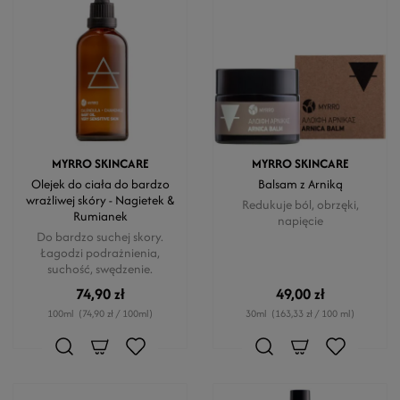
MYRRO SKINCARE
MYRRO SKINCARE
Olejek do ciała do bardzo
Balsam z Arniką
wrażliwej skóry - Nagietek &
Redukuje ból, obrzęki,
Rumianek
napięcie
Do bardzo suchej skory.
Łagodzi podrażnienia,
suchość, swędzenie.
74,90 zł
49,00 zł
100ml
(74,90 zł / 100ml)
30ml
(163,33 zł / 100 ml)