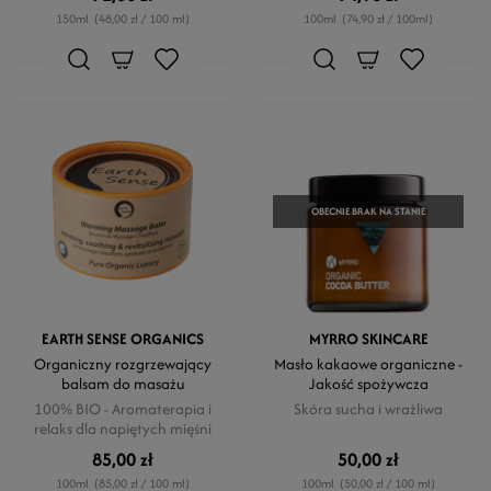
150ml
(48,00 zł / 100 ml)
100ml
(74,90 zł / 100ml)
OBECNIE BRAK NA STANIE
EARTH SENSE ORGANICS
MYRRO SKINCARE
Organiczny rozgrzewający
Masło kakaowe organiczne -
balsam do masażu
Jakość spożywcza
100% BIO - Aromaterapia i
Skóra sucha i wrażliwa
relaks dla napiętych mięśni
85,00 zł
50,00 zł
100ml
(85,00 zł / 100 ml)
100ml
(50,00 zł / 100 ml)