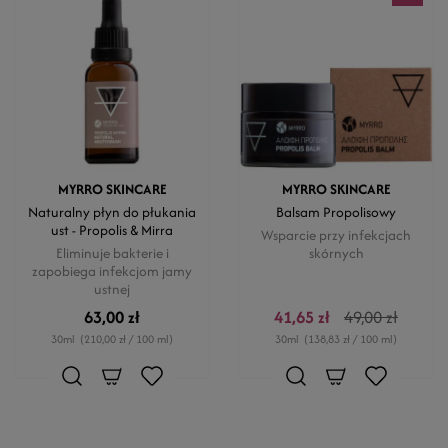
MYRRO SKINCARE
MYRRO SKINCARE
Naturalny płyn do płukania
Balsam Propolisowy
ust - Propolis & Mirra
Wsparcie przy infekcjach
Eliminuje bakterie i
skórnych
zapobiega infekcjom jamy
ustnej
63,00 zł
41,65 zł
49,00 zł
30ml
(210,00 zł / 100 ml)
30ml
(138,83 zł / 100 ml)