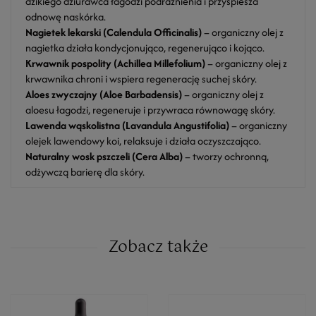
dzikiego dziurawca łagodzi podrażnienia i przyspiesza
odnowę naskórka.
Nagietek lekarski (Calendula Officinalis)
– organiczny olej z
nagietka działa kondycjonująco, regenerująco i kojąco.
Krwawnik pospolity (Achillea Millefolium)
– organiczny olej z
krwawnika chroni i wspiera regenerację suchej skóry.
Aloes zwyczajny (Aloe Barbadensis)
– organiczny olej z
aloesu łagodzi, regeneruje i przywraca równowagę skóry.
Lawenda wąskolistna (Lavandula Angustifolia)
– organiczny
olejek lawendowy koi, relaksuje i działa oczyszczająco.
Naturalny wosk pszczeli (Cera Alba)
– tworzy ochronną,
odżywczą barierę dla skóry.
Zobacz także