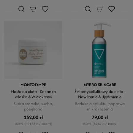
MONTOLYMPE
MYRRO SKINCARE
Masło do ciała - Kocanka
Żel antycellulitowy do ciała -
włoska & Wiciokrzew
Nawilżenie & Ujędrnienie
Skóra szorstka, sucha,
Redukcja cellulitu, poprawa
popękana
mikrokrążenia
152,00 zł
79,00 zł
150ml
(101,33 zł / 100 ml)
150ml
(52,67 zł / 100ml)