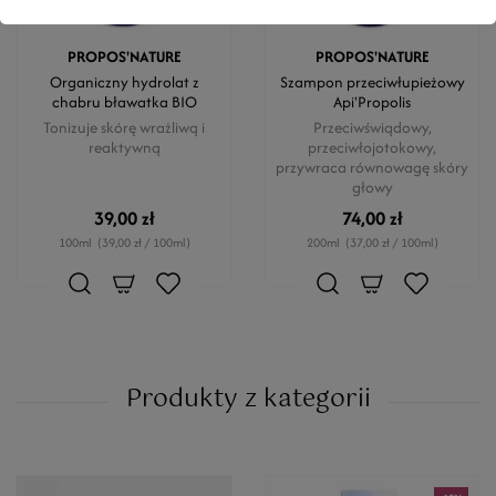
PROPOS'NATURE
PROPOS'NATURE
Organiczny hydrolat z
Szampon przeciwłupieżowy
chabru bławatka BIO
Api'Propolis
Tonizuje skórę wrażliwą i
Przeciwświądowy,
reaktywną
przeciwłojotokowy,
przywraca równowagę skóry
głowy
39,00 zł
74,00 zł
100ml
(39,00 zł / 100ml)
200ml
(37,00 zł / 100ml)
Produkty z kategorii