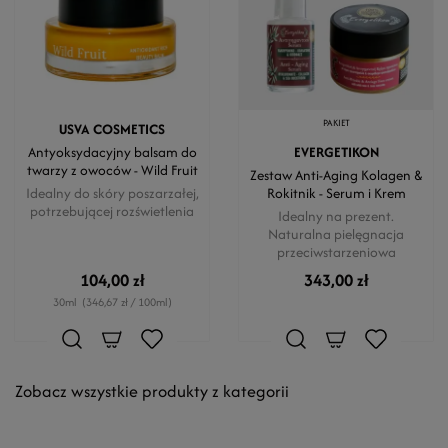
PAKIET
USVA COSMETICS
Antyoksydacyjny balsam do
EVERGETIKON
twarzy z owoców - Wild Fruit
Zestaw Anti-Aging Kolagen &
Idealny do skóry poszarzałej,
Rokitnik - Serum i Krem
potrzebującej rozświetlenia
Idealny na prezent.
Naturalna pielęgnacja
przeciwstarzeniowa
104,00 zł
343,00 zł
30ml
(346,67 zł / 100ml)
Zobacz wszystkie produkty z kategorii