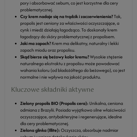
pory i absorbować sebum, co jest korzystne dla cery
problematycznej.
Czy krem nadaje się na trądzik i zaczerwienienia?
Tak,
propolis jest ceniony za właściwości oczyszczające, a
cynk i miedź działają łagodząco. To doskonały krem
łagodzący do skóry problematycznej z propolisem.
Jaki ma zapach?
Krem ma delikatny, naturalny i lekki
zapach miodu oraz propolisu.
Skąd bierze się beżowy kolor kremu?
Wysokie stężenie
naturalnego ekstraktu z propolisu może powodować
wahania koloru (od bladożółtego do beżowego), co jest
normalne i nie wpływa na jakość produktu.
Kluczowe składniki aktywne
Zielony propolis BIO (Propolis cera):
Unikalna, ceniona
odmiana z Brazylii. Posiada wyjątkowo silne właściwości
oczyszczające, antybakteryjne i regenerujące, idealne
dla cery problematycznej.
Zielona glinka (Illite):
Oczyszcza, absorbuje nadmiar
sebum i wspiera detoksykację skóry.