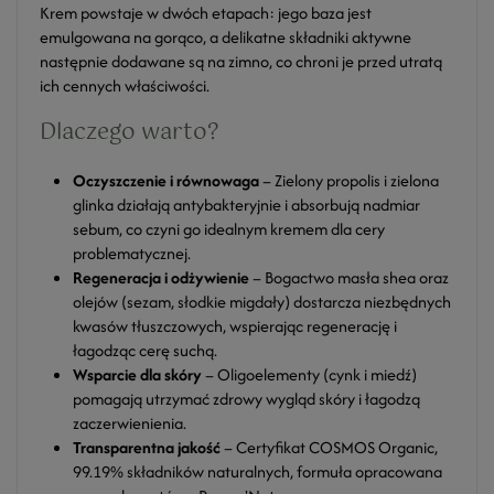
Krem powstaje w dwóch etapach: jego baza jest
emulgowana na gorąco, a delikatne składniki aktywne
następnie dodawane są na zimno, co chroni je przed utratą
ich cennych właściwości.
Dlaczego warto?
Oczyszczenie i równowaga
– Zielony propolis i zielona
glinka działają antybakteryjnie i absorbują nadmiar
sebum, co czyni go idealnym kremem dla cery
problematycznej.
Regeneracja i odżywienie
– Bogactwo masła shea oraz
olejów (sezam, słodkie migdały) dostarcza niezbędnych
kwasów tłuszczowych, wspierając regenerację i
łagodząc cerę suchą.
Wsparcie dla skóry
– Oligoelementy (cynk i miedź)
pomagają utrzymać zdrowy wygląd skóry i łagodzą
zaczerwienienia.
Transparentna jakość
– Certyfikat COSMOS Organic,
99.19% składników naturalnych, formuła opracowana