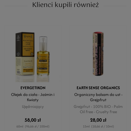
Klienci kupili również
EVERGETIKON
EARTH SENSE ORGANICS
Olejek do ciała - Jaśmin i
Organiczny balsam do ust -
Kwiaty
Grejpfrut
Ujędrniający
Grejpfrut - 100% BIO - Palm
Oil Free - Cruelty Free
58,00 zł
28,00 zł
60ml
(96,66 zł / 100ml)
15ml
(18,66 zł / 10ml)