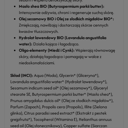
Masło shea BIO (Butyrospermium parkii butter):
Intensywnie odżywia, chroni i regeneruje suchą skórę.
Olej sezamowy BIO i Olej ze słodkich migdałów BIO*:
Zmiękczają, nawilżają i dostarczają skórze cennych
kwasów tłuszczowych.
Hydrolat lawendowy BIO (Lavandula angustifolia
water):
Działa kojąco i łagodząco.
Oligo-elementy (Miedź i Cynk):
Wspierają równowagę
skóry, działają łagodząco i pomagają w walce z
niedoskonałościami.
Skład (INCI):
Aqua (Woda), Glycerin* (Gliceryna*),
Lavandula angustifolia water* (Hydrolat lawendowy*),
Sesamum indicum seed oil* (Olej sezamowy*), Glyceryl
stearate SE, Butyrospermium parkii butter* (Masło shea*),
Prunus amygdalus dulcis oil* (Olej ze słodkich migdałów*),
Parfum (Zapach), Propolis cera (Propolis), Illite (Zielona
glinka), Citrus paradisi seed extract* (Ekstrakt z pestek
grejpfruta*), Tocopherol (Witamina E), Helianthus annuus
seed oil (Olej słonecznikowy), Copper sulfate (Siarczan