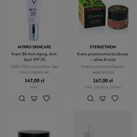
MYRRO SKINCARE
EVERGETIKON
Krem BB Anti-Aging, Anti-
Krem przeciwzmarszczkowy
Spot SPF 30
– aloes & róża
100% filtry naturalne - bez
Intensywne nawilżenie i
nanocząsteczek
regeneracja
147,00 zł
167,00 zł
50ml
50ml
(334,00 zł / 100ml)