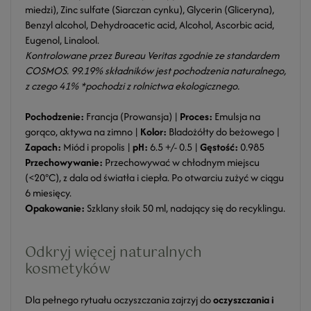
miedzi), Zinc sulfate (Siarczan cynku), Glycerin (Gliceryna),
Benzyl alcohol, Dehydroacetic acid, Alcohol, Ascorbic acid,
Eugenol, Linalool.
Kontrolowane przez Bureau Veritas zgodnie ze standardem
COSMOS. 99.19% składników jest pochodzenia naturalnego,
z czego 41% *pochodzi z rolnictwa ekologicznego.
Pochodzenie:
Francja (Prowansja) |
Proces:
Emulsja na
gorąco, aktywa na zimno |
Kolor:
Bladożółty do beżowego |
Zapach:
Miód i propolis |
pH:
6.5 +/- 0.5 |
Gęstość:
0.985
Przechowywanie:
Przechowywać w chłodnym miejscu
(<20°C), z dala od światła i ciepła. Po otwarciu zużyć w ciągu
6 miesięcy.
Opakowanie:
Szklany słoik 50 ml, nadający się do recyklingu.
Odkryj więcej naturalnych
kosmetyków
Dla pełnego rytuału oczyszczania zajrzyj do
oczyszczania i