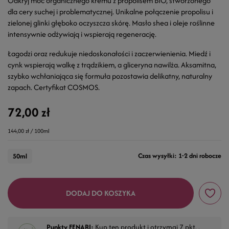
Odkryj moc organicznego kremu z propolisem BIO, stworzonego
dla cery suchej i problematycznej. Unikalne połączenie propolisu i
zielonej glinki głęboko oczyszcza skórę. Masło shea i oleje roślinne
intensywnie odżywiają i wspierają regenerację.
Łagodzi oraz redukuje niedoskonałości i zaczerwienienia. Miedź i
cynk wspierają walkę z trądzikiem, a gliceryna nawilża. Aksamitna,
szybko wchłaniająca się formuła pozostawia delikatny, naturalny
zapach. Certyfikat COSMOS.
72,00 zł
144,00 zł / 100ml
Czas wysyłki: 1-2 dni robocze
50ml
DODAJ DO KOSZYKA
Punkty FENARI:
Kup ten produkt i otrzymaj
7
pkt. .