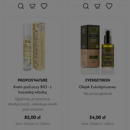
PROPOS'NATURE
EVERGETIKON
Krem pod oczy BIO - z
Olejek Eukaliptusowy
kocanką włoską
Na przeziębienie
Ujędrnia, przywraca
elastyczność, redukuje worki
pod oczami
85,00 zł
54,00 zł
15ml
(566,66 zł / 100ml)
60ml
(90,00 zł / 100ml)