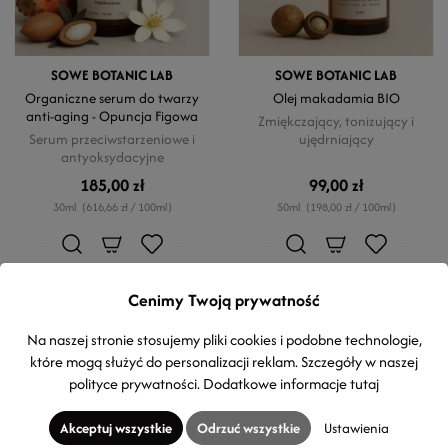
SOWE BOTANIC LAB
SOWE BOTANIC LAB
Organiczne serum do twarzy
Olej makadamia BIO
anti-aging - Opuncja Figowa
Zmiękczający, tonizujący i
Serum przeciwstarzeniowe i
ujędrniający
antyoksydacyjne
185,00 zł
99,00 zł
30ml
(616,66 zł / 100ml)
50ml
(198,00 zł / 100ml)
Cenimy Twoją prywatność
Na naszej stronie stosujemy pliki cookies i podobne technologie,
które mogą służyć do personalizacji reklam. Szczegóły w naszej
polityce prywatności
. Dodatkowe informacje
tutaj
Akceptuj wszystkie
Odrzuć wszystkie
Ustawienia