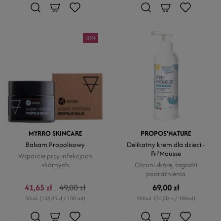
-15%
MYRRO SKINCARE
PROPOS'NATURE
Balsam Propolisowy
Delikatny krem dla dzieci -
Fri'Mousse
Wsparcie przy infekcjach
skórnych
Chroni skórę, łagodzi
podrażnienia
41,65 zł
49,00 zł
69,00 zł
30ml
(138,83 zł / 100 ml)
200ml
(34,50 zł / 100ml)