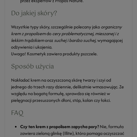
przez ekspertów z Propos'Nature.
Do jakiej skóry?
Wszystkie typy skóry, szczególnie polecany jako
organiczny
krem z propolisem
do
cery problematycznej
,
mieszanej i z
lekkim trądzikiem
oraz
suchej i bardzo suchej
, wymagającej
odżywienia i ukojenia.
Uwaga! Kosmetyk zawiera produkty pszczele.
Sposób użycia
Nakładać krem na oczyszczoną skórę twarzy i szyi od
jednego do trzech razy dziennie, delikatnie wmasowując. Ze
względu na bogatą formułę, sprawdza się również w
pielęgnacji przesuszonych dłoni, stóp, kolan czy łokci.
FAQ
Czy ten krem z propolisem zapycha pory?
Nie, formuła
zawiera zieloną glinkę (Illite), która pomaga oczyszczać