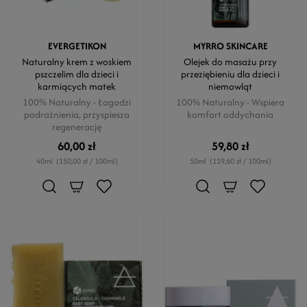
EVERGETIKON
MYRRO SKINCARE
Naturalny krem z woskiem
Olejek do masażu przy
pszczelim dla dzieci i
przeziębieniu dla dzieci i
karmiących matek
niemowląt
100% Naturalny - Łagodzi
100% Naturalny - Wspiera
podrażnienia, przyspiesza
komfort oddychania
regenerację
60,00 zł
59,80 zł
40ml
(150,00 zł / 100ml)
50ml
(119,60 zł / 100ml)