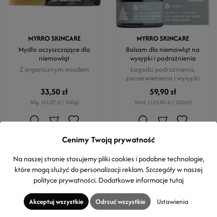
MYRRO SKINCARE
MYRRO SKINCARE
Mydło oczyszczające dla
Balsam dla niemowląt na
niemowląt
wysypki i podrażnienia
Z organicznym miodem
Łagodzi podrażnienia,
zaczerwienienia i wysypki
33,50 zł
59,90 zł
80g
(41,87 zł / 100g)
50ml
(119,80 zł / 100ml)
Cenimy Twoją prywatność
Na naszej stronie stosujemy pliki cookies i podobne technologie,
które mogą służyć do personalizacji reklam. Szczegóły w naszej
polityce prywatności
. Dodatkowe informacje
tutaj
Akceptuj wszystkie
Odrzuć wszystkie
Ustawienia