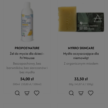
PROPOS'NATURE
MYRRO SKINCARE
Żel do mycia dla dzieci -
Mydło oczyszczające dla
Fri'Mousse
niemowląt
Bezzapachowy, bez
Z organicznym miodem
barwników, bez siarczanów i
bez mydła
54,00 zł
33,50 zł
500ml
(10,80 zł / 100ml)
80g
(41,87 zł / 100g)