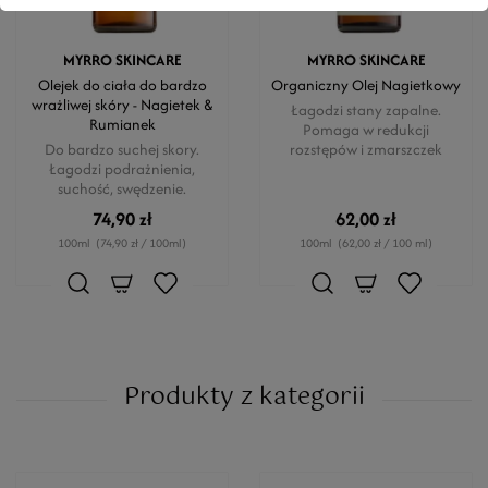
MYRRO SKINCARE
MYRRO SKINCARE
Olejek do ciała do bardzo
Organiczny Olej Nagietkowy
wrażliwej skóry - Nagietek &
Łagodzi stany zapalne.
Rumianek
Pomaga w redukcji
Do bardzo suchej skory.
rozstępów i zmarszczek
Łagodzi podrażnienia,
suchość, swędzenie.
74,90 zł
62,00 zł
100ml
(74,90 zł / 100ml)
100ml
(62,00 zł / 100 ml)
Produkty z kategorii