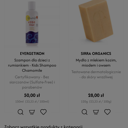
EVERGETIKON
SIRRA ORGANICS
Szampon dla dzieci z
Mydło z mlekiem kozim,
rumiankiem - Kids Shampoo
miodem i owsem
Chamomile
Testowane dermatologicznie
Certyfikowany - Bez
- do skóry wrażliwej
siarczanów (Sulfate-Free) i
parabenów
50,00 zł
28,00 zł
150ml
(33,33 zł / 100ml)
120g
(23,33 zł / 100g)
Zobacz wszystkie produkty z kategorii