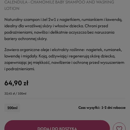
CALENDULA - CHAMOMILE BABY SHAMPOO AND WASHING
LOTION
Naturalny szampon i żel 2w1 z nagietkiem, rumiankiem i lawendą,
idealny dla wrażliwej skóry i włosów dziecka. Chroni przed
podrażnieniami, nawilża i delikatnie oczyszcza bez naruszania
bariery ochronnej skóry.
Zawiera organiczne oleje i ekstrakty roślinne: nagietek, rumianek,
lawendę i migdały. Koją, odżywiają i regenerują skórę dziecka,
zapewniając jej miękkość, nawilżenie i ochronę przed wysuszeniem
i podrażnieniami.
64,90 zł
32,45 zł / 100ml
Czas wysyłki: 1-2 dni robocze
200ml
DODAJ DO KOSZYKA