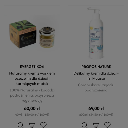
EVERGETIKON
PROPOS'NATURE
Naturalny krem z woskiem
Delikatny krem dla dzieci -
pszczelim dla dzieci i
Fri'Mousse
karmiących matek
Chroni skórę, łagodzi
100% Naturalny - Łagodzi
podrażnienia
podrażnienia, przyspiesza
regenerację
60,00 zł
69,00 zł
40ml
(150,00 zł / 100ml)
200ml
(34,50 zł / 100ml)