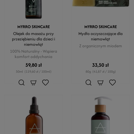
MYRRO SKINCARE
MYRRO SKINCARE
Olejek do masażu przy
Mydło oczyszczające dla
przeziębieniu dla dzieci i
niemowląt
niemowląt
Z organicznym miodem
100% Naturalny - Wspiera
komfort oddychania
59,80 zł
33,50 zł
50ml
(119,60 zł / 100ml)
80g
(41,87 zł / 100g)