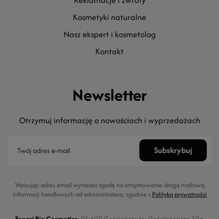
reklamacje i zwroty
kosmetyki naturalne
nasz ekspert i kosmetolog
kontakt
Newsletter
Otrzymuj informację o nowościach i wyprzedażach
Wpisując adres email wyrażasz zgodę na otrzymywanie drogą mailową
informacji handlowych od administratora, zgodnie z
Polityką prywatności
Fenari Bio Cosmetics
, 05-600 Gościeńczyce, Gościeńczyce 30a,