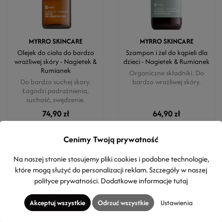
MYRRO SKINCARE
MYRRO SKINCARE
Olejek do ciała do bardzo
Szampon i żel do kąpieli dla
wrażliwej skóry - Nagietek &
dzieci - Nagietek & Rumianek
Rumianek
Organiczne składniki. Do
Do bardzo suchej skory.
bardzo wrażliwej skóry.
Łagodzi podrażnienia,
suchość, swędzenie.
74,90 zł
64,90 zł
100ml
(74,90 zł / 100ml)
200ml
(32,45 zł / 100ml)
Cenimy Twoją prywatność
Na naszej stronie stosujemy pliki cookies i podobne technologie,
które mogą służyć do personalizacji reklam. Szczegóły w naszej
-15%
polityce prywatności
. Dodatkowe informacje
tutaj
Akceptuj wszystkie
Odrzuć wszystkie
Ustawienia