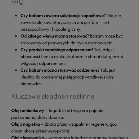
FAQ
Czy balsam zawiera substancje zapachowe?
Nie, nie
zawiera olejków eterycznych ani perfum – jest
bezzapachowy i hipoalergiczny.
Od jakiego wieku można stosować?
Balsam może być
stosowany od pierwszych dni życia niemowlęcia.
Czy produkt zapobiega odparzeniom?
Tak, dzięki
obecności tlenku cynku skutecznie chroni skórę przed
wilgocią i odparzeniami.
Czy balsam można stosować codziennie?
Tak, jest
idealny do codziennej pielęgnacji wrażliwej skóry
niemowląt.
Kluczowe składniki roślinne
Olej rumiankowy
– łagodzi, koi i wspiera gojenie
podrażnionej skóry dziecka.
Olej z nagietka
– działa przeciwzapalnie i regenerująco,
chroni skórę przed wysypkami.
Olej z krwawnika
– wspomaga łagodzenie stanów zapalnych