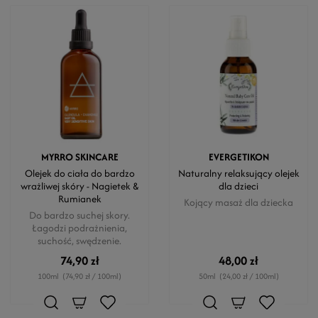
MYRRO SKINCARE
EVERGETIKON
Olejek do ciała do bardzo
Naturalny relaksujący olejek
wrażliwej skóry - Nagietek &
dla dzieci
Rumianek
Kojący masaż dla dziecka
Do bardzo suchej skory.
Łagodzi podrażnienia,
suchość, swędzenie.
74,90 zł
48,00 zł
100ml
(74,90 zł / 100ml)
50ml
(24,00 zł / 100ml)