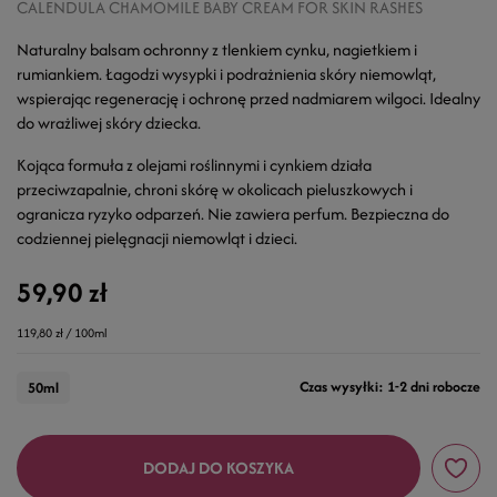
CALENDULA CHAMOMILE BABY CREAM FOR SKIN RASHES
Naturalny balsam ochronny z tlenkiem cynku, nagietkiem i
rumiankiem. Łagodzi wysypki i podrażnienia skóry niemowląt,
wspierając regenerację i ochronę przed nadmiarem wilgoci. Idealny
do wrażliwej skóry dziecka.
Kojąca formuła z olejami roślinnymi i cynkiem działa
przeciwzapalnie, chroni skórę w okolicach pieluszkowych i
ogranicza ryzyko odparzeń. Nie zawiera perfum. Bezpieczna do
codziennej pielęgnacji niemowląt i dzieci.
59,90 zł
119,80 zł / 100ml
Czas wysyłki: 1-2 dni robocze
50ml
DODAJ DO KOSZYKA