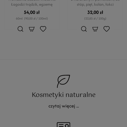
Łagodzi trądzik, egzemę
stóp, pięt, kolan, łokci
54,00 zł
32,00 zł
60ml
(90,00 zł / 100ml)
(22,85 zł / 100g)
Kosmetyki naturalne
czytaj więcej ...