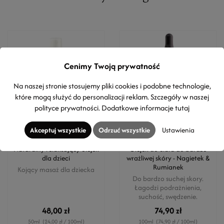
Cenimy Twoją prywatność
Na naszej stronie stosujemy pliki cookies i podobne technologie,
które mogą służyć do personalizacji reklam. Szczegóły w naszej
polityce prywatności
. Dodatkowe informacje
tutaj
Akceptuj wszystkie
Odrzuć wszystkie
Ustawienia
EVERGETIKON
MYRRO SKINCARE
Naturalny relaksujący olejek
Olejek do ciała do bardzo
dla dzieci
wrażliwej skóry - Nagietek &
Rumianek
Kojący masaż dla dziecka
Do bardzo suchej skory.
Łagodzi podrażnienia,
suchość, swędzenie.
48,00 zł
74,90 zł
50ml
(24,00 zł / 100ml)
100ml
(74,90 zł / 100ml)