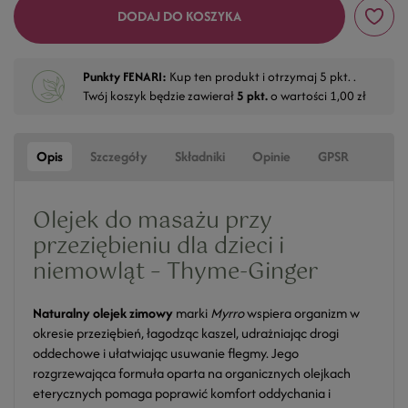
DODAJ DO KOSZYKA
Punkty FENARI:
Kup ten produkt i otrzymaj
5
pkt. .
Twój koszyk będzie zawierał
5
pkt.
o wartości
1,00 zł
Opis
Szczegóły
Składniki
Opinie
GPSR
Olejek do masażu przy
przeziębieniu dla dzieci i
niemowląt – Thyme-Ginger
Naturalny olejek zimowy
marki
Myrro
wspiera organizm w
okresie przeziębień, łagodząc kaszel, udrażniając drogi
oddechowe i ułatwiając usuwanie flegmy. Jego
rozgrzewająca formuła oparta na organicznych olejkach
eterycznych pomaga poprawić komfort oddychania i