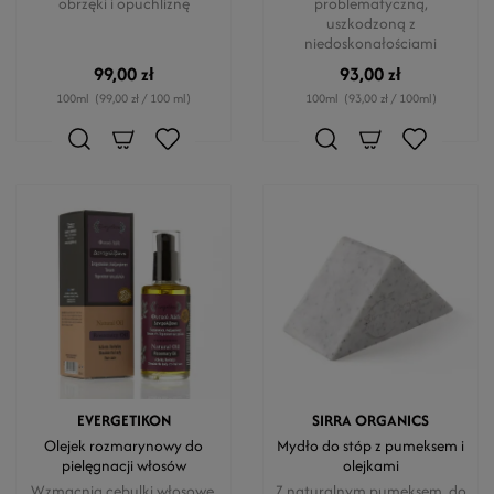
obrzęki i opuchliznę
problematyczną,
uszkodzoną z
niedoskonałościami
99,00 zł
93,00 zł
100ml
(99,00 zł / 100 ml)
100ml
(93,00 zł / 100ml)
EVERGETIKON
SIRRA ORGANICS
Olejek rozmarynowy do
Mydło do stóp z pumeksem i
pielęgnacji włosów
olejkami
Wzmacnia cebulki włosowe.
Z naturalnym pumeksem, do