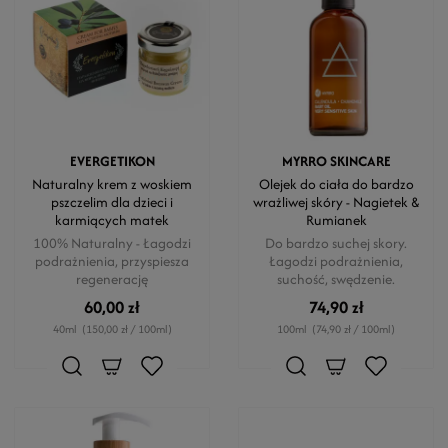
EVERGETIKON
MYRRO SKINCARE
Naturalny krem z woskiem
Olejek do ciała do bardzo
pszczelim dla dzieci i
wrażliwej skóry - Nagietek &
karmiących matek
Rumianek
100% Naturalny - Łagodzi
Do bardzo suchej skory.
podrażnienia, przyspiesza
Łagodzi podrażnienia,
regenerację
suchość, swędzenie.
60,00 zł
74,90 zł
40ml
(150,00 zł / 100ml)
100ml
(74,90 zł / 100ml)