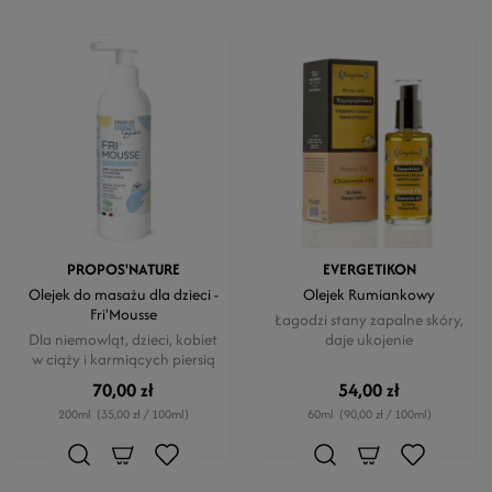
PROPOS'NATURE
EVERGETIKON
Olejek do masażu dla dzieci -
Olejek Rumiankowy
Fri'Mousse
Łagodzi stany zapalne skóry,
Dla niemowląt, dzieci, kobiet
daje ukojenie
w ciąży i karmiących piersią
70,00 zł
54,00 zł
200ml
(35,00 zł / 100ml)
60ml
(90,00 zł / 100ml)