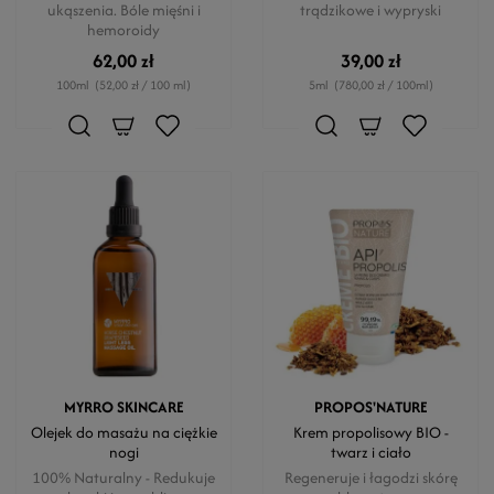
ukąszenia. Bóle mięśni i
trądzikowe i wypryski
hemoroidy
62,00 zł
39,00 zł
100ml
(52,00 zł / 100 ml)
5ml
(780,00 zł / 100ml)
MYRRO SKINCARE
PROPOS'NATURE
Olejek do masażu na ciężkie
Krem propolisowy BIO -
nogi
twarz i ciało
100% Naturalny - Redukuje
Regeneruje i łagodzi skórę