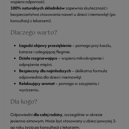
wspiera odporność.
100% naturalnych składników
zapewnia skuteczność i
bezpieczeństwo stosowania nawet u dzieci i niemowląt (po
konsultacji z lekarzem).
Dlaczego warto?
Łagodzi objawy przeziębienia
– pomaga przy kaszlu,
katarze i zalegającej flegmie.
Działa rozgrzewająco
– wspiera mikrokrążenie i
odprężenie mięśni.
Bezpieczny dla najmłodszych
– delikatna formuła
odpowiednia dla dzieci i niemowląt.
Relaksujący aromat
– pomaga w zasypianiu i
wyciszeniu.
Dla kogo?
Odpowiedni
dla całej rodziny
, szczególnie w okresie
jesienno-zimowym. Może być stosowany u dzieci powyżej 3-
go roku życia po konsultacji z lekarzem.