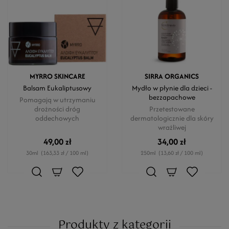
MYRRO SKINCARE
SIRRA ORGANICS
Balsam Eukaliptusowy
Mydło w płynie dla dzieci -
bezzapachowe
Pomagają w utrzymaniu
drożności dróg
Przetestowane
oddechowych
dermatologicznie dla skóry
wrażliwej
49,00 zł
34,00 zł
30ml
(163,33 zł / 100 ml)
250ml
(13,60 zł / 100 ml)
Produkty z kategorii