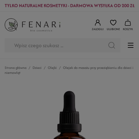
TYLKO NATURALNE KOSMETYKI - DARMOWA WYSYŁKA OD 200 ZŁ
ZALOGUJ
ULUBIONE
KOSZYK
Strona główna
Dzieci
Olejki
Olejek do masażu przy przeziębieniu dla dzieci i
niemowląt