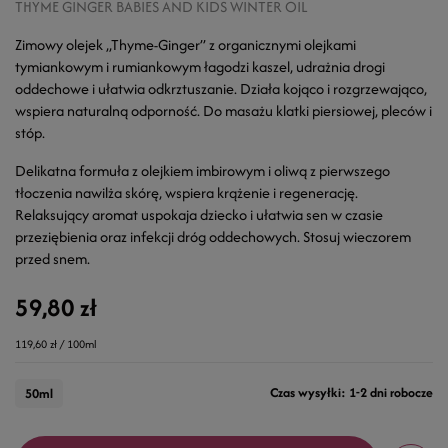
THYME GINGER BABIES AND KIDS WINTER OIL
Zimowy olejek „Thyme-Ginger” z organicznymi olejkami
tymiankowym i rumiankowym łagodzi kaszel, udrażnia drogi
oddechowe i ułatwia odkrztuszanie. Działa kojąco i rozgrzewająco,
wspiera naturalną odporność. Do masażu klatki piersiowej, pleców i
stóp.
Delikatna formuła z olejkiem imbirowym i oliwą z pierwszego
tłoczenia nawilża skórę, wspiera krążenie i regenerację.
Relaksujący aromat uspokaja dziecko i ułatwia sen w czasie
przeziębienia oraz infekcji dróg oddechowych. Stosuj wieczorem
przed snem.
59,80 zł
119,60 zł / 100ml
Czas wysyłki: 1-2 dni robocze
50ml