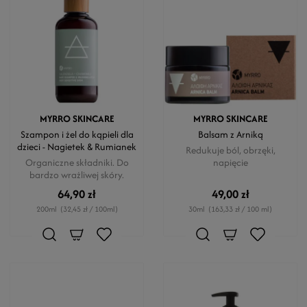
MYRRO SKINCARE
MYRRO SKINCARE
Szampon i żel do kąpieli dla
Balsam z Arniką
dzieci - Nagietek & Rumianek
Redukuje ból, obrzęki,
Organiczne składniki. Do
napięcie
bardzo wrażliwej skóry.
64,90 zł
49,00 zł
200ml
(32,45 zł / 100ml)
30ml
(163,33 zł / 100 ml)