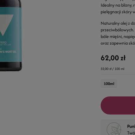
Idealny na blizny,
pielęgnacji skóry 
Naturalny olej z d
przeciwbólowych. 
bóle mięśni, napi
oraz zapewnia skór
62,00 zł
52,00 zł / 100 ml
100ml
Pun
Twó