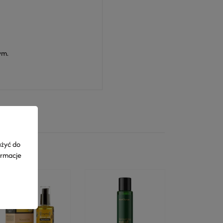
ym.
użyć do
ormacje