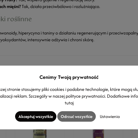
ch mięśni?
Tak, działa przeciwbólowo i rozluźniająco.
ki roślinne
awonoidy, hiperycyna i taniny o działaniu regenerującym i przeciwzapaln
tyoksydantów, intensywnie odżywia i chroni skórę.
Cenimy Twoją prywatność
Produkty z kategorii
zej stronie stosujemy pliki cookies i podobne technologie, które mogą sł
alizacji reklam. Szczegóły w naszej
polityce prywatności
. Dodatkowe inf
tutaj
Akceptuj wszystkie
Odrzuć wszystkie
Ustawienia