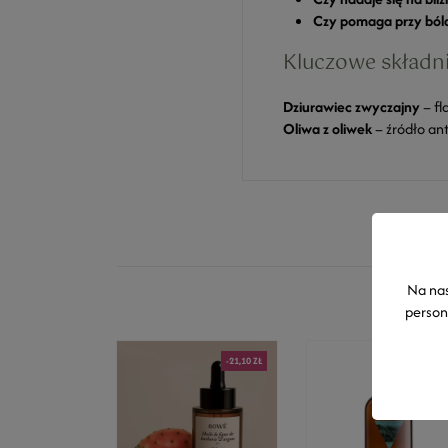
Czy pomaga przy bóla
Kluczowe składni
Dziurawiec zwyczajny
– fl
Oliwa z oliwek
– źródło an
Na nas
person
-21,10 ZŁ