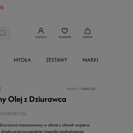
ZŁ
ZALOGUJ
ULUBIONE
KOSZYK
MYDŁA
ZESTAWY
MARKI
E
INDEKS
M080-352
y Olej z Dziurawca
N'S WORT OIL
 dziurawca macerowany w oliwie z oliwek wspiera
 działa przeciwzapalnie i łagodzi podrażnienia.