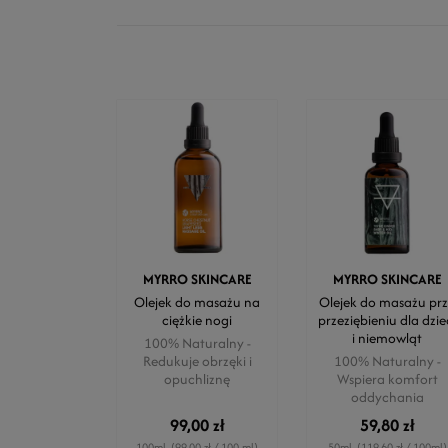
MYRRO SKINCARE
MYRRO SKINCARE
Olejek do masażu na
Olejek do masażu pr
ciężkie nogi
przeziębieniu dla dzie
i niemowląt
100% Naturalny -
Redukuje obrzęki i
100% Naturalny -
opuchliznę
Wspiera komfort
oddychania
99,00 zł
59,80 zł
100ml
(99,00 zł / 100 ml)
50ml
(119,60 zł / 100ml)