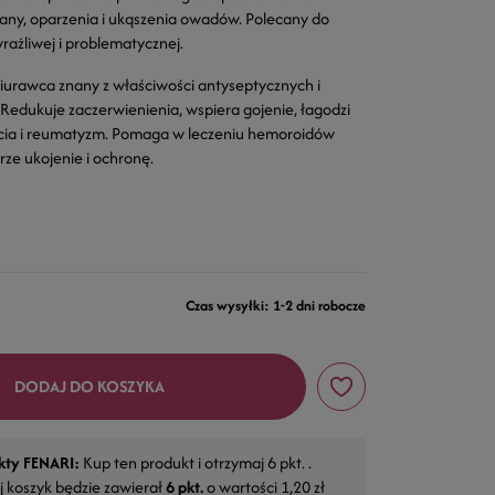
 rany, oparzenia i ukąszenia owadów. Polecany do
wrażliwej i problematycznej.
ziurawca znany z właściwości antyseptycznych i
Redukuje zaczerwienienia, wspiera gojenie, łagodzi
ęcia i reumatyzm. Pomaga w leczeniu hemoroidów
ze ukojenie i ochronę.
Czas wysyłki: 1-2 dni robocze
DODAJ DO KOSZYKA
kty FENARI:
Kup ten produkt i otrzymaj
6
pkt. .
j koszyk będzie zawierał
6
pkt.
o wartości
1,20 zł