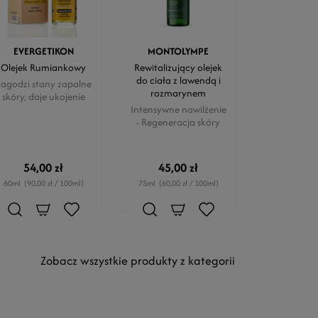
EVERGETIKON
MONTOLYMPE
Olejek Rumiankowy
Rewitalizujący olejek
do ciała z lawendą i
agodzi stany zapalne
rozmarynem
skóry, daje ukojenie
Intensywne nawilżenie
- Regeneracja skóry
54,00 zł
45,00 zł
60ml
(90,00 zł / 100ml)
75ml
(60,00 zł / 100ml)
Zobacz wszystkie produkty z kategorii