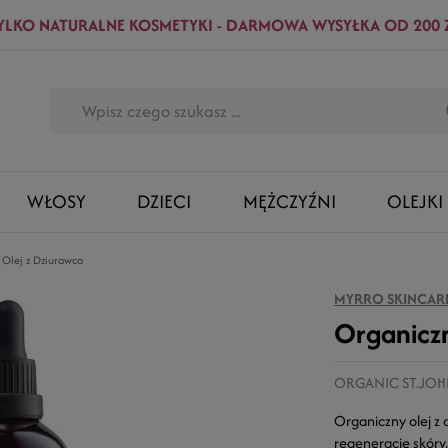
YLKO NATURALNE KOSMETYKI - DARMOWA WYSYŁKA OD 200 
WŁOSY
DZIECI
MĘŻCZYŹNI
OLEJKI
 Olej z Dziurawca
MYRRO SKINCAR
Organiczn
ORGANIC ST.JOH
Organiczny olej z
regenerację skóry,