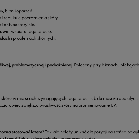
n, blizn i oparzeń.
e
i redukuje podrażnienia skóry.
e
i antybakteryjnie.
iowe
i wspiera regenerację.
idach
i problemach skórnych.
żliwej, problematycznej i podrażnionej
. Polecany przy bliznach, infekcjac
skórę w miejscach wymagających regeneracji lub do masażu obolałych mi
ż dziurawiec zwiększa wrażliwość skóry na promieniowanie UV.
 można stosować latem?
Tak, ale należy unikać ekspozycji na słońce po apli
ny i rany?
Tak, wspiera gojenie i regenerację skóry.