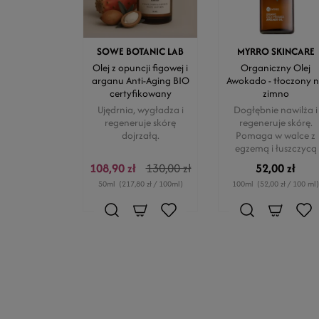
SOWE BOTANIC LAB
MYRRO SKINCARE
Olej z opuncji figowej i
Organiczny Olej
arganu Anti-Aging BIO
Awokado - tłoczony 
certyfikowany
zimno
Ujędrnia, wygładza i
Dogłębnie nawilża i
regeneruje skórę
regeneruje skórę.
dojrzałą.
Pomaga w walce z
egzemą i łuszczycą
108,90 zł
130,00 zł
52,00 zł
50ml
(217,80 zł / 100ml)
100ml
(52,00 zł / 100 ml)