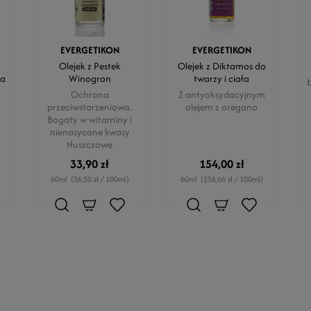
EVERGETIKON
EVERGETIKON
Olejek z Pestek
Olejek z Diktamos do
na
Winogron
twarzy i ciała
Ł
Ochrona
Z antyoksydacyjnym
przeciwstarzeniowa.
olejem z oregano
Bogaty w witaminy i
nienasycone kwasy
tłuszczowe
33,90 zł
154,00 zł
60ml
(56,50 zł / 100ml)
60ml
(256,66 zł / 100ml)