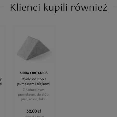
Klienci kupili również
SIRRA ORGANICS
zy
Mydło do stóp z
ci
pumeksem i olejkami
Z naturalnym
pumeksem, do stóp,
pięt, kolan, łokci
32,00 zł
(22,85 zł / 100g)