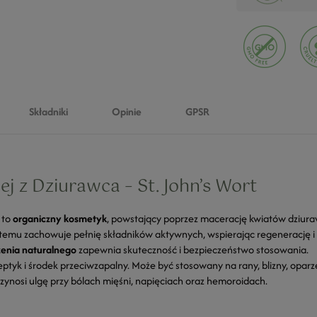
Składniki
Opinie
GPSR
j z Dziurawca – St. John’s Wort
to
organiczny kosmetyk
, powstający poprzez macerację kwiatów dziuraw
i temu zachowuje pełnię składników aktywnych, wspierając regenerację i
enia naturalnego
zapewnia skuteczność i bezpieczeństwo stosowania.
septyk i środek przeciwzapalny. Może być stosowany na rany, blizny, opa
rzynosi ulgę przy bólach mięśni, napięciach oraz hemoroidach.