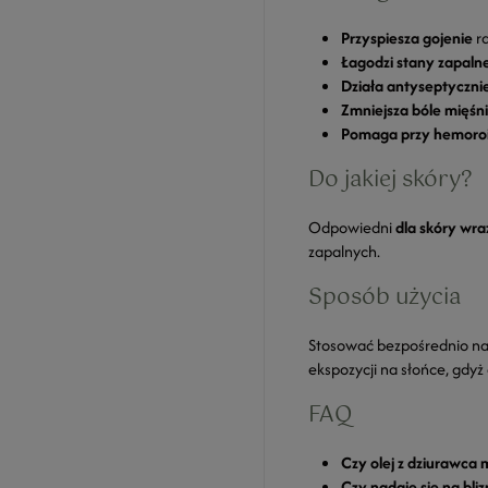
Przyspiesza gojenie
ra
Łagodzi stany zapaln
Działa antyseptyczni
Zmniejsza bóle mięśn
Pomaga przy hemoro
Do jakiej skóry?
Odpowiedni
dla skóry wra
zapalnych.
Sposób użycia
Stosować bezpośrednio na 
ekspozycji na słońce, gdy
FAQ
Czy olej z dziurawca
Czy nadaje się na bliz