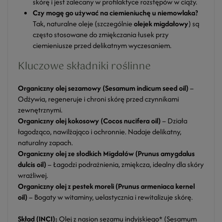
skórę i jest zalecany w profilaktyce rozstępów w ciąży.
Czy mogę go używać na ciemieniuchę u niemowlaka?
Tak, naturalne oleje (szczególnie
olejek migdałowy
) są
często stosowane do zmiękczania łusek przy
ciemieniusze przed delikatnym wyczesaniem.
Kluczowe składniki roślinne
Organiczny olej sezamowy (Sesamum indicum seed oil)
–
Odżywia, regeneruje i chroni skórę przed czynnikami
zewnętrznymi.
Organiczny olej kokosowy (Cocos nucifera oil)
– Działa
łagodząco, nawilżająco i ochronnie. Nadaje delikatny,
naturalny zapach.
Organiczny olej ze słodkich Migdałów (Prunus amygdalus
dulcis oil)
– Łagodzi podrażnienia, zmiękcza, idealny dla skóry
wrażliwej.
Organiczny olej z pestek moreli (Prunus armeniaca kernel
oil)
– Bogaty w witaminy, uelastycznia i rewitalizuje skórę.
Skład (INCI):
Olej z nasion sezamu indyjskiego* (Sesamum