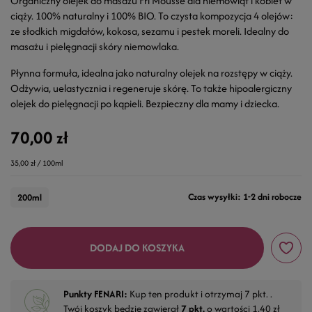
Organiczny olejek do masażu Fri'Mousse dla niemowląt i kobiet w
ciąży. 100% naturalny i 100% BIO. To czysta kompozycja 4 olejów:
ze słodkich migdałów, kokosa, sezamu i pestek moreli. Idealny do
masażu i pielęgnacji skóry niemowlaka.
Płynna formuła, idealna jako naturalny olejek na rozstępy w ciąży.
Odżywia, uelastycznia i regeneruje skórę. To także hipoalergiczny
olejek do pielęgnacji po kąpieli. Bezpieczny dla mamy i dziecka.
70,00 zł
35,00 zł / 100ml
Czas wysyłki: 1-2 dni robocze
200ml
DODAJ DO KOSZYKA
Punkty FENARI:
Kup ten produkt i otrzymaj
7
pkt. .
Twój koszyk będzie zawierał
7
pkt.
o wartości
1,40 zł