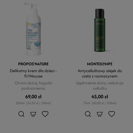
PROPOS'NATURE
MONTOLYMPE
Delikatny krem dla dzieci -
Antycellulitowy olejek do
Fri'Mousse
ciała z rozmarynem
Chroni skórę, łagodzi
Ujędrnienie skóry, redukcja
podrażnienia
cellulitu
69,00 zł
45,00 zł
200ml
(34,50 zł / 100ml)
75ml
(60,00 zł / 100ml)