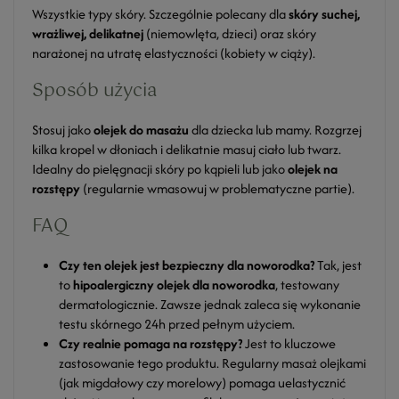
Wszystkie typy skóry. Szczególnie polecany dla
skóry suchej,
wrażliwej, delikatnej
(niemowlęta, dzieci) oraz skóry
narażonej na utratę elastyczności (kobiety w ciąży).
Sposób użycia
Stosuj jako
olejek do masażu
dla dziecka lub mamy. Rozgrzej
kilka kropel w dłoniach i delikatnie masuj ciało lub twarz.
Idealny do pielęgnacji skóry po kąpieli lub jako
olejek na
rozstępy
(regularnie wmasowuj w problematyczne partie).
FAQ
Czy ten olejek jest bezpieczny dla noworodka?
Tak, jest
to
hipoalergiczny olejek dla noworodka
, testowany
dermatologicznie. Zawsze jednak zaleca się wykonanie
testu skórnego 24h przed pełnym użyciem.
Czy realnie pomaga na rozstępy?
Jest to kluczowe
zastosowanie tego produktu. Regularny masaż olejkami
(jak migdałowy czy morelowy) pomaga uelastycznić