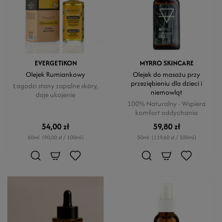
EVERGETIKON
MYRRO SKINCARE
Olejek Rumiankowy
Olejek do masażu przy
przeziębieniu dla dzieci i
Łagodzi stany zapalne skóry,
niemowląt
daje ukojenie
100% Naturalny - Wspiera
komfort oddychania
54,00 zł
59,80 zł
60ml
(90,00 zł / 100ml)
50ml
(119,60 zł / 100ml)