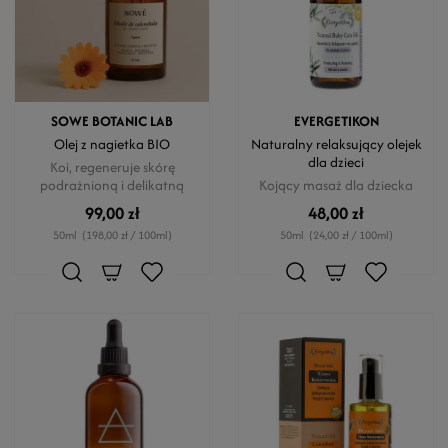
SOWE BOTANIC LAB
EVERGETIKON
Olej z nagietka BIO
Naturalny relaksujący olejek
dla dzieci
Koi, regeneruje skórę
podrażnioną i delikatną
Kojący masaż dla dziecka
99,00 zł
48,00 zł
50ml
(198,00 zł / 100ml)
50ml
(24,00 zł / 100ml)