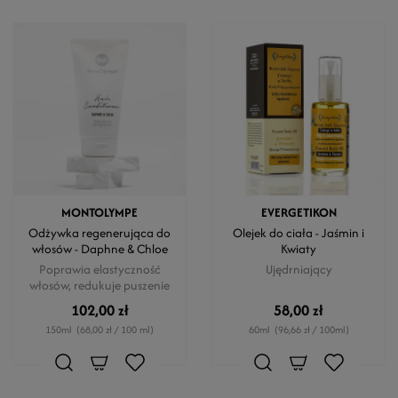
MONTOLYMPE
EVERGETIKON
Odżywka regenerująca do
Olejek do ciała - Jaśmin i
włosów - Daphne & Chloe
Kwiaty
Poprawia elastyczność
Ujędrniający
włosów, redukuje puszenie
102,00 zł
58,00 zł
150ml
(68,00 zł / 100 ml)
60ml
(96,66 zł / 100ml)