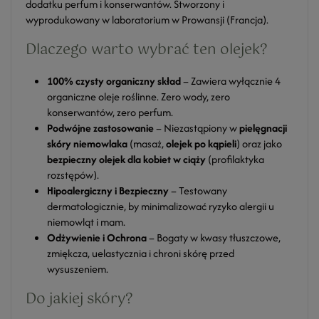
dodatku perfum i konserwantów. Stworzony i
wyprodukowany w laboratorium w Prowansji (Francja).
Dlaczego warto wybrać ten olejek?
100% czysty organiczny skład
– Zawiera wyłącznie 4
organiczne oleje roślinne. Zero wody, zero
konserwantów, zero perfum.
Podwójne zastosowanie
– Niezastąpiony w
pielęgnacji
skóry niemowlaka
(masaż,
olejek po kąpieli
) oraz jako
bezpieczny olejek dla kobiet w ciąży
(profilaktyka
rozstępów).
Hipoalergiczny i Bezpieczny
– Testowany
dermatologicznie, by minimalizować ryzyko alergii u
niemowląt i mam.
Odżywienie i Ochrona
– Bogaty w kwasy tłuszczowe,
zmiękcza, uelastycznia i chroni skórę przed
wysuszeniem.
Do jakiej skóry?