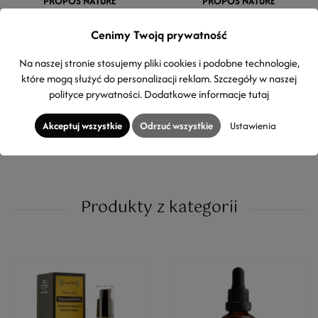
PROPOS'NATURE
PROPOS'NATURE
Delikatny krem dla dzieci -
Żel do mycia dla dzieci -
Fri'Mousse
Fri'Mousse
Cenimy Twoją prywatność
Chroni skórę, łagodzi
Bezzapachowy, bez
podrażnienia
barwników, bez siarczanów i
Na naszej stronie stosujemy pliki cookies i podobne technologie,
bez mydła
które mogą służyć do personalizacji reklam. Szczegóły w naszej
69,00 zł
54,00 zł
polityce prywatności
. Dodatkowe informacje
tutaj
200ml
(34,50 zł / 100ml)
500ml
(10,80 zł / 100ml)
Akceptuj wszystkie
Odrzuć wszystkie
Ustawienia
Produkty z kategorii