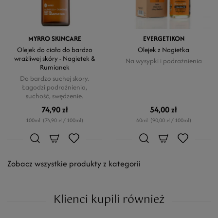
MYRRO SKINCARE
EVERGETIKON
Olejek do ciała do bardzo
Olejek z Nagietka
wrażliwej skóry - Nagietek &
Na wysypki i podrażnienia
Rumianek
Do bardzo suchej skory.
Łagodzi podrażnienia,
suchość, swędzenie.
74,90 zł
54,00 zł
100ml
(74,90 zł / 100ml)
60ml
(90,00 zł / 100ml)
Zobacz wszystkie produkty z kategorii
Klienci kupili również