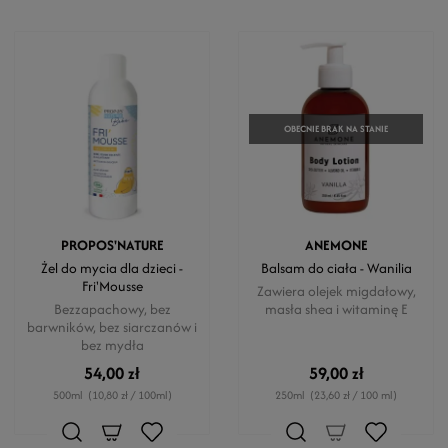
OBECNIE BRAK NA STANIE
PROPOS'NATURE
ANEMONE
Żel do mycia dla dzieci -
Balsam do ciała - Wanilia
Fri'Mousse
Zawiera olejek migdałowy,
Bezzapachowy, bez
masła shea i witaminę E
barwników, bez siarczanów i
bez mydła
54,00 zł
59,00 zł
500ml
(10,80 zł / 100ml)
250ml
(23,60 zł / 100 ml)