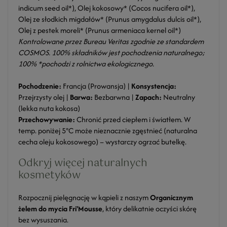
indicum seed oil*), Olej kokosowy* (Cocos nucifera oil*),
Olej ze słodkich migdałów* (Prunus amygdalus dulcis oil*),
Olej z pestek moreli* (Prunus armeniaca kernel oil*)
Kontrolowane przez Bureau Veritas zgodnie ze standardem
COSMOS. 100% składników jest pochodzenia naturalnego;
100% *pochodzi z rolnictwa ekologicznego.
Pochodzenie:
Francja (Prowansja) |
Konsystencja:
Przejrzysty olej |
Barwa:
Bezbarwna |
Zapach:
Neutralny
(lekka nuta kokosa)
Przechowywanie:
Chronić przed ciepłem i światłem. W
temp. poniżej 5°C może nieznacznie zgęstnieć (naturalna
cecha oleju kokosowego) – wystarczy ogrzać butelkę.
Odkryj więcej naturalnych
kosmetyków
Rozpocznij pielęgnację w kąpieli z naszym
Organicznym
żelem do mycia Fri'Mousse
, który delikatnie oczyści skórę
bez wysuszania.