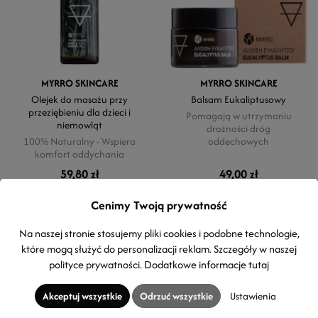
MYRRO SKINCARE
MYRRO SKINCARE
Olejek do masażu przy
Balsam Eukaliptusowy
przeziębieniu dla dzieci i
Pomagają w utrzymaniu
niemowląt
drożności dróg
100% Naturalny - Wspiera
oddechowych
komfort oddychania
59,80 zł
49,00 zł
50ml
(119,60 zł / 100ml)
30ml
(163,33 zł / 100 ml)
Cenimy Twoją prywatność
Na naszej stronie stosujemy pliki cookies i podobne technologie,
które mogą służyć do personalizacji reklam. Szczegóły w naszej
-15%
polityce prywatności
. Dodatkowe informacje
tutaj
Akceptuj wszystkie
Odrzuć wszystkie
Ustawienia