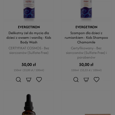
EVERGETIKON
EVERGETIKON
Delikatny żel do mycia dla
Szampon dla dzieci z
dzieci z owsem i wanilią - Kids
rumiankiem - Kids Shampoo
Body Wash
Chamomile
CERTYFIKAT COSMOS - Bez
Certyfikowany - Bez
siarczanów (Sulfate-Free)
siarczanów (Sulfate-Free) i
parabenów
50,00 zł
50,00 zł
150ml
(33,00 zł / 100ml)
150ml
(33,33 zł / 100ml)