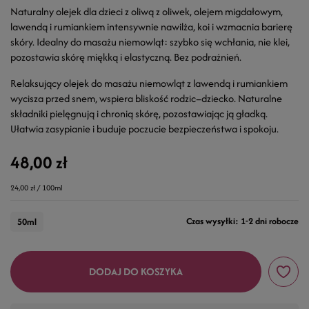
Naturalny olejek dla dzieci z oliwą z oliwek, olejem migdałowym,
lawendą i rumiankiem intensywnie nawilża, koi i wzmacnia barierę
skóry. Idealny do masażu niemowląt: szybko się wchłania, nie klei,
pozostawia skórę miękką i elastyczną. Bez podrażnień.
Relaksujący olejek do masażu niemowląt z lawendą i rumiankiem
wycisza przed snem, wspiera bliskość rodzic–dziecko. Naturalne
składniki pielęgnują i chronią skórę, pozostawiając ją gładką.
Ułatwia zasypianie i buduje poczucie bezpieczeństwa i spokoju.
48,00 zł
24,00 zł / 100ml
Czas wysyłki: 1-2 dni robocze
50ml
DODAJ DO KOSZYKA