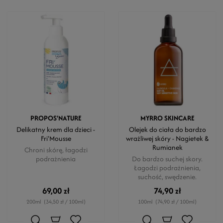
PROPOS'NATURE
MYRRO SKINCARE
Delikatny krem dla dzieci -
Olejek do ciała do bardzo
Fri'Mousse
wrażliwej skóry - Nagietek &
Rumianek
Chroni skórę, łagodzi
podrażnienia
Do bardzo suchej skory.
Łagodzi podrażnienia,
suchość, swędzenie.
69,00 zł
74,90 zł
200ml
(34,50 zł / 100ml)
100ml
(74,90 zł / 100ml)