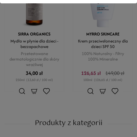
SIRRA ORGANICS
MYRRO SKINCARE
Mydło w płynie dla dzieci -
Krem przeciwsłoneczny dla
bezzapachowe
dzieci SPF 50
Przetestowane
100% Naturalny - Filtry
dermatologicznie dla skóry
100% Mineralne
wrażliwej
34,00 zł
126,65 zł
149,00 zł
250ml
(13,60 zł / 100 ml)
100ml
(126,65 zł / 100 ml)
Produkty z kategorii