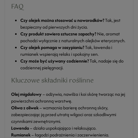
FAQ
Czy olejek można stosować u noworodków?
Tak, jest
bezpieczny od pierwszych dni życia.
Czy produkt zawiera sztuczne zapachy?
Nie, aromat
pochodzi wyłącznie z naturalnych olejków eterycznych.
Czy olejek pomaga w zasypianiu?
Tak, lawenda i
rumianek wspierają relaks i spokojny sen.
Czy może być używany codziennie?
Tak, nadaje się do
codziennej pielęgnacji.
Kluczowe składniki roślinne
Olej migdałowy
– odżywia, nawilża i koi skórę tworząc na jej
powierzchni ochronną warstwę.
Oliwa z oliwek
– wzmacnia barierę ochronną skóry,
zabezpieczając ją przed utratą wilgoci oraz szkodliwymi
czynnikami zewnętrznymi.
Lawenda
– działa uspokajająco i relaksująco.
Rumianek
– łagodzi podrażnienia i zaczerwienienia.