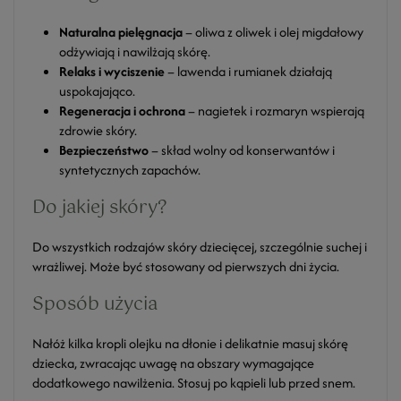
Naturalna pielęgnacja
– oliwa z oliwek i olej migdałowy
odżywiają i nawilżają skórę.
Relaks i wyciszenie
– lawenda i rumianek działają
uspokajająco.
Regeneracja i ochrona
– nagietek i rozmaryn wspierają
zdrowie skóry.
Bezpieczeństwo
– skład wolny od konserwantów i
syntetycznych zapachów.
Do jakiej skóry?
Do wszystkich rodzajów skóry dziecięcej, szczególnie suchej i
wrażliwej. Może być stosowany od pierwszych dni życia.
Sposób użycia
Nałóż kilka kropli olejku na dłonie i delikatnie masuj skórę
dziecka, zwracając uwagę na obszary wymagające
dodatkowego nawilżenia. Stosuj po kąpieli lub przed snem.