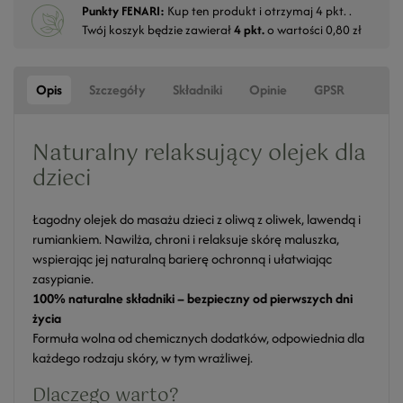
Punkty FENARI:
Kup ten produkt i otrzymaj
4
pkt. .
Twój koszyk będzie zawierał
4
pkt.
o wartości
0,80 zł
Opis
Szczegóły
Składniki
Opinie
GPSR
Naturalny relaksujący olejek dla
dzieci
Łagodny olejek do masażu dzieci z oliwą z oliwek, lawendą i
rumiankiem. Nawilża, chroni i relaksuje skórę maluszka,
wspierając jej naturalną barierę ochronną i ułatwiając
zasypianie.
100% naturalne składniki – bezpieczny od pierwszych dni
życia
Formuła wolna od chemicznych dodatków, odpowiednia dla
każdego rodzaju skóry, w tym wrażliwej.
Dlaczego warto?