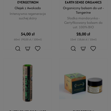
EVERGETIKON
EARTH SENSE ORGANICS
Olejek z Awokado
Organiczny balsam do ust -
Tangerine
Intensywna regeneracja
suchej skóry
Słodka mandarynka -
Certyfikowany balsam do
ust. 100% BIO
54,00 zł
28,00 zł
60ml
(90,00 zł / 100ml)
15ml
(18,66 zł / 10ml)