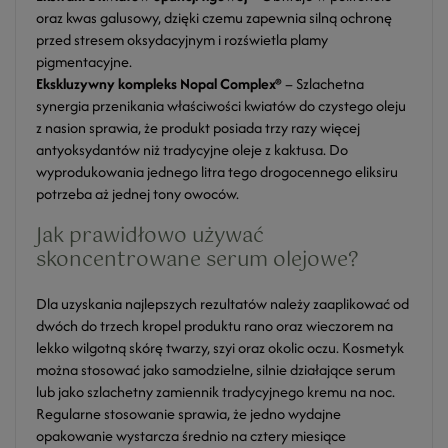
oraz kwas galusowy, dzięki czemu zapewnia silną ochronę
przed stresem oksydacyjnym i rozświetla plamy
pigmentacyjne.
Ekskluzywny kompleks Nopal Complex®
– Szlachetna
synergia przenikania właściwości kwiatów do czystego oleju
z nasion sprawia, że produkt posiada trzy razy więcej
antyoksydantów niż tradycyjne oleje z kaktusa. Do
wyprodukowania jednego litra tego drogocennego eliksiru
potrzeba aż jednej tony owoców.
Jak prawidłowo używać
skoncentrowane serum olejowe?
Dla uzyskania najlepszych rezultatów należy zaaplikować od
dwóch do trzech kropel produktu rano oraz wieczorem na
lekko wilgotną skórę twarzy, szyi oraz okolic oczu. Kosmetyk
można stosować jako samodzielne, silnie działające serum
lub jako szlachetny zamiennik tradycyjnego kremu na noc.
Regularne stosowanie sprawia, że jedno wydajne
opakowanie wystarcza średnio na cztery miesiące