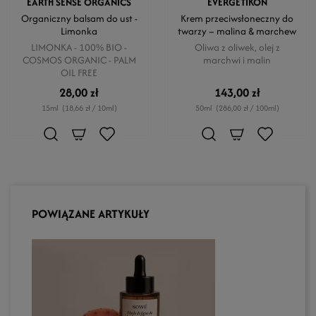
EARTH SENSE ORGANICS
EVERGETIKON
Organiczny balsam do ust -
Krem przeciwsłoneczny do
Limonka
twarzy – malina & marchew
LIMONKA - 100% BIO -
Oliwa z oliwek, olej z
COSMOS ORGANIC - PALM
marchwi i malin
OIL FREE
28,00 zł
143,00 zł
15ml
(18,66 zł / 10ml)
50ml
(286,00 zł / 100ml)
POWIĄZANE ARTYKUŁY