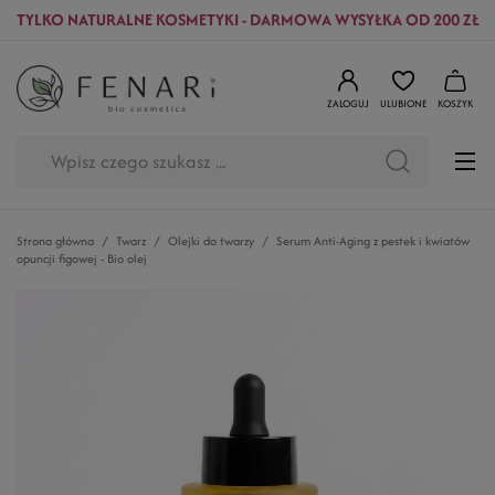
TYLKO NATURALNE KOSMETYKI - DARMOWA WYSYŁKA OD 200 ZŁ
ZALOGUJ
ULUBIONE
KOSZYK
Strona główna
Twarz
Olejki do twarzy
Serum Anti-Aging z pestek i kwiatów
opuncji figowej - Bio olej