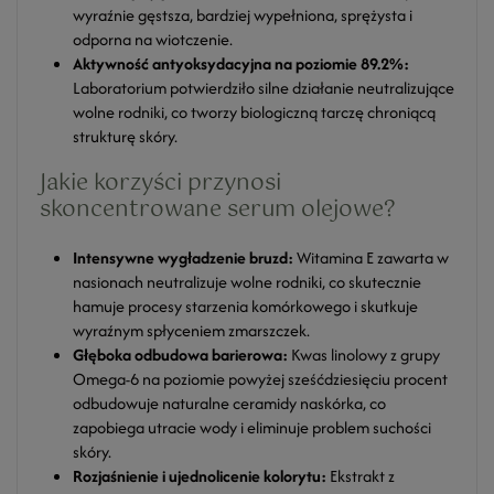
wyraźnie gęstsza, bardziej wypełniona, sprężysta i
odporna na wiotczenie.
Aktywność antyoksydacyjna na poziomie 89.2%:
Laboratorium potwierdziło silne działanie neutralizujące
wolne rodniki, co tworzy biologiczną tarczę chroniącą
strukturę skóry.
Jakie korzyści przynosi
skoncentrowane serum olejowe?
Intensywne wygładzenie bruzd:
Witamina E zawarta w
nasionach neutralizuje wolne rodniki, co skutecznie
hamuje procesy starzenia komórkowego i skutkuje
wyraźnym spłyceniem zmarszczek.
Głęboka odbudowa barierowa:
Kwas linolowy z grupy
Omega-6 na poziomie powyżej sześćdziesięciu procent
odbudowuje naturalne ceramidy naskórka, co
zapobiega utracie wody i eliminuje problem suchości
skóry.
Rozjaśnienie i ujednolicenie kolorytu:
Ekstrakt z