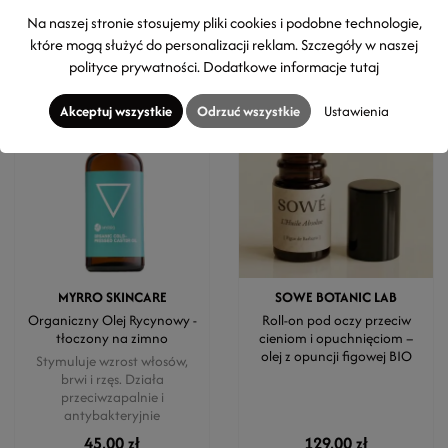
50ml
(199,80 zł / 100 ml)
50ml
(156,00 zł / 100ml)
Na naszej stronie stosujemy pliki cookies i podobne technologie,
które mogą służyć do personalizacji reklam. Szczegóły w naszej
polityce prywatności
. Dodatkowe informacje
tutaj
Akceptuj wszystkie
Odrzuć wszystkie
Ustawienia
MYRRO SKINCARE
SOWE BOTANIC LAB
Organiczny Olej Rycynowy -
Roll-on pod oczy przeciw
tłoczony na zimno
cieniom i opuchnięciom –
olej z opuncji figowej BIO
Stymuluje wzrost włosów,
brwi i rzęs. Działa
przeciwzapalnie i
antybakteryjnie
45,00 zł
129,00 zł