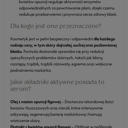
kwiatów opuncji reguluje aktywność enzymów
odpowiedzialnych za powstawanie plam, dzięki czemu
redukuje przebarwienia i przywraca cerze zdrowy blask.
Dla kogo jest ono przeznaczone?
Kosmetyk jest w pełni bezpieczny i odpowiedni
dla każdego
rodzaju cery, w tym skóry dojrzałej, suchej oraz pozbawionej
blasku.
Formuła doskonale sprawdza się przy redukcji
specyficznych problemów skórnych, takich jak blizny,
rozstępy, trądzik, trądzik różowaty, egzema oraz widoczne
podrażnienia naskórka.
Jakie składniki aktywne posiada to
serum?
Olej z nasion opuncji figowej
– Dostarcza rekordowej ilości
kwasów tłuszczowych oraz steroli, które intensywnie
odżywiają, regenerują barierę naskórkową i hamują
wiotczenie skóry.
Ekstrakt z kwiatów opuncji figowej
– Obfituje w polifenole