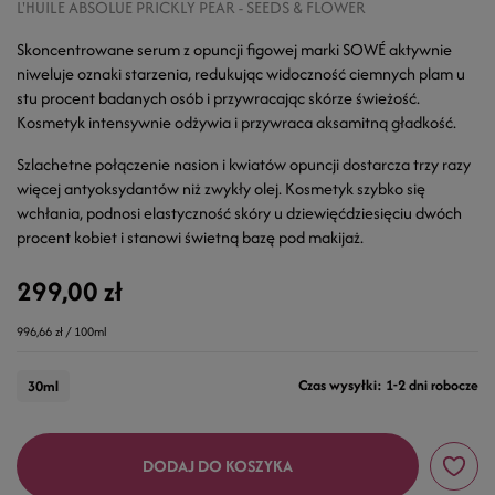
L'HUILE ABSOLUE PRICKLY PEAR - SEEDS & FLOWER
Skoncentrowane serum z opuncji figowej marki SOWÉ aktywnie
niweluje oznaki starzenia, redukując widoczność ciemnych plam u
stu procent badanych osób i przywracając skórze świeżość.
Kosmetyk intensywnie odżywia i przywraca aksamitną gładkość.
Szlachetne połączenie nasion i kwiatów opuncji dostarcza trzy razy
więcej antyoksydantów niż zwykły olej. Kosmetyk szybko się
wchłania, podnosi elastyczność skóry u dziewięćdziesięciu dwóch
procent kobiet i stanowi świetną bazę pod makijaż.
299,00 zł
996,66 zł / 100ml
Czas wysyłki: 1-2 dni robocze
30ml
DODAJ DO KOSZYKA