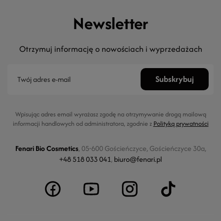
Newsletter
Otrzymuj informację o nowościach i wyprzedażach
Wpisując adres email wyrażasz zgodę na otrzymywanie drogą mailową
informacji handlowych od administratora, zgodnie z
Polityką prywatności
Fenari Bio Cosmetics
, 05-600 Gościeńczyce, Gościeńczyce 30a,
+48 518 033 041
,
biuro@fenari.pl