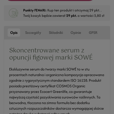
Punkty FENARI:
Kup ten produkt i otrzymaj
29
pkt. .
Twój koszyk będzie zawierał
29
pkt.
o wartości
5,80 zł
Opis
Szczegóły
Składniki
Opinie
GPSR
Skoncentrowane serum z
opuncji figowej marki SOWÉ
Ekskluzywne serum do twarzy marki SOWÉ to w stu
procentach naturalna i organiczna kompozycja opracowana
zgodnie z rygorystycznym standardem ISO 16128. Produkt
posiada prestiżowy certyfikat COSMOS Organic
przyznawany przez Ecocert Greenlife, co gwarantuje
najwyższą czystość pozyskiwania surowców roślinnych. Ta
bezwodna, tłoczona na zimno formuła bez dodatku
sztucznych rozpuszczalników dostarcza wymagającej skórze
potężną dawkę substancji odżywczych.