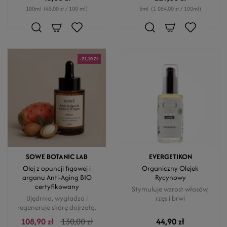
100ml
(45,00 zł / 100 ml)
5ml
(1 054,00 zł / 100ml)
-21,10 ZŁ
SOWE BOTANIC LAB
EVERGETIKON
Olej z opuncji figowej i
Organiczny Olejek
arganu Anti-Aging BIO
Rycynowy
certyfikowany
Stymuluje wzrost włosów,
Ujędrnia, wygładza i
rzęs i brwi
regeneruje skórę dojrzałą.
108,90 zł
130,00 zł
44,90 zł