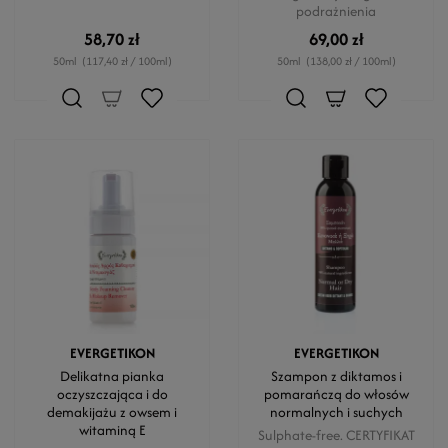
podrażnienia
58,70 zł
69,00 zł
50ml
(117,40 zł / 100ml)
50ml
(138,00 zł / 100ml)
EVERGETIKON
EVERGETIKON
Delikatna pianka
Szampon z diktamos i
oczyszczająca i do
pomarańczą do włosów
demakijażu z owsem i
normalnych i suchych
witaminą E
Sulphate-free. CERTYFIKAT