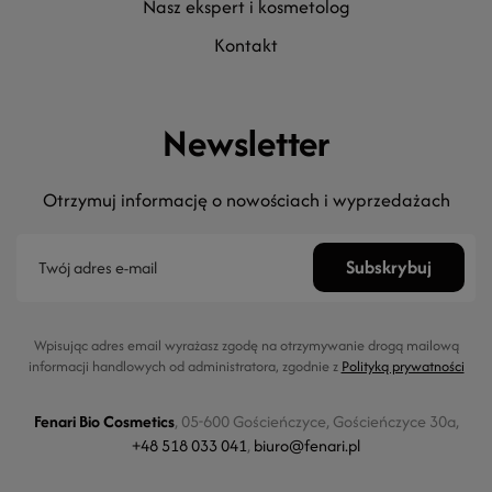
nasz ekspert i kosmetolog
kontakt
Newsletter
Otrzymuj informację o nowościach i wyprzedażach
Wpisując adres email wyrażasz zgodę na otrzymywanie drogą mailową
informacji handlowych od administratora, zgodnie z
Polityką prywatności
Fenari Bio Cosmetics
, 05-600 Gościeńczyce, Gościeńczyce 30a,
+48 518 033 041
,
biuro@fenari.pl