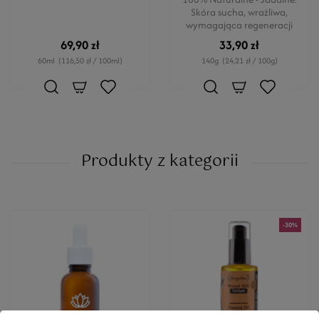
Skóra sucha, wrażliwa,
wymagająca regeneracji
69,90 zł
33,90 zł
60ml
(116,50 zł / 100ml)
140g
(24,21 zł / 100g)
Produkty z kategorii
-30%