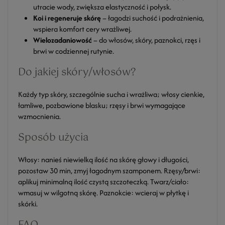
utracie wody, zwiększa elastyczność i połysk.
Koi i regeneruje skórę
– łagodzi suchość i podrażnienia,
wspiera komfort cery wrażliwej.
Wielozadaniowość
– do włosów, skóry, paznokci, rzęs i
brwi w codziennej rutynie.
Do jakiej skóry/włosów?
Każdy typ skóry, szczególnie sucha i wrażliwa; włosy cienkie,
łamliwe, pozbawione blasku; rzęsy i brwi wymagające
wzmocnienia.
Sposób użycia
Włosy: nanieś niewielką ilość na skórę głowy i długości,
pozostaw 30 min, zmyj łagodnym szamponem. Rzęsy/brwi:
aplikuj minimalną ilość czystą szczoteczką. Twarz/ciało:
wmasuj w wilgotną skórę. Paznokcie: wcieraj w płytkę i
skórki.