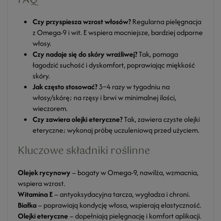
FAQ
Czy przyspiesza wzrost włosów?
Regularna pielęgnacja
z Omega-9 i wit. E wspiera mocniejsze, bardziej odporne
włosy.
Czy nadaje się do skóry wrażliwej?
Tak, pomaga
łagodzić suchość i dyskomfort, poprawiając miękkość
skóry.
Jak często stosować?
3–4 razy w tygodniu na
włosy/skórę; na rzęsy i brwi w minimalnej ilości,
wieczorem.
Czy zawiera olejki eteryczne?
Tak, zawiera czyste olejki
eteryczne; wykonaj próbę uczuleniową przed użyciem.
Kluczowe składniki roślinne
Olejek rycynowy
– bogaty w Omega-9, nawilża, wzmacnia,
wspiera wzrost.
Witamina E
– antyoksydacyjna tarcza, wygładza i chroni.
Białka
– poprawiają kondycję włosa, wspierają elastyczność.
Olejki eteryczne
– dopełniają pielęgnację i komfort aplikacji.