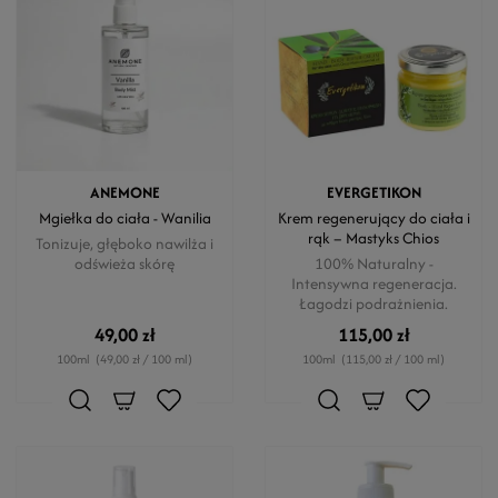
ANEMONE
EVERGETIKON
Mgiełka do ciała - Wanilia
Krem regenerujący do ciała i
rąk – Mastyks Chios
Tonizuje, głęboko nawilża i
odświeża skórę
100% Naturalny -
Intensywna regeneracja.
Łagodzi podrażnienia.
49,00 zł
115,00 zł
100ml
(49,00 zł / 100 ml)
100ml
(115,00 zł / 100 ml)