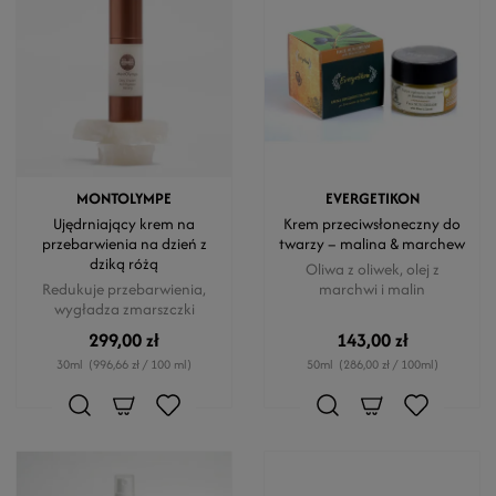
MONTOLYMPE
EVERGETIKON
Ujędrniający krem na
Krem przeciwsłoneczny do
przebarwienia na dzień z
twarzy – malina & marchew
dziką różą
Oliwa z oliwek, olej z
Redukuje przebarwienia,
marchwi i malin
wygładza zmarszczki
299,00 zł
143,00 zł
30ml
(996,66 zł / 100 ml)
50ml
(286,00 zł / 100ml)