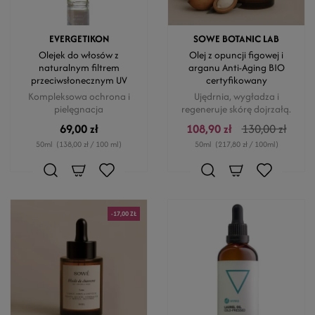
EVERGETIKON
SOWE BOTANIC LAB
Olejek do włosów z
Olej z opuncji figowej i
naturalnym filtrem
arganu Anti-Aging BIO
przeciwsłonecznym UV
certyfikowany
Kompleksowa ochrona i
Ujędrnia, wygładza i
pielęgnacja
regeneruje skórę dojrzałą.
69,00 zł
108,90 zł
130,00 zł
50ml
(138,00 zł / 100 ml)
50ml
(217,80 zł / 100ml)
-17,00 ZŁ