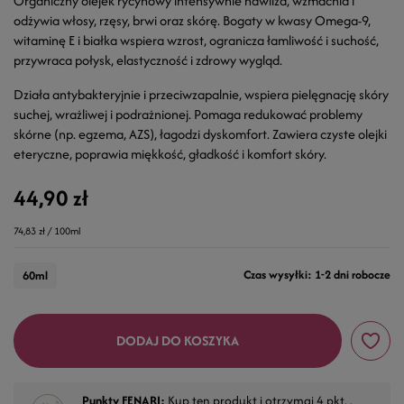
Organiczny olejek rycynowy intensywnie nawilża, wzmacnia i
odżywia włosy, rzęsy, brwi oraz skórę. Bogaty w kwasy Omega-9,
witaminę E i białka wspiera wzrost, ogranicza łamliwość i suchość,
przywraca połysk, elastyczność i zdrowy wygląd.
Działa antybakteryjnie i przeciwzapalnie, wspiera pielęgnację skóry
suchej, wrażliwej i podrażnionej. Pomaga redukować problemy
skórne (np. egzema, AZS), łagodzi dyskomfort. Zawiera czyste olejki
eteryczne, poprawia miękkość, gładkość i komfort skóry.
44,90 zł
74,83 zł / 100ml
Czas wysyłki: 1-2 dni robocze
60ml
DODAJ DO KOSZYKA
Punkty FENARI:
Kup ten produkt i otrzymaj
4
pkt. .