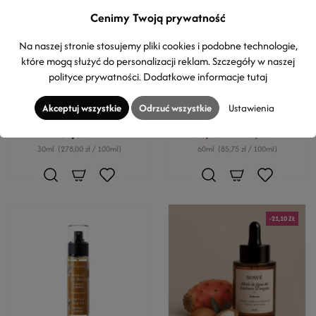
Cenimy Twoją prywatność
MYRRO SKINCARE
EVERGETIKON
Na naszej stronie stosujemy pliki cookies i podobne technologie,
Ajurwedyjski olejek
Olejek Jojoba
które mogą służyć do personalizacji reklam. Szczegóły w naszej
Shirodhara do masażu
Wszechstronna pielęgnacja
polityce prywatności
. Dodatkowe informacje
tutaj
głowy
skóry, włosów i paznokci
Relaksuje, łagodzi stres,
Akceptuj wszystkie
Odrzuć wszystkie
Ustawienia
odżywia skórę głowy.
84,00 zł
51,45 zł
73,50 zł
30ml
(278,00 zł / 100ml)
60ml
(85,75 zł / 100ml)
-21,10 ZŁ