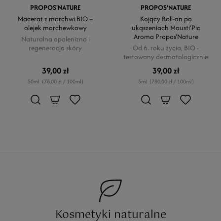
PROPOS'NATURE
PROPOS'NATURE
Macerat z marchwi BIO –
Kojący Roll-on po
olejek marchewkowy
ukąszeniach Mousti'Pic
Aroma Propos'Nature
Naturalna opalenizna i
regeneracja skóry
Od 6. roku życia, BIO -
testowany dermatologicznie
39,00 zł
39,00 zł
50ml
(78,00 zł / 100ml)
5ml
(780,00 zł / 100ml)
Kosmetyki naturalne