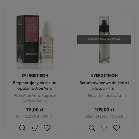
OBECNIE BRAK NA STANIE
EVERGETIKON
EVERGETIKON
Regenerujący olejek po
Serum owocowe do ciała i
opalaniu Aloe Vera
włosów - Fruit
98% Aloe Vera, łagodzi
Nawilża i odżywia
podrażnienia
75,00 zł
109,00 zł
60ml
(125,00 zł / 100 ml)
50ml
(218,00 zł / 100 ml)