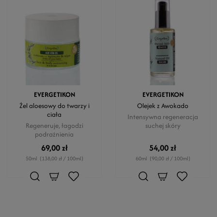
EVERGETIKON
EVERGETIKON
Żel aloesowy do twarzy i
Olejek z Awokado
ciała
Intensywna regeneracja
Regeneruje, łagodzi
suchej skóry
podrażnienia
69,00 zł
54,00 zł
50ml
(138,00 zł / 100ml)
60ml
(90,00 zł / 100ml)