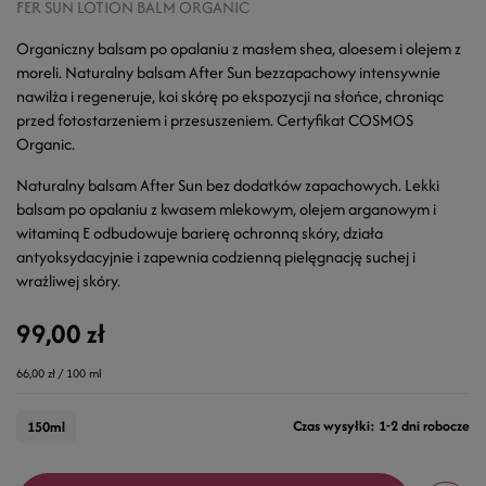
FER SUN LOTION BALM ORGANIC
Organiczny balsam po opalaniu z masłem shea, aloesem i olejem z
moreli. Naturalny balsam After Sun bezzapachowy intensywnie
nawilża i regeneruje, koi skórę po ekspozycji na słońce, chroniąc
przed fotostarzeniem i przesuszeniem. Certyfikat COSMOS
Organic.
Naturalny balsam After Sun bez dodatków zapachowych. Lekki
balsam po opalaniu z kwasem mlekowym, olejem arganowym i
witaminą E odbudowuje barierę ochronną skóry, działa
antyoksydacyjnie i zapewnia codzienną pielęgnację suchej i
wrażliwej skóry.
99,00 zł
66,00 zł / 100 ml
Czas wysyłki: 1-2 dni robocze
150ml