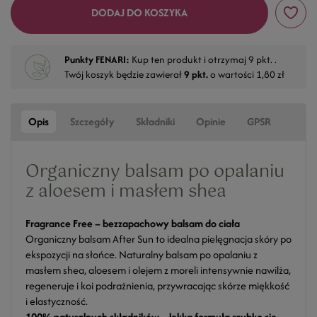
DODAJ DO KOSZYKA
Punkty FENARI:
Kup ten produkt i otrzymaj
9
pkt. .
Twój koszyk będzie zawierał
9
pkt.
o wartości
1,80 zł
Opis
Szczegóły
Składniki
Opinie
GPSR
Organiczny balsam po opalaniu
z aloesem i masłem shea
Fragrance Free – bezzapachowy balsam do ciała
Organiczny balsam After Sun to idealna pielęgnacja skóry po
ekspozycji na słońce. Naturalny balsam po opalaniu z
masłem shea, aloesem i olejem z moreli intensywnie nawilża,
regeneruje i koi podrażnienia, przywracając skórze miękkość
i elastyczność.
100% naturalnych składników – lekka formuła szybko się