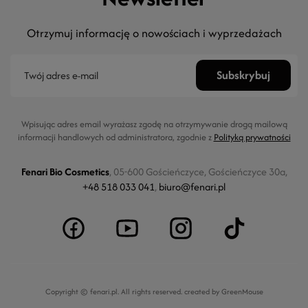
Otrzymuj informację o nowościach i wyprzedażach
Wpisując adres email wyrażasz zgodę na otrzymywanie drogą mailową
informacji handlowych od administratora, zgodnie z
Polityką prywatności
Fenari Bio Cosmetics
, 05-600 Gościeńczyce, Gościeńczyce 30a,
+48 518 033 041
,
biuro@fenari.pl
Copyright © fenari.pl. All rights reserved.
created by GreenMouse