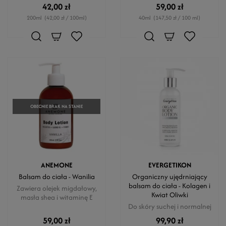
42,00 zł
59,00 zł
200ml
(42,00 zł / 100ml)
40ml
(147,50 zł / 100 ml)
OBECNIE BRAK NA STANIE
ANEMONE
EVERGETIKON
Balsam do ciała - Wanilia
Organiczny ujędrniający
balsam do ciała - Kolagen i
Zawiera olejek migdałowy,
Kwiat Oliwki
masła shea i witaminę E
Do skóry suchej i normalnej
59,00 zł
99,90 zł