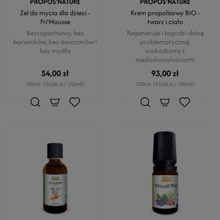
PROPOS'NATURE
PROPOS'NATURE
Żel do mycia dla dzieci -
Krem propolisowy BIO -
Fri'Mousse
twarz i ciało
Bezzapachowy, bez
Regeneruje i łagodzi skórę
barwników, bez siarczanów i
problematyczną,
bez mydła
uszkodzoną z
niedoskonałościami
54,00 zł
93,00 zł
500ml
(10,80 zł / 100ml)
100ml
(93,00 zł / 100ml)