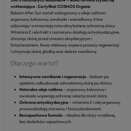
wchłaniająca - Certyfikat COSMOS Organic
Balsam After Sun został wzbogacony o oleje roślinne:
arganowy, kokosowy, awokado i wiesiołkowy, które
odżywiają i wzmacniają naturalną barierę ochronną skóry.
Witamina E i ekstrakt z rozmarynu działają antyoksydacyjnie,
chroniąc skórę przed stresem oksydacyjnym i
fotostarzeniem. Kwas mlekowy wspiera procesy regeneracji
i utrzymuje skórę gładką oraz dobrze nawilżoną.
Dlaczego warto?
Intensywne nawilżenie i regeneracja
– balsam po
opalaniu odbudowuje odwodnioną skórę po słońcu.
Naturalne oleje roślinne
– arganowy, kokosowy i
awokado wspierają ochronę i elastyczność skóry.
Ochrona antyoksydacyjna
– witamina E i olej arganowy
przeciwdziałają starzeniu i fotouszkodzeniom.
Bezzapachowa formuła
– idealna dla skóry wrażliwej,
bez dodatków zapachowych.