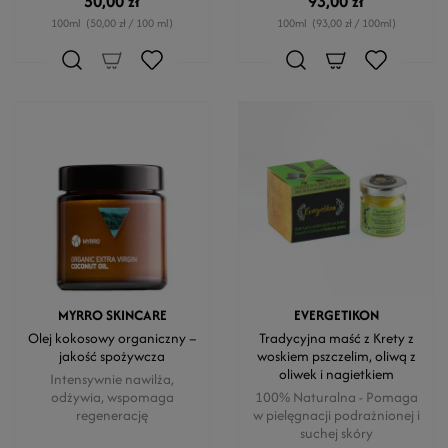
50,00 zł
93,00 zł
100ml
(50,00 zł / 100 ml)
100ml
(93,00 zł / 100ml)
MYRRO SKINCARE
EVERGETIKON
Olej kokosowy organiczny –
Tradycyjna maść z Krety z
jakość spożywcza
woskiem pszczelim, oliwą z
oliwek i nagietkiem
Intensywnie nawilża,
odżywia, wspomaga
100% Naturalna - Pomaga
regenerację
w pielęgnacji podrażnionej i
suchej skóry