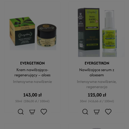
EVERGETIKON
EVERGETIKON
Krem nawilżająco-
Nawilżające serum z
regenerujący – aloes
aloesem
Intensywne nawilżenie
Intensywne nawilżenie,
regeneracja
143,00 zł
125,00 zł
50ml
(286,00 zł / 100ml)
30ml
(416,66 zł / 100ml)