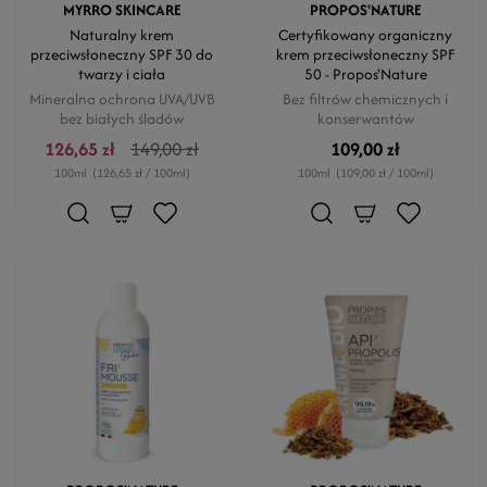
MYRRO SKINCARE
PROPOS'NATURE
Naturalny krem
Certyfikowany organiczny
przeciwsłoneczny SPF 30 do
krem ​​przeciwsłoneczny SPF
twarzy i ciała
50 - Propos'Nature
Mineralna ochrona UVA/UVB
Bez filtrów chemicznych i
bez białych śladów
konserwantów
126,65 zł
149,00 zł
109,00 zł
100ml
(126,65 zł / 100ml)
100ml
(109,00 zł / 100ml)