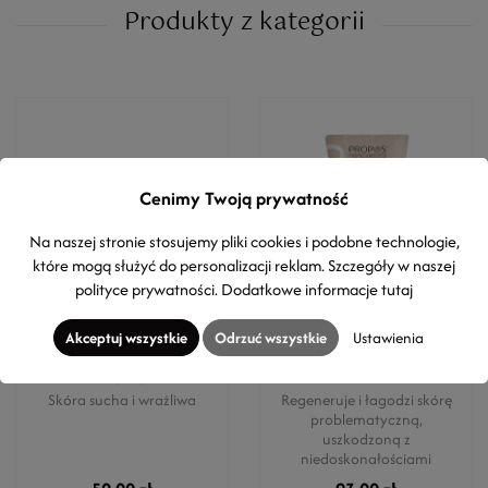
Produkty z kategorii
Cenimy Twoją prywatność
OBECNIE BRAK NA STANIE
Na naszej stronie stosujemy pliki cookies i podobne technologie,
które mogą służyć do personalizacji reklam. Szczegóły w naszej
polityce prywatności
. Dodatkowe informacje
tutaj
MYRRO SKINCARE
PROPOS'NATURE
Akceptuj wszystkie
Odrzuć wszystkie
Ustawienia
Masło kakaowe organiczne -
Krem propolisowy BIO -
Jakość spożywcza
twarz i ciało
Skóra sucha i wrażliwa
Regeneruje i łagodzi skórę
problematyczną,
uszkodzoną z
niedoskonałościami