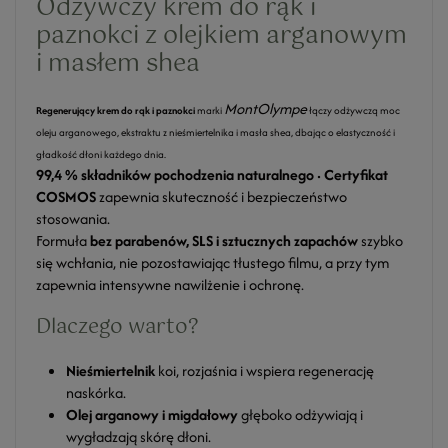
Odżywczy krem do rąk i
paznokci z olejkiem arganowym
i masłem shea
MontOlympe
Regenerujący krem do rąk i paznokci
marki
łączy odżywczą moc
oleju arganowego, ekstraktu z nieśmiertelnika i masła shea, dbając o elastyczność i
gładkość dłoni każdego dnia.
99,4 % składników pochodzenia naturalnego · Certyfikat
COSMOS
zapewnia skuteczność i bezpieczeństwo
stosowania.
Formuła
bez parabenów, SLS i sztucznych zapachów
szybko
się wchłania, nie pozostawiając tłustego filmu, a przy tym
zapewnia intensywne nawilżenie i ochronę.
Dlaczego warto?
Nieśmiertelnik
koi, rozjaśnia i wspiera regenerację
naskórka.
Olej arganowy i migdałowy
głęboko odżywiają i
wygładzają skórę dłoni.