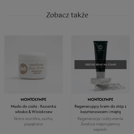
Zobacz także
OBECNIE BRAK NA STANIE
MONTOLYMPE
MONTOLYMPE
Masło do ciała - Kocanka
Regenerujący krem do stóp z
włoska & Wiciokrzew
kasztanowcem i miętą
Skóra szorstka, sucha,
Regeneracja i odżywienie.
popękana
Zwalcza nieprzyjemny
zapach.