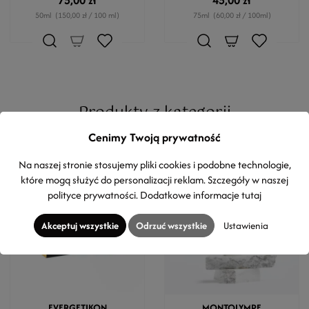
75,00 zł
45,00 zł
50ml
(150,00 zł / 100 ml)
75ml
(60,00 zł / 100ml)
Produkty z kategorii
Cenimy Twoją prywatność
Na naszej stronie stosujemy pliki cookies i podobne technologie,
które mogą służyć do personalizacji reklam. Szczegóły w naszej
polityce prywatności
. Dodatkowe informacje
tutaj
Akceptuj wszystkie
Odrzuć wszystkie
Ustawienia
OBECNIE BRAK NA STANIE
EVERGETIKON
MONTOLYMPE