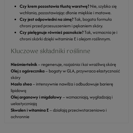
Czy krem pozostawia tłustą warstwę?
Nie, szybko się
wchłania, pozostawiając dłonie miękkie i matowe.
Czy jest odpowiedni na zimę?
Tak, bogata formuła
chroni przed przesuszeniem i pękaniem skóry.
Czy pielęgnuje również paznokcie?
Tak, wzmacnia je i
chroni skórki dzięki witaminie E i olejom roślinnym.
Kluczowe składniki roślinne
Nieśmiertelnik
– regeneruje, rozjaśnia i koi wrażliwą skórę
Olej z ogórecznika
– bogaty w GLA, przywraca elastyczność
skóry
Masło shea
– intensywnie nawilża i odbudowuje barierę
lipidową
Olej arganowy i migdałowy
– wzmacniają, wygładzają i
uelastyczniają
Skwalen i witamina E
– działają przeciwstarzeniowo i
ochronnie