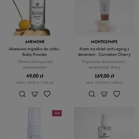
ANEMONE
MONTOLYMPE
Aloesowa mgiełka do ciała -
Krem na dzień anti-aging z
Baby Powder
dereniem - Cornelian Cherry
Chroni skórę przed
Poprawia elastyczność i
wysuszeniem
sprężystość skóry
49,00 zł
169,00 zł
100ml
(49,00 zł / 100 ml)
40ml
(422,50 zł / 100ml)
-15%