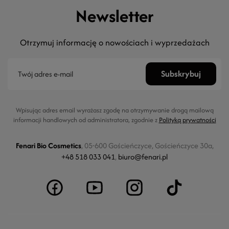
Newsletter
Otrzymuj informację o nowościach i wyprzedażach
Wpisując adres email wyrażasz zgodę na otrzymywanie drogą mailową
informacji handlowych od administratora, zgodnie z
Polityką prywatności
Fenari Bio Cosmetics
, 05-600 Gościeńczyce, Gościeńczyce 30a,
+48 518 033 041
,
biuro@fenari.pl