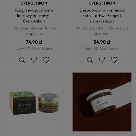
EVERGETIKON
EVERGETIKON
Rozgrzewający krem
Dezodorant w kremie do
laurowy na stawy -
stóp – odświeżający i
Evergetikon
zmiękczający
Redukcja dyskomfortu i
Do skóry suchej i skłonnej do
napięcia
pękania
74,90 zł
54,90 zł
100ml
(74,90 zł / 100ml)
40ml
(137,25 zł / 100 ml)