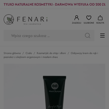
TYLKO NATURALNE KOSMETYKI - DARMOWA WYSYŁKA OD 200 ZŁ
ZALOGUJ
ULUBIONE
KOSZYK
Strona główna
Ciało
Kosmetyki do stóp i dłoni
Odżywczy krem do rąk i
paznokci z olejkiem arganowym i masłem shea