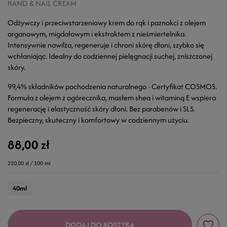
HAND & NAIL CREAM
Odżywczy i przeciwstarzeniowy krem do rąk i paznokci z olejem
arganowym, migdałowym i ekstraktem z nieśmiertelnika.
Intensywnie nawilża, regeneruje i chroni skórę dłoni, szybko się
wchłaniając. Idealny do codziennej pielęgnacji suchej, zniszczonej
skóry.
99,4% składników pochodzenia naturalnego · Certyfikat COSMOS.
Formuła z olejem z ogórecznika, masłem shea i witaminą E wspiera
regenerację i elastyczność skóry dłoni. Bez parabenów i SLS.
Bezpieczny, skuteczny i komfortowy w codziennym użyciu.
88,00 zł
220,00 zł / 100 ml
40ml
DODAJ DO KOSZYKA