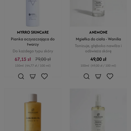
MYRRO SKINCARE
ANEMONE
Pianka oczyszczająca do
Mgiełka do ciała - Wanilia
twarzy
Tonizuje, głęboko nawilża i
Do każdego typu skóry
odświeża skórę
67,15 zł
79,00 zł
49,00 zł
150ml
(44,77 zł / 100 ml)
100ml
(49,00 zł / 100 ml)