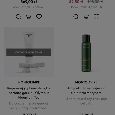
369,00 zł
52,50 zł
105,00 zł
60ml
(615,00 zł / 100 ml)
150ml
(35,00 zł / 100 ml)
OBECNIE BRAK NA STANIE
MONTOLYMPE
MONTOLYMPE
Regenerujący krem do rąk z
Antycellulitowy olejek do
herbatą górską - Olympus
ciała z rozmarynem
Mountain Tea
Ujędrnienie skóry, redukcja
Do codziennej pielęgnacji
cellulitu
skóry suchej i zniszczonej.