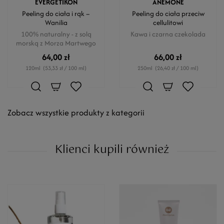
EVERGETIKON
ANEMONE
Peeling do ciała i rąk –
Peeling do ciała przeciw
Wanilia
cellulitowi
100% naturalny - z solą
Kawa i czarna czekolada
morską z Morza Martwego
64,00 zł
66,00 zł
120ml
(53,33 zł / 100 ml)
250ml
(26,40 zł / 100 ml)
Zobacz wszystkie produkty z kategorii
Klienci kupili również