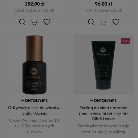
152,00 zł
96,00 zł
150ml
(101,33 zł / 100 ml)
40ml
(240,00 zł / 100 ml)
-50%
MONTOLYMPE
MONTOLYMPE
Odżywczy olejek do włosów i
Peeling do ciała z masłem
ciała - Gaea's
shea i olejkami roślinnymi -
Oils & Leaves
Olejek Wellness - to moc 18-
tu 100% naturalnych
Detoksykacja i rewitalizacja
olejków.
również skóry wrażliwej