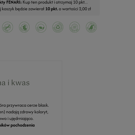
kty FENARI:
Kup ten produkt i otrzymaj
10
pkt. .
j koszyk będzie zawierał
10
pkt.
o wartości
2,00 zł
na i kwas
óra przywraca cerze blask.
n) nadają zdrowy koloryt,
wo i ujędrniająco.
ników pochodzenia