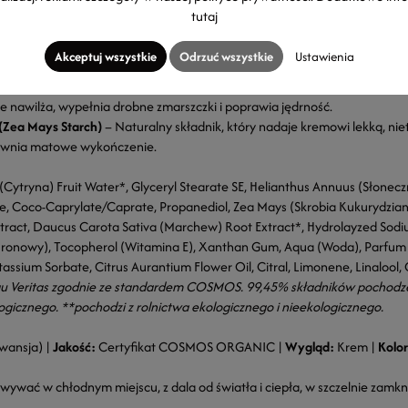
trus Limon Fruit Water)
– Stanowi wodną bazę kremu. Bogaty w witaminę C
tutaj
 skóry, dodając jej świetlistości.
rellana) i Macerat z Marchwi BIO (Daucus Carota)
– Ultra-bogate źródła 
Akceptuj wszystkie
Odrzuć wszystkie
Ustawienia
y koloryt i działają silnie antyoksydacyjnie.
ronowy (Hydrolayzed Sodium Hyaluronate)
– Kwas hialuronowy o niskiej
e nawilża, wypełnia drobne zmarszczki i poprawia jędrność.
(Zea Mays Starch)
– Naturalny składnik, który nadaje kremowi lekką, nie
pewnia matowe wykończenie.
(Cytryna) Fruit Water*, Glyceryl Stearate SE, Helianthus Annuus (Słonecz
de, Coco-Caprylate/Caprate, Propanediol, Zea Mays (Skrobia Kukurydzian
tract, Daucus Carota Sativa (Marchew) Root Extract*, Hydrolayzed Sod
ronowy), Tocopherol (Witamina E), Xanthan Gum, Aqua (Woda), Parfum (
assium Sorbate, Citrus Aurantium Flower Oil, Citral, Limonene, Linalool
u Veritas zgodnie ze standardem COSMOS. 99,45% składników pochodz
ogicznego. **pochodzi z rolnictwa ekologicznego i nieekologicznego.
wansja) |
Jakość:
Certyfikat COSMOS ORGANIC |
Wygląd:
Krem |
Kolor
ywać w chłodnym miejscu, z dala od światła i ciepła, w szczelnie zam