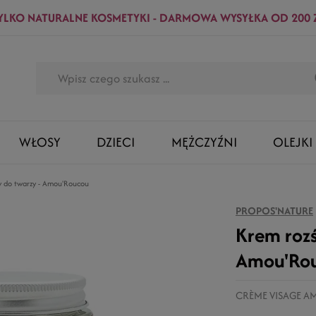
YLKO NATURALNE KOSMETYKI - DARMOWA WYSYŁKA OD 200 
WŁOSY
DZIECI
MĘŻCZYŹNI
OLEJKI
y do twarzy - Amou'Roucou
PROPOS'NATURE
Krem rozś
Amou'Ro
CRÈME VISAGE 