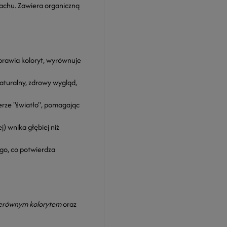
achu. Zawiera organiczną
prawia koloryt, wyrównuje
aturalny, zdrowy wygląd,
erze "światło", pomagając
) wnika głębiej niż
go, co potwierdza
 nierównym kolorytem
oraz