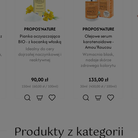
PROPOS'NATURE
PROPOS'NATURE
 z
Pianka oczyszczająca
Olejowe serum
BIO - z kocanką włoską
karotenoidowe -
Amou'Roucou
Idealny do cery
,
dojrzałej naczynkowej i
Wzmacnia blask,
reaktywnej
nadaje skórze
zdrowego kolorytu
90,00 zł
135,00 zł
150ml
(60,00 zł / 100ml)
30ml
(450,00 zł / 100ml)
Produkty z kategorii