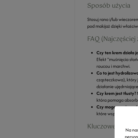
Sposób użycia
Stosuj rano i/lub wieczore
pod makijaż dzięki właśc
FAQ (Najczęściej
Czy ten krem działa 
Efekt "muśnięcia słoń
roucou i marchwi.
Co to jest hydrolizo
cząsteczkowa), który 
działanie ujędrniające
Czy krem jest tłusty?
N
która pomaga absorbo
Czy mogę go używać, 
które wspierają wyrów
Kluczowe składni
Na nas
person