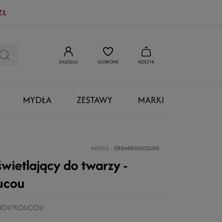
ZŁ
ZALOGUJ
ULUBIONE
KOSZYK
MYDŁA
ZESTAWY
MARKI
INDEKS
CREMEROUCOU50
wietlający do twarzy -
ucou
AMOU'ROUCOU