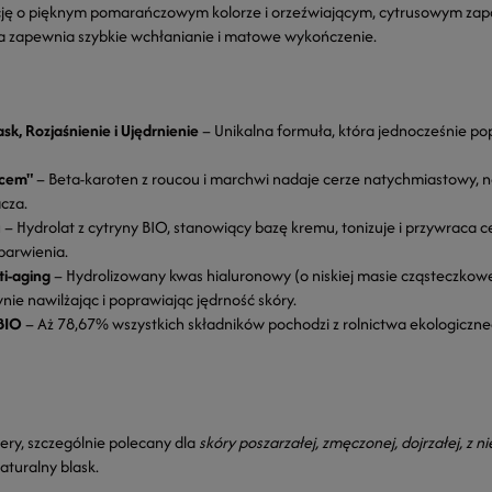
ję o pięknym pomarańczowym kolorze i orzeźwiającym, cytrusowym zap
ra zapewnia szybkie wchłanianie i matowe wykończenie.
ask, Rozjaśnienie i Ujędrnienie
– Unikalna formuła, która jednocześnie po
ńcem"
– Beta-karoten z roucou i marchwi nadaje cerze natychmiastowy, n
cza.
u
– Hydrolat z cytryny BIO, stanowiący bazę kremu, tonizuje i przywraca c
barwienia.
ti-aging
– Hydrolizowany kwas hialuronowy (o niskiej masie cząsteczkowej
ie nawilżając i poprawiając jędrność skóry.
BIO
– Aż 78,67% wszystkich składników pochodzi z rolnictwa ekologiczne
ery, szczególnie polecany dla
skóry poszarzałej, zmęczonej, dojrzałej, z
aturalny blask.