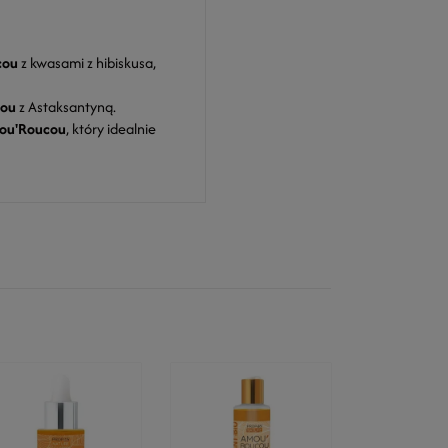
cou
z kwasami z hibiskusa,
cou
z Astaksantyną.
mou'Roucou
, który idealnie