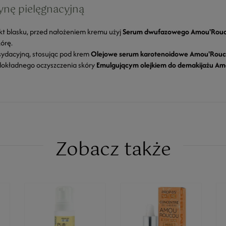
ynę pielęgnacyjną
t blasku, przed nałożeniem kremu użyj
Serum dwufazowego Amou'Rou
kórę.
ydacyjną, stosując pod krem
Olejowe serum karotenoidowe Amou'Rou
 dokładnego oczyszczenia skóry
Emulgującym olejkiem do demakijażu A
Zobacz także