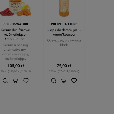
PROPOS'NATURE
PROPOS'NATURE
Serum dwufazowe
Olejek do demakijażu -
rozświetlające -
Amou'Roucou
Amou'Roucou
Oczyszcza, przywraca
Serum & peeling
blask
enzymatyczny -
antyoksydacyjny,
rozświetlający
105,00 zł
72,00 zł
30ml
(350,00 zł / 100ml)
125ml
(57,60 zł / 100ml)