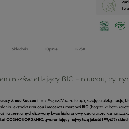
Pun
Twó
Składniki
Opinie
GPSR
em rozświetlający BIO – roucou, cytry
tlający Amou’Roucou
firmy
Propos’Nature
to upiększająca pielęgnacja, kt
iałania:
ekstrakt z roucou i macerat z marchwi BIO
(bogate w beta-karote
jaśnia cerę, a
hydrolizowany kwas hialuronowy
działa przeciwzmarszczko
fikat COSMOS ORGANIC, gwarantujący najwyższą jakość i 99,45% skład