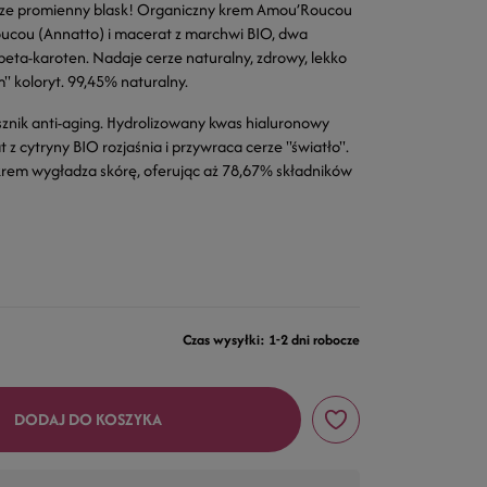
erze promienny blask! Organiczny krem Amou’Roucou
Roucou (Annatto) i macerat z marchwi BIO, dwa
eta-karoten. Nadaje cerze naturalny, zdrowy, lekko
" koloryt. 99,45% naturalny.
usznik anti-aging. Hydrolizowany kwas hialuronowy
t z cytryny BIO rozjaśnia i przywraca cerze "światło".
krem wygładza skórę, oferując aż 78,67% składników
Czas wysyłki: 1-2 dni robocze
DODAJ DO KOSZYKA