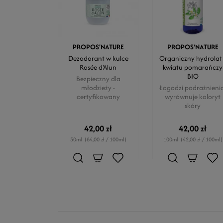
PROPOS'NATURE
PROPOS'NATURE
Dezodorant w kulce
Organiczny hydrolat
Rosée d'Alun
kwiatu pomarańczy
BIO
Bezpieczny dla
młodzieży -
Łagodzi podrażnienia
certyfikowany
wyrównuje koloryt
skóry
42,00 zł
42,00 zł
50ml
(84,00 zł / 100ml)
100ml
(42,00 zł / 100ml)