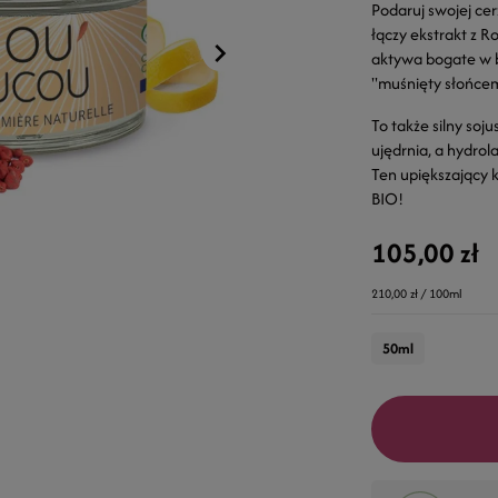
Podaruj swojej c
łączy ekstrakt z 
aktywa bogate w b
"muśnięty słońcem
To także silny soj
ujędrnia, a hydrola
Ten upiększający 
BIO!
105,00 zł
210,00 zł / 100ml
50ml