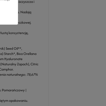
, tonizuje, oczyszcza i
beta-karotenu. Nadają
 masie cząsteczkowej.
tłustą konsystencję,
nik) Seed Oil**,
a) Starch*, Bixa Orellana
ium Hyaluronate
Naturalny Zapach), Citric
, Camphor.
enia naturalnego; 78,67%
:
Pomarańczowy |
kniętym opakowaniu.