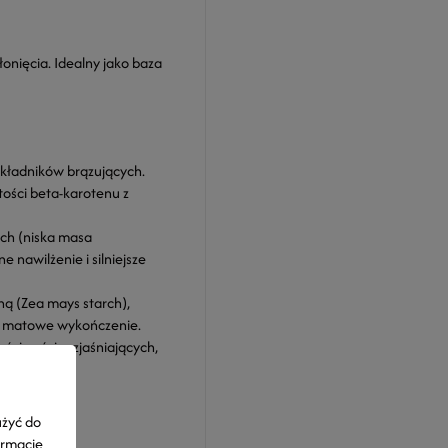
łonięcia. Idealny jako baza
składników brązujących.
tości beta-karotenu z
ch (niska masa
 nawilżenie i silniejsze
ną (Zea mays starch),
ko matowe wykończenie.
aściwości rozjaśniających,
użyć do
ormacje