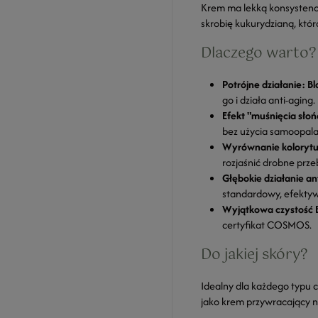
Krem ma lekką konsystenc
skrobię kukurydzianą, któ
Dlaczego warto?
Potrójne działanie: Bl
go i działa anti-aging.
Efekt "muśnięcia sło
bez użycia samoopala
Wyrównanie koloryt
rozjaśnić drobne prze
Głębokie działanie an
standardowy, efektywn
Wyjątkowa czystość 
certyfikat COSMOS.
Do jakiej skóry?
Idealny dla każdego typu c
jako krem przywracający n