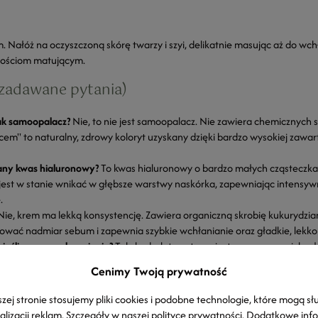
m. Nałóż na oczyszczoną skórę twarzy i szyi, delikatnie masując aż do wch
iwościom matującym.
 zadawane pytania)
jak samoopalacz?
Nie, to nie jest samoopalacz. Nie zawiera chemicznych 
cem" to naturalny, zdrowy koloryt uzyskany dzięki bardzo wysokiej zawar
wany kwas hialuronowy?
To kwas hialuronowy o bardzo małych cząsteczka
jest w stanie wnikać w głębsze warstwy naskórka, zapewniając intensywne
.
ie, krem ma lekką konsystencję. Zawiera organiczną skrobię kukurydzia
wać nadmiar sebum i zapewnia szybkie wchłanianie oraz gładkie, lek
jeśli mam przebarwienia?
Tak, hydrolat z cytryny jest znany ze swoich wł
nywanie kolorytu skóry i przywracanie jej blasku.
Cenimy Twoją prywatność
ki roślinne
zej stronie stosujemy pliki cookies i podobne technologie, które mogą sł
alizacji reklam. Szczegóły w naszej
polityce prywatności
. Dodatkowe inf