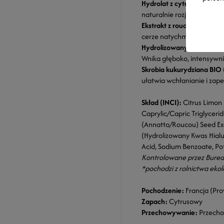
Hydrolat z cytryny BIO (Ci
naturalnie rozjaśnia koloryt
Ekstrakt z roucou (Bixa O
cerze natychmiastowy zdrow
Hydrolizowany kwas hialu
Wnika głęboko, intensywni
Skrobia kukurydziana BIO 
ułatwia wchłanianie i za
Skład (INCI):
Citrus Limon 
Caprylic/Capric Triglyceri
(Annatto/Roucou) Seed Ex
(Hydrolizowany Kwas Hialu
Acid, Sodium Benzoate, Pot
Kontrolowane przez Burea
*pochodzi z rolnictwa ekol
Pochodzenie:
Francja (Pro
Zapach:
Cytrusowy
Przechowywanie:
Przechow