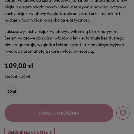
Serum kwiatowe do ciała i włosów z jaśminem. Naturalne serum w
olejku z olejem migdałowym i oliwą intensywnie nawilża i odżywia.
Suchy olejek kwiatowy wygładza, chroni przed przesuszeniem i
nadaje włosom blask oraz skórze elastyczność.
Luksusowy suchy olejek kwiatowy z witaminą E i rozmarynem.
Serum kwiatowe do skóry i włosów o lekkiej formule bez tłustego
filmu regeneruje, wygładza i chroni przed stresem oksydacyjnym.
Kwiatowy aromat otula skórę i włosy świeżością.
109,00 zł
218,00 zł / 100 ml
50ml
DODAJ DO KOSZYKA
OBECNIE BRAK NA STANIE