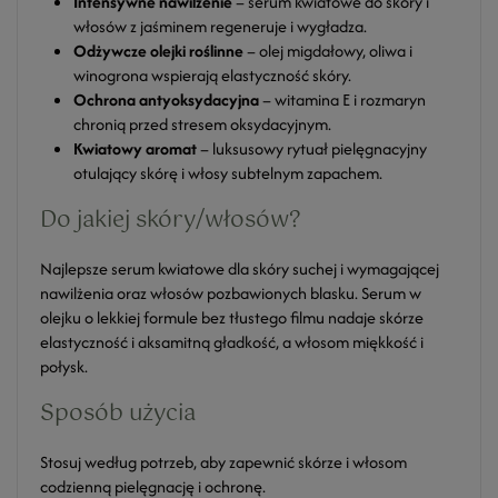
Intensywne nawilżenie
– serum kwiatowe do skóry i
włosów z jaśminem regeneruje i wygładza.
Odżywcze olejki roślinne
– olej migdałowy, oliwa i
winogrona wspierają elastyczność skóry.
Ochrona antyoksydacyjna
– witamina E i rozmaryn
chronią przed stresem oksydacyjnym.
Kwiatowy aromat
– luksusowy rytuał pielęgnacyjny
otulający skórę i włosy subtelnym zapachem.
Do jakiej skóry/włosów?
Najlepsze serum kwiatowe dla skóry suchej i wymagającej
nawilżenia oraz włosów pozbawionych blasku. Serum w
olejku o lekkiej formule bez tłustego filmu nadaje skórze
elastyczność i aksamitną gładkość, a włosom miękkość i
połysk.
Sposób użycia
Stosuj według potrzeb, aby zapewnić skórze i włosom
codzienną pielęgnację i ochronę.