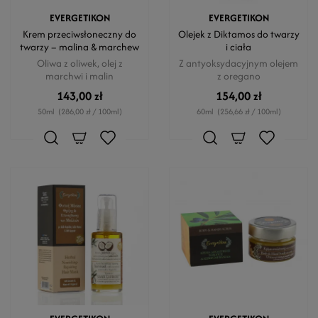
EVERGETIKON
EVERGETIKON
Krem przeciwsłoneczny do
Olejek z Diktamos do twarzy
twarzy – malina & marchew
i ciała
Oliwa z oliwek, olej z
Z antyoksydacyjnym olejem
marchwi i malin
z oregano
143,00 zł
154,00 zł
50ml
(286,00 zł / 100ml)
60ml
(256,66 zł / 100ml)