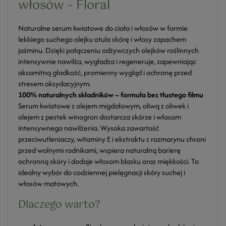
włosów – Floral
Naturalne serum kwiatowe do ciała i włosów w formie
lekkiego suchego olejku otula skórę i włosy zapachem
jaśminu. Dzięki połączeniu odżywczych olejków roślinnych
intensywnie nawilża, wygładza i regeneruje, zapewniając
aksamitną gładkość, promienny wygląd i ochronę przed
stresem oksydacyjnym.
100% naturalnych składników – formuła bez tłustego filmu
Serum kwiatowe z olejem migdałowym, oliwą z oliwek i
olejem z pestek winogron dostarcza skórze i włosom
intensywnego nawilżenia. Wysoka zawartość
przeciwutleniaczy, witaminy E i ekstraktu z rozmarynu chroni
przed wolnymi rodnikami, wspiera naturalną barierę
ochronną skóry i dodaje włosom blasku oraz miękkości. To
idealny wybór do codziennej pielęgnacji skóry suchej i
włosów matowych.
Dlaczego warto?