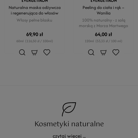
EVERGETIKON
EVERGETIKON
Naturalna maska odżywcza
Peeling do ciała i rąk –
i regenerująca do włosów
Wanilia
Włosy pełne blasku
100% naturalny - z solą
morską z Morza Martwego
69,90 zł
64,00 zł
60ml
(116,50 zł / 100ml)
120ml
(53,33 zł / 100 ml)
Kosmetyki naturalne
czytaj więcej ...