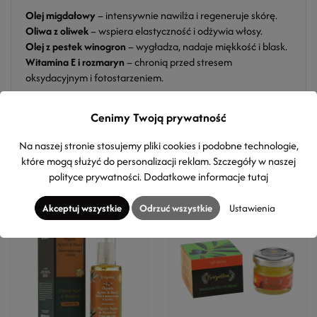
Olej migdałowy
– intensywnie nawilża i regeneruje skórę.
Oliwa z oliwek
– wspiera elastyczność i odżywia włosy.
Olej z pestek winogron
– wygładza, nadaje miękkość i blask.
Witamina E i rozmaryn
– chronią przed stresem
oksydacyjnym i fotostarzeniem.
Cenimy Twoją prywatność
Na naszej stronie stosujemy pliki cookies i podobne technologie,
Zobacz także
które mogą służyć do personalizacji reklam. Szczegóły w naszej
polityce prywatności
. Dodatkowe informacje
tutaj
Akceptuj wszystkie
Odrzuć wszystkie
Ustawienia