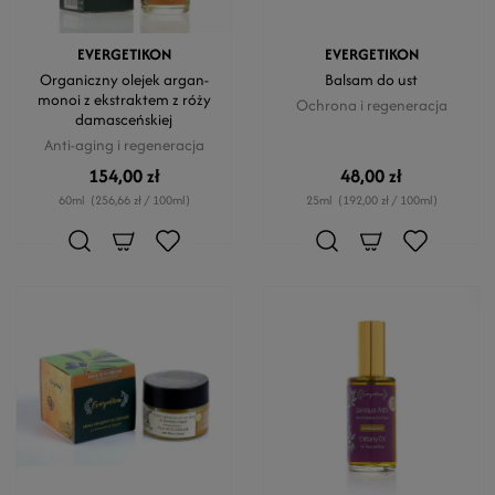
EVERGETIKON
EVERGETIKON
Organiczny olejek argan-
Balsam do ust
monoi z ekstraktem z róży
Ochrona i regeneracja
damasceńskiej
Anti-aging i regeneracja
154,00 zł
48,00 zł
60ml
(256,66 zł / 100ml)
25ml
(192,00 zł / 100ml)