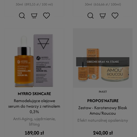
30ml
(893,33 zł / 100 ml)
30ml
(616,66 zł / 100ml)
OBECNIE BRAK NA STANIE
PAKIET
MYRRO SKINCARE
Remodelujące olejowe
PROPOS'NATURE
serum do twarzy z retinolem
Zestaw - Karotenowy Blask
0,3%
Amou'Roucou
Anti-Aging, ujędrnienie,
Efekt naturalnej opalenizny
lifting
189,00 zł
240,00 zł