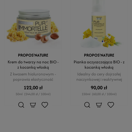
PROPOS'NATURE
PROPOS'NATURE
Krem do twarzy na noc BIO -
Pianka oczyszczająca BIO - z
z kocanką włoską
kocanką włoską
Z kwasem hialuronowym -
Idealny do cery dojrzałej
poprawia elastyczność
naczynkowej i reaktywnej
122,00 zł
90,00 zł
50ml
(244,00 zł / 100ml)
150ml
(60,00 zł / 100ml)