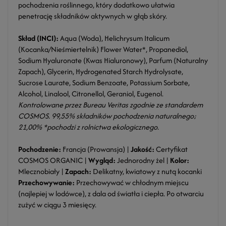
pochodzenia roślinnego, który dodatkowo ułatwia
penetrację składników aktywnych w głąb skóry.
Skład (INCI):
Aqua (Woda), Helichrysum Italicum
(Kocanka/Nieśmiertelnik) Flower Water*, Propanediol,
Sodium Hyaluronate (Kwas Hialuronowy), Parfum (Naturalny
Zapach), Glycerin, Hydrogenated Starch Hydrolysate,
Sucrose Laurate, Sodium Benzoate, Potassium Sorbate,
Alcohol, Linalool, Citronellol, Geraniol, Eugenol.
Kontrolowane przez Bureau Veritas zgodnie ze standardem
COSMOS. 99,55% składników pochodzenia naturalnego;
21,00% *pochodzi z rolnictwa ekologicznego.
Pochodzenie:
Francja (Prowansja) |
Jakość:
Certyfikat
COSMOS ORGANIC |
Wygląd:
Jednorodny żel |
Kolor:
Mlecznobiały |
Zapach:
Delikatny, kwiatowy z nutą kocanki
Przechowywanie:
Przechowywać w chłodnym miejscu
(najlepiej w lodówce), z dala od światła i ciepła. Po otwarciu
zużyć w ciągu 3 miesięcy.