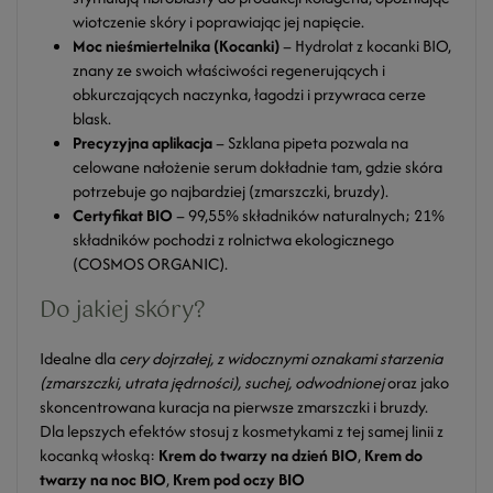
wiotczenie skóry i poprawiając jej napięcie.
Moc nieśmiertelnika (Kocanki)
– Hydrolat z kocanki BIO,
znany ze swoich właściwości regenerujących i
obkurczających naczynka, łagodzi i przywraca cerze
blask.
Precyzyjna aplikacja
– Szklana pipeta pozwala na
celowane nałożenie serum dokładnie tam, gdzie skóra
potrzebuje go najbardziej (zmarszczki, bruzdy).
Certyfikat BIO
– 99,55% składników naturalnych; 21%
składników pochodzi z rolnictwa ekologicznego
(COSMOS ORGANIC).
Do jakiej skóry?
Idealne dla
cery dojrzałej, z widocznymi oznakami starzenia
(zmarszczki, utrata jędrności), suchej, odwodnionej
oraz jako
skoncentrowana kuracja na pierwsze zmarszczki i bruzdy.
Dla lepszych efektów stosuj z kosmetykami z tej samej linii z
kocanką włoską:
Krem do twarzy na dzień BIO
,
Krem do
twarzy na noc BIO
,
Krem pod oczy BIO