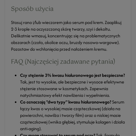
Sposób użycia
Stosuj rano i/lub wieczorem jako serum pod krem. Zaaplikuj
2-3 krople na oczyszczoną skórę twarzy, szyi i dekoltu.
Delikatnie wmasuj, koncentrując się na problematycznych
obszarach (czoło, okolice oczu, bruzdy nosowo-wargowe).
Pozostaw do wchłonięcia przed nałożeniem kremu.
FAQ (Najczęściej zadawane pytania)
Czy stężenie 3% kwasu hialuronowego jest bezpieczne?
Tak, jest to wysokie, ale bezpieczne i wysoce efektywne
stężenie stosowane w kosmetykach. Zapewnia
natychmiastowy efekt nawilżenia i wypełnienia.
Co oznaczają "dwa typy" kwasu hialuronowego?
Serum
łączy kwas o wysokiej masie cząsteczkowej (działa na
powierzchni, nawilża i tworzy film) oraz o niskiej masie
cząsteczkowej (wnika głębiej, stymuluje kolagen i działa
anti-aging).
Czy mogę stosować to serum pod oczy?
Tak, formuła