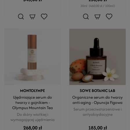
30ml
(460,00 zł / 100ml)
MONTOLYMPE
SOWE BOTANIC LAB
Ujędrniające serum do
Organiczne serum do twarzy
twarzy z gojnikiem -
anti-aging - Opuncja Figowa
Olympus Mountain Tea
Serum przeciwstarzeniowe i
Do skóry wiotkiej i
antyoksydacyjne
wymagającej ujędrnienia
268,00 zł
185,00 zł