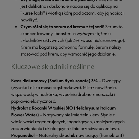
jest delikatna i doskonale nadaje się do aplikacji na
"kurze łapki" i wiotką skórę pod oczami, aby ją napiąć i
nawilżyć.
Czym różni się to serum od kremu z tej serii?
Serum to
skoncentrowany "booster" o wyższym stężeniu
składników aktywnych (jak 3% kwasu hialuronowego).
Krem ma bogatszą, ochronną formułę. Serum należy
stosować pod krem, aby wzmocnić jego działanie.
Kluczowe składniki roślinne
Kwas Hialuronowy (Sodium Hyaluronate) 3%
– Dwa typy
(wysoka i niska masa cząsteczkowa). Mistrz nawilżania,
wiąże wodę w naskórku, wypełnia drobne zmarszczki i
poprawia elastyczność.
Hydrolat z Kocanki Włoskiej BIO (Helichrysum Italicum
Flower Water)
– Nazywany nieśmiertelnikiem. Słynie z
właściwości regenerujących, łagodzących, zmniejszających
zaczerwienienia i działających silnie przeciwstarzeniowo.
Propanediol
– Naturalny składnik nawilżający (humektant)