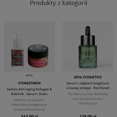
Produkty z kategorii
PAKIET
USVA COSMETICS
EVERGETIKON
Serum z olejkami bogatymi
w kwasy omega - Rainforest
Zestaw Anti-Aging Kolagen &
Rokitnik - Serum i Krem
Do skóry suchej, dojrzałej
oraz przesuszonej w
Idealny na prezent.
klimatyzacji
Naturalna pielęgnacja
przeciwstarzeniowa
343,00 zł
138,00 zł