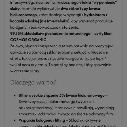
intensywnego nawilżenia i
widocznego efektu "wypełnienia"
skóry
. Formuła wykorzystuje
dwa różne typy kwasu
hialuronowego
, które działają w synergii z
hydrolatem z
kocanki włoskiej (nieśmiertelnika)
, aby wspierać produkcję
kolagenu i redukować oznaki starzenia.
99,55% składników pochodzenia naturalnego – certyfikat
COSMOS ORGANIC
Żelowa, płynna konsystencja serum pozwala na precyzyjną
aplikację za pomocą szklanej pipety, celując w kluczowe
strefy, takie jak bruzdy nosowo-wargowe, "kurze łapki"
wokół oczu czy czoło. To potężny booster, który spowalnia
wiotczenie skóry.
Dlaczego warto?
Ultra-wysokie stężenie 3% kwasu hialuronowego
–
Dwa typy kwasu hialuronowego (wysoko- i
niskocząsteczkowy) intensywnie nawilżają, wypełniają
zmarszczki od środka i tworzą na skórze ochronny film.
Wsparcie kolagenu i lifting
– Składniki aktywne
stymulują fibroblasty do produkcji kolagenu, opóźniając