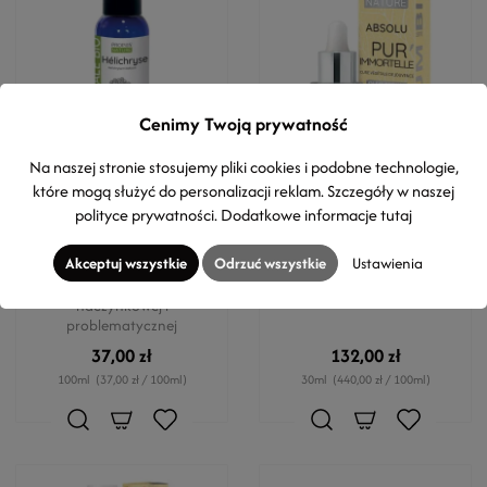
Cenimy Twoją prywatność
Na naszej stronie stosujemy pliki cookies i podobne technologie,
które mogą służyć do personalizacji reklam. Szczegóły w naszej
PROPOS'NATURE
PROPOS'NATURE
polityce prywatności
. Dodatkowe informacje
tutaj
Organiczny hydrolat z
Olejowe serum anti-aging
kocanki włoskiej BIO
BIO - z kocanką włoską
Akceptuj wszystkie
Odrzuć wszystkie
Ustawienia
Anti-Aging; ujędrnia;
Działanie liftingujące -
również do cery
twarz, szyja, dekolt
naczynkowej i
problematycznej
37,00 zł
132,00 zł
100ml
(37,00 zł / 100ml)
30ml
(440,00 zł / 100ml)