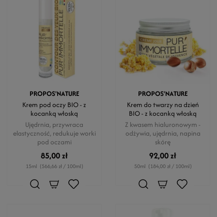
PROPOS'NATURE
PROPOS'NATURE
Krem pod oczy BIO - z
Krem do twarzy na dzień
kocanką włoską
BIO - z kocanką włoską
Ujędrnia, przywraca
Z kwasem hialuronowym -
elastyczność, redukuje worki
odżywia, ujędrnia, napina
pod oczami
skórę
85,00 zł
92,00 zł
15ml
(566,66 zł / 100ml)
50ml
(184,00 zł / 100ml)