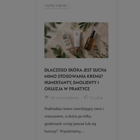
czytaj więcej ...
DLACZEGO SKÓRA JEST SUCHA
MIMO STOSOWANIA KREMU?
HUMEKTANTY, EMOLIENTY I
OKLUZJA W PRAKTYCE
66 wyświetlenia
2
Lubię
Nakładasz krem nawilżający rano i
wieczorem, a skóra po kilku
godzinach wciąż piecze lub się
łuszczy? Wyjaśniamy,...