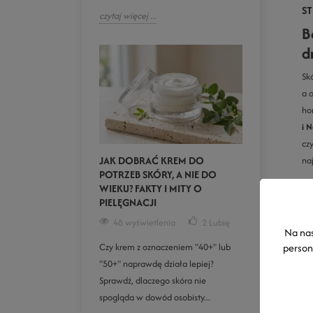
ST
czytaj więcej ...
B
d
Sk
a 
ho
i 
czy
JAK DOBRAĆ KREM DO
na
POTRZEB SKÓRY, A NIE DO
WIEKU? FAKTY I MITY O
Ja
PIELĘGNACJI
ko
48 wyświetlenia
2
Lubię
Na nas
Czy krem z oznaczeniem "40+" lub
person
"50+" naprawdę działa lepiej?
Sprawdź, dlaczego skóra nie
spogląda w dowód osobisty...