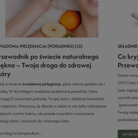
IADOMA PIELĘGNACJA (PORADNIKI) (15)
SKŁADNIKI
rzewodnik po świecie naturalnego
Co kry
iękna – Twoja droga do zdrowej
Przewo
kóry
Zostań świa
(INCI) bez 
taj w świecie
świadomej pielęgnacji
, gdzie natura spotyka się z
lupę najpop
edzą. W tej kategorii znajdziesz praktyczne poradniki, które
czynniki pie
mogą Ci zrozumieć potrzeby Twojej skóry i dobierać kosmetyki
"greenwashi
z tajemnic. Wierzymy, że dbanie o siebie to nie tylko nakładanie
Twoją najle
lejnych warstw kremu, ale przede wszystkim zrozumienie
pochodzenie
jologii skóry i szacunek do własnego ciała.
sz blog to kompendium...
WYŚWIET