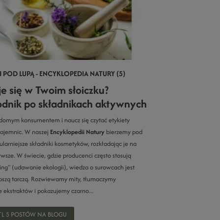
 POD LUPĄ - ENCYKLOPEDIA NATURY (5)
je się w Twoim słoiczku?
dnik po składnikach aktywnych
domym konsumentem i naucz się czytać etykiety
tajemnic. W naszej
Encyklopedii Natury
bierzemy pod
ularniejsze składniki kosmetyków, rozkładając je na
rwsze. W świecie, gdzie producenci często stosują
ng" (udawanie ekologii), wiedza o surowcach jest
pszą tarczą. Rozwiewamy mity, tłumaczymy
 ekstraktów i pokazujemy czarno...
L 5 POSTÓW NA BLOGU