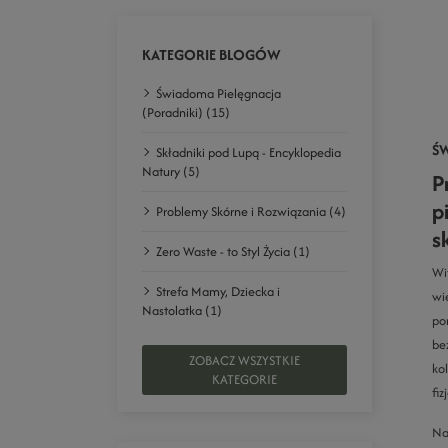
KATEGORIE BLOGÓW
Świadoma Pielęgnacja
(Poradniki) (15)
ŚW
Składniki pod Lupą - Encyklopedia
Natury (5)
P
p
Problemy Skórne i Rozwiązania (4)
s
Zero Waste - to Styl Życia (1)
Wi
Strefa Mamy, Dziecka i
wi
Nastolatka (1)
po
be
ZOBACZ WSZYSTKIE
ko
KATEGORIE
fiz
Na