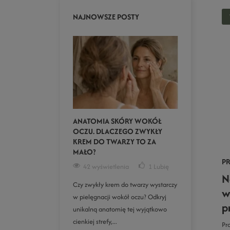
NAJNOWSZE POSTY
ANATOMIA SKÓRY WOKÓŁ
OCZU. DLACZEGO ZWYKŁY
KREM DO TWARZY TO ZA
MAŁO?
PR
42 wyświetlenia
1
Lubię
N
Czy zwykły krem do twarzy wystarczy
w
w pielęgnacji wokół oczu? Odkryj
p
unikalną anatomię tej wyjątkowo
cienkiej strefy,...
Pr