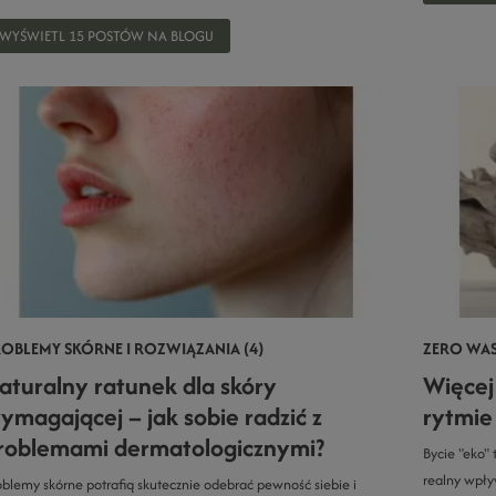
WYŚWIETL 15 POSTÓW NA BLOGU
OBLEMY SKÓRNE I ROZWIĄZANIA (4)
ZERO WAST
aturalny ratunek dla skóry
Więcej 
ymagającej – jak sobie radzić z
rytmie
roblemami dermatologicznymi?
Bycie "eko"
realny wpły
oblemy skórne potrafią skutecznie odebrać pewność siebie i