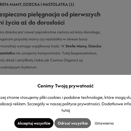
REFA MAMY, DZIECKA I NASTOLATKA (1)
ezpieczna pielęgnacja od pierwszych
ni życia aż do dorosłości
óra dziecka jest nawet pięciokrotnie cieńsza od skóry dorosłego,
organizm przyszłej mamy czy nastolatka w okresie burzy
rmonalnej wymaga wyjątkowej troski. W
Strefie Mamy, Dziecka
Nastolatka
nie uznajemy kompromisów. Tutaj bezpieczeństwo,
sty skład i certyfikaty (takie jak Cosmos Organic) są
jważniejszym kryterium.
ko rodzice wiemy, jak trudny bywa wybór odpowiednich
Cenimy Twoją prywatność
smetyków...
zej stronie stosujemy pliki cookies i podobne technologie, które mogą sł
WYŚWIETL 1 WPIS NA BLOGU
alizacji reklam. Szczegóły w naszej
polityce prywatności
. Dodatkowe inf
tutaj
Akceptuj wszystkie
Odrzuć wszystkie
Ustawienia