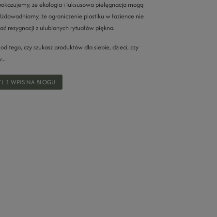
okazujemy, że ekologia i luksusowa pielęgnacja mogą
. Udowadniamy, że ograniczenie plastiku w łazience nie
ać rezygnacji z ulubionych rytuałów piękna.
od tego, czy szukasz produktów dla siebie, dzieci, czy
...
L 1 WPIS NA BLOGU