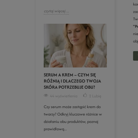
ko
czytaj więcej ...
za
Tw
"P
ni
ob
SERUM A KREM – CZYM SIĘ
RÓŻNIĄ I DLACZEGO TWOJA
SKÓRA POTRZEBUJE OBU?
44 wyświetlenia
2
Lubię
Czy serum może zastąpić krem do
twarzy? Odkryj kluczowe różnice w
działaniu obu produktów, poznaj
prawidłową...