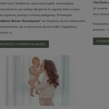
i Styl Życia
p
mfort życia. Swędzenie, uporczywy trądzik, nawracające
iść w parze
czerwienienia czy reakcje alergiczne to sygnały, które wysyła
musi oznacz
ój organizm, prosząc o zmianę pielęgnacji. W kategorii
roblemy Skórne i Rozwiązania"
nie skupiamy się na maskowaniu
Niezależnie 
edoskonałości, ale na docieraniu do ich źródła i łagodzeniu
partnera – w
jawów w...
WYŚWIET
WYŚWIETL 4 POSTÓW NA BLOGU