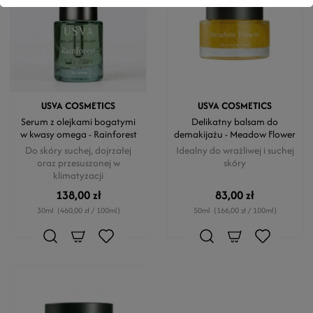
USVA COSMETICS
USVA COSMETICS
Serum z olejkami bogatymi
Delikatny balsam do
w kwasy omega - Rainforest
demakijażu - Meadow Flower
Do skóry suchej, dojrzałej
Idealny do wrażliwej i suchej
oraz przesuszonej w
skóry
klimatyzacji
138,00 zł
83,00 zł
30ml
(460,00 zł / 100ml)
50ml
(166,00 zł / 100ml)