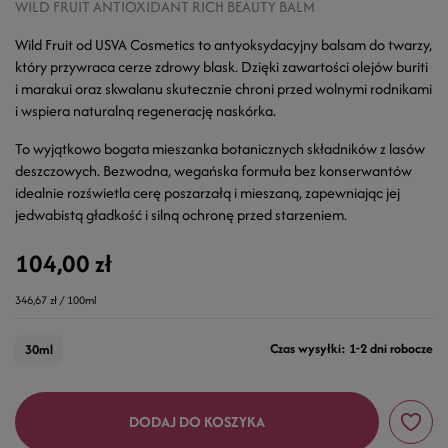
WILD FRUIT ANTIOXIDANT RICH BEAUTY BALM
Wild Fruit od USVA Cosmetics to antyoksydacyjny balsam do twarzy,
który przywraca cerze zdrowy blask. Dzięki zawartości olejów buriti
i marakui oraz skwalanu skutecznie chroni przed wolnymi rodnikami
i wspiera naturalną regenerację naskórka.
To wyjątkowo bogata mieszanka botanicznych składników z lasów
deszczowych. Bezwodna, wegańska formuła bez konserwantów
idealnie rozświetla cerę poszarzałą i mieszaną, zapewniając jej
jedwabistą gładkość i silną ochronę przed starzeniem.
104,00 zł
346,67 zł / 100ml
Czas wysyłki: 1-2 dni robocze
30ml
DODAJ DO KOSZYKA