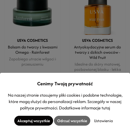
USVA COSMETICS
USVA COSMETICS
Balsam do twarzy z kwasami
Antyoksydacyjne serum do
Omega - Rainforest
twarzy z dzikich owoców -
Wild Fruit
Zapobiega utracie wilgoci i
przesuszeniu
Idealne do skóry matowej,
pozbawionej blasku - lekka
ochrona przeciwsloneczna
104,00 zł
138,00 zł
Cenimy Twoją prywatność
30ml
(346,67 zł / 100ml)
30ml
(460,00 zł / 100ml)
Na naszej stronie stosujemy pliki cookies i podobne technologie,
które mogą służyć do personalizacji reklam. Szczegóły w naszej
polityce prywatności
. Dodatkowe informacje
tutaj
Akceptuj wszystkie
Odrzuć wszystkie
Ustawienia