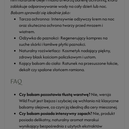
zablokuje odparowywanie wody na cały dzień lub noc.
Balsam sprawdzi się idealnie jako:
Tarcza ochronna: Intensywnie odżywczy krem na noc
oraz skuteczna ochrona twarzy przed mrozem i
wiatrem.
Odżywka do paznokci: Regenerujący kompres na
suche skórki i łamliwe płytki paznokci.
Naturalny rozświetlacz: Kosmetyk nadający piękny,
zdrowy blask kościom policzkowym i ustom.
Kojący balsam do ciała: Ratunek na przesuszone łokcie,
dekolt czy spalone słońcem ramiona.
FAQ
Czy balsam pozostawia tłustą warstwę?
Nie, wersja
Wild Fruit jest lżejsza i szybciej się wchłania niż klasyczne
balsamy olejowe, co czyni ją idealną dla cery mieszanej.
Czy balsam posiada intensywny zapach?
Nie, produkt
posiada delikatny, naturalny aromat marakui
wynikający bezpośrednio z użytych ekstraktów