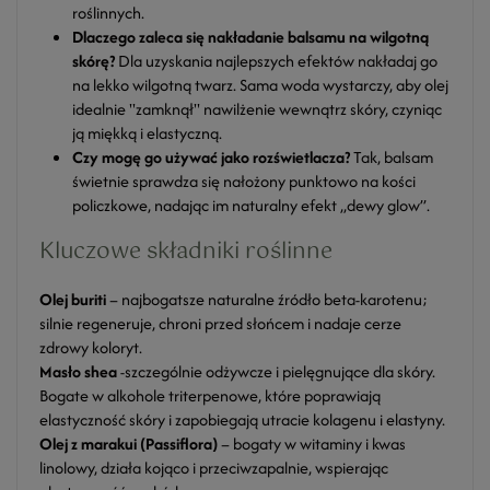
roślinnych.
Dlaczego zaleca się nakładanie balsamu na wilgotną
skórę?
Dla uzyskania najlepszych efektów nakładaj go
na lekko wilgotną twarz. Sama woda wystarczy, aby olej
idealnie "zamknął" nawilżenie wewnątrz skóry, czyniąc
ją miękką i elastyczną.
Czy mogę go używać jako rozświetlacza?
Tak, balsam
świetnie sprawdza się nałożony punktowo na kości
policzkowe, nadając im naturalny efekt „dewy glow”.
Kluczowe składniki roślinne
Olej buriti
– najbogatsze naturalne źródło beta-karotenu;
silnie regeneruje, chroni przed słońcem i nadaje cerze
zdrowy koloryt.
Masło shea
-szczególnie odżywcze i pielęgnujące dla skóry.
Bogate w alkohole triterpenowe, które poprawiają
elastyczność skóry i zapobiegają utracie kolagenu i elastyny.
Olej z marakui (Passiflora)
– bogaty w witaminy i kwas
linolowy, działa kojąco i przeciwzapalnie, wspierając