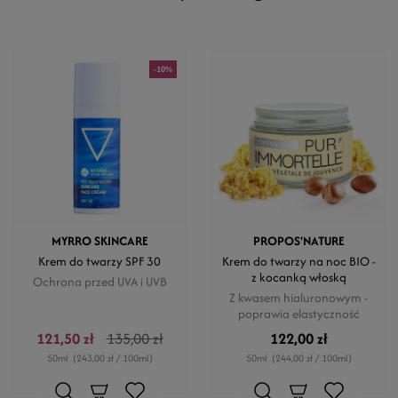
-10%
MYRRO SKINCARE
PROPOS'NATURE
Krem do twarzy SPF 30
Krem do twarzy na noc BIO -
z kocanką włoską
Ochrona przed UVA i UVB
Z kwasem hialuronowym -
poprawia elastyczność
121,50 zł
135,00 zł
122,00 zł
50ml
(243,00 zł / 100ml)
50ml
(244,00 zł / 100ml)