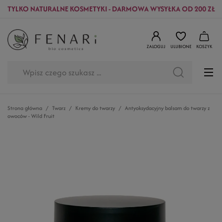
TYLKO NATURALNE KOSMETYKI - DARMOWA WYSYŁKA OD 200 ZŁ
ZALOGUJ
ULUBIONE
KOSZYK
Strona główna
Twarz
Kremy do twarzy
Antyoksydacyjny balsam do twarzy z
owoców - Wild Fruit