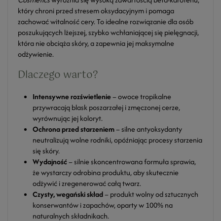
który chroni przed stresem oksydacyjnym i pomaga
zachować witalność cery. To idealne rozwiązanie dla osób
poszukujących lżejszej, szybko wchłaniającej się pielęgnacji,
która nie obciąża skóry, a zapewnia jej maksymalne
odżywienie.
Dlaczego warto?
Intensywne rozświetlenie
– owoce tropikalne
przywracają blask poszarzałej i zmęczonej cerze,
wyrównując jej koloryt.
Ochrona przed starzeniem
– silne antyoksydanty
neutralizują wolne rodniki, opóźniając procesy starzenia
się skóry.
Wydajność
– silnie skoncentrowana formuła sprawia,
że wystarczy odrobina produktu, aby skutecznie
odżywić i zregenerować całą twarz.
Czysty, wegański skład
– produkt wolny od sztucznych
konserwantów i zapachów, oparty w 100% na
naturalnych składnikach.