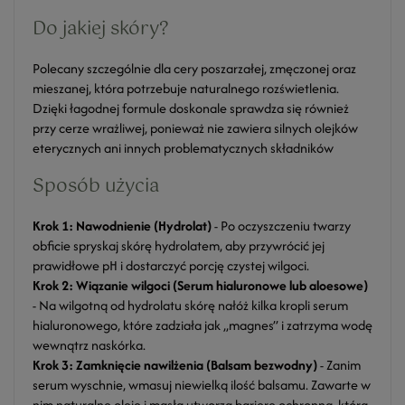
Do jakiej skóry?
Polecany szczególnie dla cery poszarzałej, zmęczonej oraz
mieszanej, która potrzebuje naturalnego rozświetlenia.
Dzięki łagodnej formule doskonale sprawdza się również
przy cerze wrażliwej, ponieważ nie zawiera silnych olejków
eterycznych ani innych problematycznych składników
Sposób użycia
Krok 1: Nawodnienie (Hydrolat)
- Po oczyszczeniu twarzy
obficie spryskaj skórę hydrolatem, aby przywrócić jej
prawidłowe pH i dostarczyć porcję czystej wilgoci.
Krok 2: Wiązanie wilgoci (Serum hialuronowe lub aloesowe)
- Na wilgotną od hydrolatu skórę nałóż kilka kropli serum
hialuronowego, które zadziała jak „magnes” i zatrzyma wodę
wewnątrz naskórka.
Krok 3: Zamknięcie nawilżenia (Balsam bezwodny)
- Zanim
serum wyschnie, wmasuj niewielką ilość balsamu. Zawarte w
nim naturalne oleje i masła utworzą barierę ochronną, która