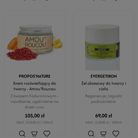
PROPOS'NATURE
EVERGETIKON
Krem rozświetlający do
Żel aloesowy do twarzy i
twarzy - Amou'Roucou
ciała
Z kwasem hialuronowym -
Regeneruje, łagodzi
nawilżenie, ujędrnienie na
podrażnienia
dzień i noc
105,00 zł
69,00 zł
50ml
(210,00 zł / 100ml)
50ml
(138,00 zł / 100ml)