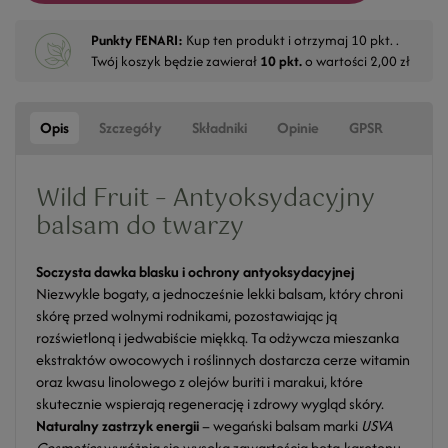
Punkty FENARI:
Kup ten produkt i otrzymaj
10
pkt. .
Twój koszyk będzie zawierał
10
pkt.
o wartości
2,00 zł
Opis
Szczegóły
Składniki
Opinie
GPSR
Wild Fruit – Antyoksydacyjny
balsam do twarzy
Soczysta dawka blasku i ochrony antyoksydacyjnej
Niezwykle bogaty, a jednocześnie lekki balsam, który chroni
skórę przed wolnymi rodnikami, pozostawiając ją
rozświetloną i jedwabiście miękką. Ta odżywcza mieszanka
ekstraktów owocowych i roślinnych dostarcza cerze witamin
oraz kwasu linolowego z olejów buriti i marakui, które
skutecznie wspierają regenerację i zdrowy wygląd skóry.
Naturalny zastrzyk energii
– wegański balsam marki
USVA
Cosmetics
wyróżnia się wysoką zawartością beta-karotenu,