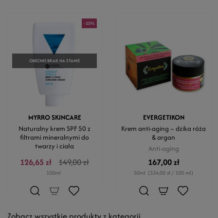
-15%
OBECNIE BRAK NA STANIE
MYRRO SKINCARE
EVERGETIKON
Naturalny krem SPF 50 z
Krem anti-aging – dzika róża
filtrami mineralnymi do
& argan
twarzy i ciała
Anti-aging
126,65 zł
149,00 zł
167,00 zł
100ml
50ml
(334,00 zł / 100 ml)
Zobacz wszystkie produkty z kategorii