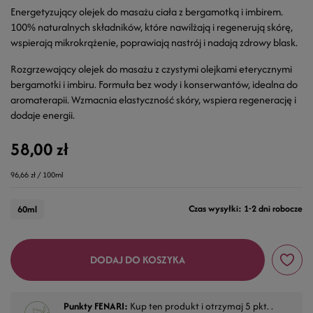
Energetyzujący olejek do masażu ciała z bergamotką i imbirem.
100% naturalnych składników, które nawilżają i regenerują skórę,
wspierają mikrokrążenie, poprawiają nastrój i nadają zdrowy blask.
Rozgrzewający olejek do masażu z czystymi olejkami eterycznymi
bergamotki i imbiru. Formuła bez wody i konserwantów, idealna do
aromaterapii. Wzmacnia elastyczność skóry, wspiera regenerację i
dodaje energii.
58,00 zł
96,66 zł / 100ml
Czas wysyłki: 1-2 dni robocze
60ml
DODAJ DO KOSZYKA
Punkty FENARI:
Kup ten produkt i otrzymaj
5
pkt. .