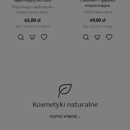
ujędrniający do ciała
z zeolitem – głęboko
oczyszczająca
Wspomaga ujędrnienie i
elastyczność skóry
100% Naturalna
65,00 zł
49,00 zł
60ml
(108,33 zł / 100ml)
80g
(61,25 zł / 100g)
Kosmetyki naturalne
czytaj więcej ...