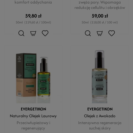
komfort oddychania
zwęża pory. Wspomaga
redukcję cellulitu i obrzęków
59,80 zł
59,00 zł
50ml
(119,60 zł / 100ml)
50ml
(118,00 zł / 100 ml)
EVERGETIKON
EVERGETIKON
Naturalny Olejek Laurowy
Olejek z Awokado
Przeciwłupieżowy i
Intensywna regeneracja
regenerujący
suchej skóry