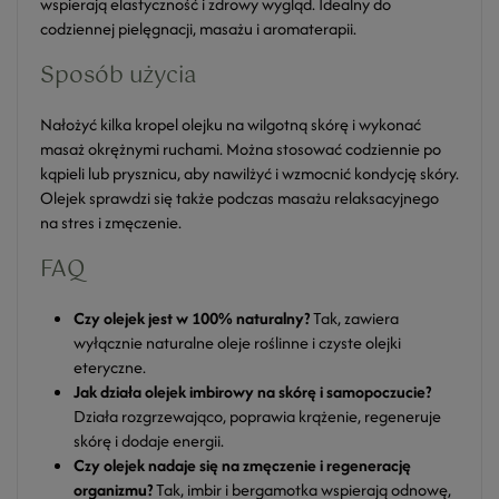
wspierają elastyczność i zdrowy wygląd. Idealny do
codziennej pielęgnacji, masażu i aromaterapii.
Sposób użycia
Nałożyć kilka kropel olejku na wilgotną skórę i wykonać
masaż okrężnymi ruchami. Można stosować codziennie po
kąpieli lub prysznicu, aby nawilżyć i wzmocnić kondycję skóry.
Olejek sprawdzi się także podczas masażu relaksacyjnego
na stres i zmęczenie.
FAQ
Czy olejek jest w 100% naturalny?
Tak, zawiera
wyłącznie naturalne oleje roślinne i czyste olejki
eteryczne.
Jak działa olejek imbirowy na skórę i samopoczucie?
Działa rozgrzewająco, poprawia krążenie, regeneruje
skórę i dodaje energii.
Czy olejek nadaje się na zmęczenie i regenerację
organizmu?
Tak, imbir i bergamotka wspierają odnowę,