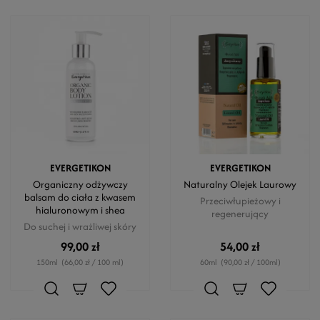
EVERGETIKON
EVERGETIKON
Organiczny odżywczy
Naturalny Olejek Laurowy
balsam do ciała z kwasem
Przeciwłupieżowy i
hialuronowym i shea
regenerujący
Do suchej i wrażliwej skóry
99,00 zł
54,00 zł
150ml
(66,00 zł / 100 ml)
60ml
(90,00 zł / 100ml)