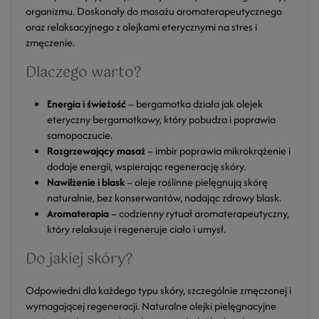
organizmu. Doskonały do masażu aromaterapeutycznego
oraz relaksacyjnego z olejkami eterycznymi na stres i
zmęczenie.
Dlaczego warto?
Energia i świeżość
– bergamotka działa jak olejek
eteryczny bergamotkowy, który pobudza i poprawia
samopoczucie.
Rozgrzewający masaż
– imbir poprawia mikrokrążenie i
dodaje energii, wspierając regenerację skóry.
Nawilżenie i blask
– oleje roślinne pielęgnują skórę
naturalnie, bez konserwantów, nadając zdrowy blask.
Aromaterapia
– codzienny rytuał aromaterapeutyczny,
który relaksuje i regeneruje ciało i umysł.
Do jakiej skóry?
Odpowiedni dla każdego typu skóry, szczególnie zmęczonej i
wymagającej regeneracji. Naturalne olejki pielęgnacyjne