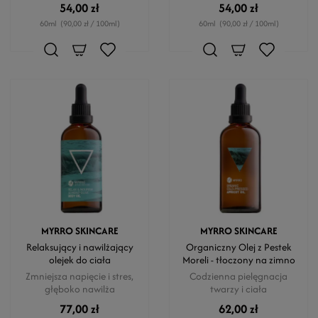
54,00 zł
54,00 zł
60ml
(90,00 zł / 100ml)
60ml
(90,00 zł / 100ml)
MYRRO SKINCARE
MYRRO SKINCARE
Relaksujący i nawilżający
Organiczny Olej z Pestek
olejek do ciała
Moreli - tłoczony na zimno
Zmniejsza napięcie i stres,
Codzienna pielęgnacja
głęboko nawilża
twarzy i ciała
77,00 zł
62,00 zł