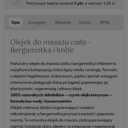
Twój koszyk będzie zawierał
5
pkt.
o wartości
1,00 zł
Opis
Szczegóły
Składniki
Opinie
GPSR
Olejek do masażu ciała –
Bergamotka i Imbir
Naturalny olejek do masażu ciała z bergamotką i imbirem to
wyjątkowa kompozycja, która łączy relaks i energię. Formuła
z olejami migdałowym, kokosowym, jojoba i pestek winogron
intensywnie pielęgnuje skórę po kąpieli, poprawiając jej
elastyczność, regenerację i zdrowy blask.
100% naturalnych składników – czyste olejki eteryczne –
formuła bez wody i konserwantów
Olejek imbirowy działa rozgrzewająco i wspiera
mikrokrążenie, a bergamotka przynosi świeżość i poprawia
nastrój. To naturalny olejek do masażu ciała poprawiający
nastrój i kondycję skóry, idealny na zmęczenie i regenerację