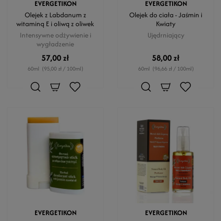
EVERGETIKON
EVERGETIKON
Olejek z Labdanum z
Olejek do ciała - Jaśmin i
witaminą E i oliwą z oliwek
Kwiaty
Intensywne odżywienie i
Ujędrniający
wygładzenie
57,00 zł
58,00 zł
60ml
(95,00 zł / 100ml)
60ml
(96,66 zł / 100ml)
EVERGETIKON
EVERGETIKON