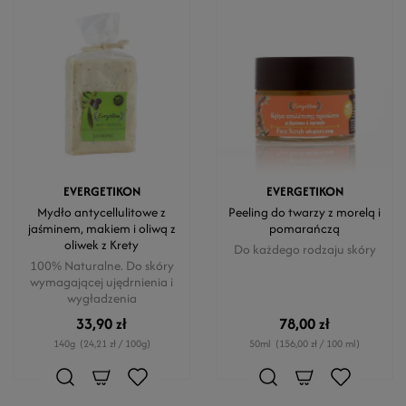
EVERGETIKON
EVERGETIKON
Mydło antycellulitowe z
Peeling do twarzy z morelą i
jaśminem, makiem i oliwą z
pomarańczą
oliwek z Krety
Do każdego rodzaju skóry
100% Naturalne. Do skóry
wymagającej ujędrnienia i
wygładzenia
33,90 zł
78,00 zł
140g
(24,21 zł / 100g)
50ml
(156,00 zł / 100 ml)