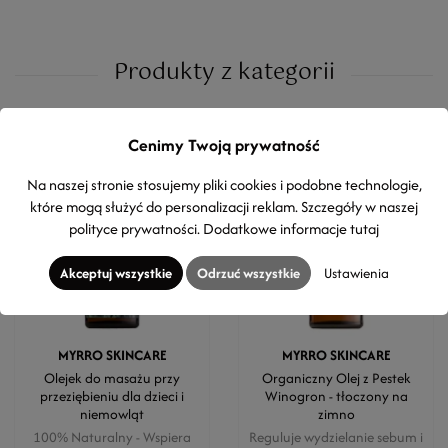
Produkty z kategorii
Cenimy Twoją prywatność
Na naszej stronie stosujemy pliki cookies i podobne technologie,
które mogą służyć do personalizacji reklam. Szczegóły w naszej
polityce prywatności
. Dodatkowe informacje
tutaj
Akceptuj wszystkie
Odrzuć wszystkie
Ustawienia
MYRRO SKINCARE
MYRRO SKINCARE
Olejek do masażu przy
Organiczny Olej z Pestek
przeziębieniu dla dzieci i
Winogron - tłoczony na
niemowląt
zimno
100% Naturalny - Wspiera
Reguluje wydzielanie sebum i