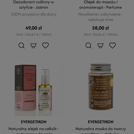
Dezodorant roślinny w
Olejek do masażu i
sztyfcie - Jaśmin
aromaterapii - Perfume
100% przyjazny dla skóry
Nawilżenie i odżywienie -
redukuje stres
49,00 zł
58,00 zł
15ml
(326,67 zł / 100ml)
60ml
(96,66 zł / 100ml)
EVERGETIKON
EVERGETIKON
Naturalny olejek na cellulit -
Naturalna maska do twarzy