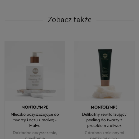
Zobacz także
MONTOLYMPE
MONTOLYMPE
Mleczko oczyszczające do
Delikatny rewitalizujący
twarzy i oczu z malwą -
peeling do twarzy z
Malva
proszkiem z oliwek
Dokładne oczyszczenie,
Z drobno zmielonymi
nawilżenie
pestkami oliwki