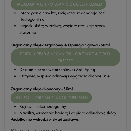
MACADAMIA OIL - ORGANIC & COLD-PRESSED
Intensywnie nawilża, zmiękcza i regeneruje bez
tłustego filmu
Łagodzi skórę wrażliwą, wspiera redukcję oznak
starzenia
Organiczny olejek Arganowy & Opuncja Figowa - 50ml
PRICKLY PEAR & ARGAN OIL - ORGANIC & COLD-
PRESSED
Działanie przeciwstarzeniowe; Anti-Aging
Odżywia, wspiera odnowę i wygładza drobne linie
Organiczny olejek konopny - 50ml
HEMP OIL - ORGANIC & COLD-PRESSED
Kojący i niekomedogenny
Nawilża, wzmacnia barierę i wspiera odbudowę skóry
Pudełko nie wchodzi w skład zestawu.