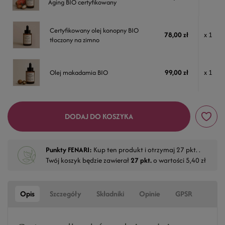
Aging BIO certyfikowany
Certyfikowany olej konopny BIO
78,00 zł
x 1
tłoczony na zimno
99,00 zł
x 1
Olej makadamia BIO
DODAJ DO KOSZYKA
Punkty FENARI:
Kup ten produkt i otrzymaj
27
pkt. .
Twój koszyk będzie zawierał
27
pkt.
o wartości
5,40 zł
Opis
Szczegóły
Składniki
Opinie
GPSR