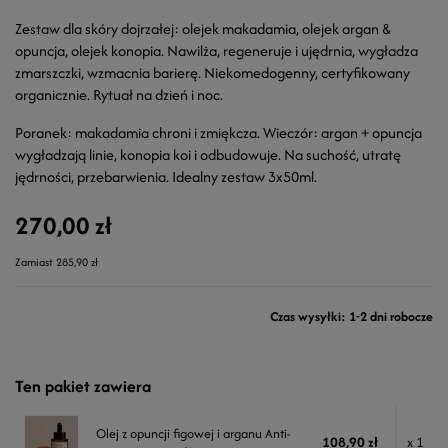
Zestaw dla skóry dojrzałej: olejek makadamia, olejek argan &
opuncja, olejek konopia. Nawilża, regeneruje i ujędrnia, wygładza
zmarszczki, wzmacnia barierę. Niekomedogenny, certyfikowany
organicznie. Rytuał na dzień i noc.
Poranek: makadamia chroni i zmiękcza. Wieczór: argan + opuncja
wygładzają linie, konopia koi i odbudowuje. Na suchość, utratę
jędrności, przebarwienia. Idealny zestaw 3x50ml.
270,00 zł
Zamiast 285,90 zł
Czas wysyłki: 1-2 dni robocze
Ten pakiet zawiera
Olej z opuncji figowej i arganu Anti-
108,90 zł
x 1