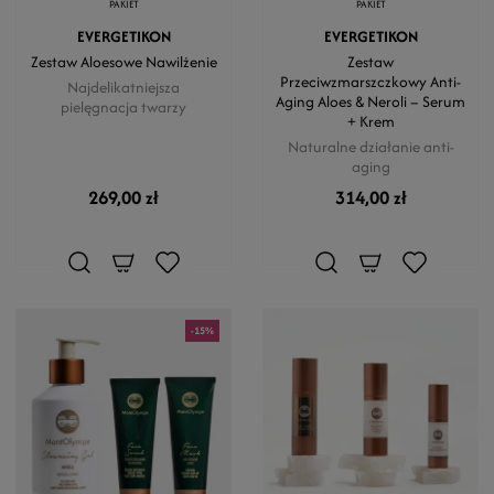
PAKIET
PAKIET
EVERGETIKON
EVERGETIKON
Zestaw Aloesowe Nawilżenie
Zestaw
Przeciwzmarszczkowy Anti-
Najdelikatniejsza
Aging Aloes & Neroli – Serum
pielęgnacja twarzy
+ Krem
Naturalne działanie anti-
aging
269,00 zł
314,00 zł
-15%