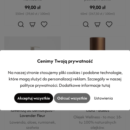
99,00 zł
99,00 zł
250ml
(39,60 zł / 100ml)
40ml
(247,50 zł / 100ml)
Cenimy Twoją prywatność
Na naszej stronie stosujemy pliki cookies i podobne technologie,
które mogą służyć do personalizacji reklam. Szczegóły w naszej
polityce prywatności
. Dodatkowe informacje
tutaj
Akceptuj wszystkie
Odrzuć wszystkie
Ustawienia
MONTOLYMPE
MONTOLYMPE
Naturalna woda micelarna z
Odżywczy olejek do włosów i
lawendą do demakijażu -
ciała - Gaea's
Lavender Fleur
Olejek Wellness - to moc 18-
Lawenda, aloes, rumianek,
tu 100% naturalnych
szałwia
olejków.