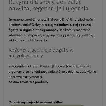
Rutyna dla skóry dojrzałej:
nawilża, regeneruje i ujędrnia
Zmęczona cera? Zmarszczki i drobne linie? Utrata jędrności,
przebarwienia? Odkryj trio
olej makadamia
,
olej z opuncji
figowej & argan
oraz
olej konopny
. Ich komplementarne
właściwości odżywiają, koją i ujędrniają skórę, ograniczając
widoczne oznaki starzenia.
Regenerujące oleje bogate w
antyoksydanty
Połączenie makadamii, opuncji figowej (owoc kaktusa) z
arganem oraz konopi zapewnia skórze ukojenie, odżywienie i
poprawę elastyczności.
Zestaw zawiera 3 produkty
Organiczny olejek Makadamia -50ml