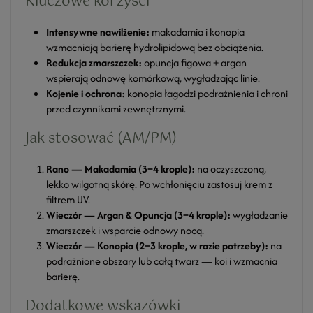
Kluczowe korzyści
Intensywne nawilżenie:
makadamia i konopia
wzmacniają barierę hydrolipidową bez obciążenia.
Redukcja zmarszczek:
opuncja figowa + argan
wspierają odnowę komórkową, wygładzając linie.
Kojenie i ochrona:
konopia łagodzi podrażnienia i chroni
przed czynnikami zewnętrznymi.
Jak stosować (AM/PM)
Rano — Makadamia (3–4 krople):
na oczyszczoną,
lekko wilgotną skórę. Po wchłonięciu zastosuj krem z
filtrem UV.
Wieczór — Argan & Opuncja (3–4 krople):
wygładzanie
zmarszczek i wsparcie odnowy nocą.
Wieczór — Konopia (2–3 krople, w razie potrzeby):
na
podrażnione obszary lub całą twarz — koi i wzmacnia
barierę.
Dodatkowe wskazówki