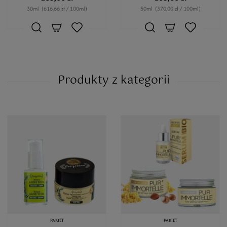
30ml
(616,66 zł / 100ml)
50ml
(370,00 zł / 100ml)
Produkty z kategorii
PAKIET
PAKIET