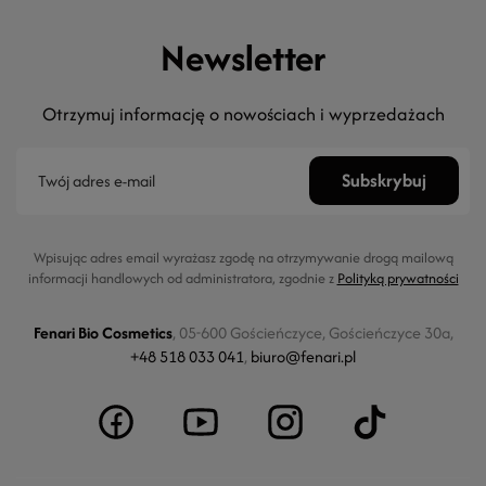
Newsletter
Otrzymuj informację o nowościach i wyprzedażach
Wpisując adres email wyrażasz zgodę na otrzymywanie drogą mailową
informacji handlowych od administratora, zgodnie z
Polityką prywatności
Fenari Bio Cosmetics
, 05-600 Gościeńczyce, Gościeńczyce 30a,
+48 518 033 041
,
biuro@fenari.pl