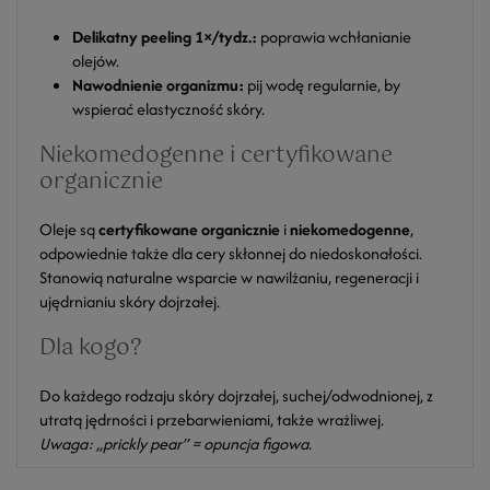
Delikatny peeling 1×/tydz.:
poprawia wchłanianie
olejów.
Nawodnienie organizmu:
pij wodę regularnie, by
wspierać elastyczność skóry.
Niekomedogenne i certyfikowane
organicznie
Oleje są
certyfikowane organicznie
i
niekomedogenne
,
odpowiednie także dla cery skłonnej do niedoskonałości.
Stanowią naturalne wsparcie w nawilżaniu, regeneracji i
ujędrnianiu skóry dojrzałej.
Dla kogo?
Do każdego rodzaju skóry dojrzałej, suchej/odwodnionej, z
utratą jędrności i przebarwieniami, także wrażliwej.
Uwaga: „prickly pear” = opuncja figowa.