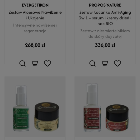
EVERGETIKON
PROPOS'NATURE
Zestaw Aloesowe Nawilżenie
Zestaw Kocanka Anti-Aging
i Ukojenie
3w 1 – serum i kremy dzień i
noc BIO
Intensywne nawilżenie i
regeneracja
Zestaw z niesmiertelnikiem
do skóry dojrzałej
268,00 zł
336,00 zł