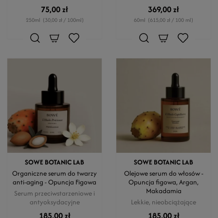
75,00 zł
369,00 zł
250ml
(30,00 zł / 100ml)
60ml
(615,00 zł / 100 ml)
SOWE BOTANIC LAB
SOWE BOTANIC LAB
Organiczne serum do twarzy
Olejowe serum do włosów -
anti-aging - Opuncja Figowa
Opuncja figowa, Argan,
Makadamia
Serum przeciwstarzeniowe i
antyoksydacyjne
Lekkie, nieobciążające
185,00 zł
185,00 zł