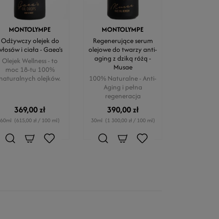
MONTOLYMPE
MONTOLYMPE
Odżywczy olejek do
Regenerujące serum
włosów i ciała - Gaea's
olejowe do twarzy anti-
aging z dziką różą -
Olejek Wellness - to
Musae
moc 18-tu 100%
naturalnych olejków.
100% Naturalne - Anti-
Aging i pełna
regeneracja
369,00 zł
390,00 zł
60ml
(615,00 zł / 100 ml)
30ml
(1 300,00 zł / 100 ml)