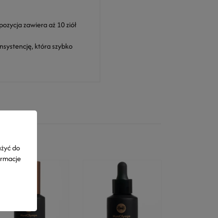
ozycja zawiera aż 10 ziół
nsystencję, która szybko
użyć do
ormacje