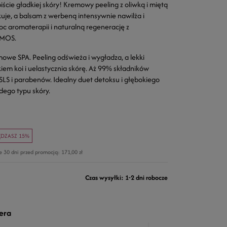
ście gładkiej skóry! Kremowy peeling z oliwką i miętą
kuje, a balsam z werbeną intensywnie nawilża i
oc aromaterapii i naturalną regenerację z
SMOS.
e SPA. Peeling odświeża i wygładza, a lekki
iem koi i uelastycznia skórę. Aż 99% składników
SLS i parabenów. Idealny duet detoksu i głębokiego
dego typu skóry.
DZASZ 15%
ie 30 dni przed promocją:
171,00 zł
Czas wysyłki: 1-2 dni robocze
era