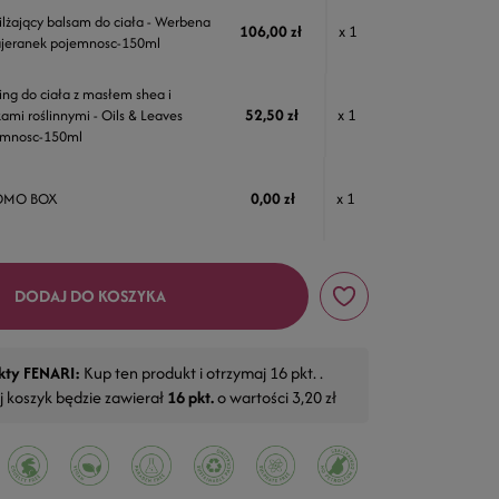
lżający balsam do ciała - Werbena
106,00 zł
x 1
jeranek pojemnosc-150ml
ing do ciała z masłem shea i
52,50 zł
x 1
kami roślinnymi - Oils & Leaves
emnosc-150ml
0,00 zł
x 1
OMO BOX
DODAJ DO KOSZYKA
kty FENARI:
Kup ten produkt i otrzymaj
16
pkt. .
j koszyk będzie zawierał
16
pkt.
o wartości
3,20 zł