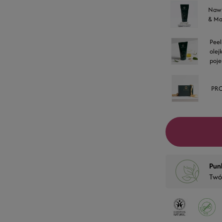
Nawi
& Ma
Peel
olej
poj
PR
Pun
Twó