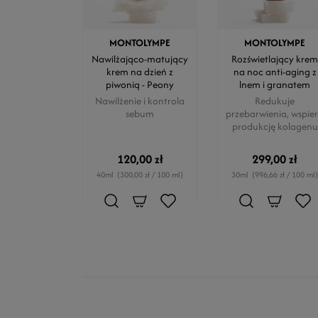
MONTOLYMPE
MONTOLYMPE
Nawilżająco-matujący
Rozświetlający krem
krem na dzień z
na noc anti-aging z
piwonią - Peony
lnem i granatem
Nawilżenie i kontrola
Redukuje
sebum
przebarwienia, wspie
produkcję kolagenu
120,00 zł
299,00 zł
40ml
(300,00 zł / 100 ml)
30ml
(996,66 zł / 100 ml)