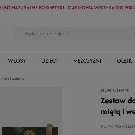
YLKO NATURALNE KOSMETYKI - DARMOWA WYSYŁKA OD 200 
WŁOSY
DZIECI
MĘŻCZYŹNI
OLEJKI
z miętą i werbeną
MONTOLYMPE
Zestaw do
miętą i w
RELAXING WELLN