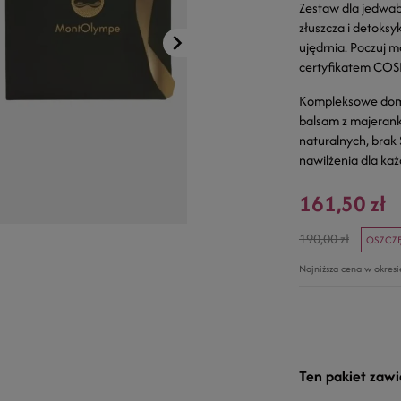
Zestaw dla jedwabi
złuszcza i detoksy
ujędrnia. Poczuj m
certyfikatem CO
Kompleksowe domow
balsam z majerank
naturalnych, brak 
nawilżenia dla każ
161,50 zł
190,00 zł
OSZCZĘ
Najniższa cena w okres
Ten pakiet zawi