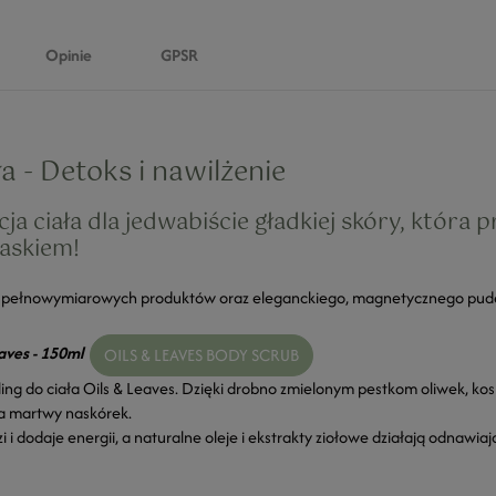
Opinie
GPSR
a - Detoks i nawilżenie
ja ciała dla jedwabiście gładkiej skóry, która 
askiem!
h pełnowymiarowych produktów oraz eleganckiego, magnetycznego pud
eaves - 150ml
OILS & LEAVES BODY SCRUB
ing do ciała Oils & Leaves. Dzięki drobno zmielonym pestkom oliwek, kos
wa martwy naskórek.
 i dodaje energii, a naturalne oleje i ekstrakty ziołowe działają odnawia