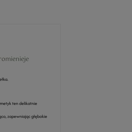
promienieje
ełka.
metyk ten delikatnie
jąco, zapewniając głębokie