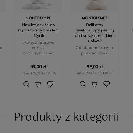
MONTOLYMPE
MONTOLYMPE
Nawilżający żel do
Delikatny
mycia twarzy z mirtem
rewitalizujący peeling
- Myrtle
do twarzy z proszkiem
z oliwek
Skutecznie usuwa
ra
makijaż i
Z drobno zmielonymi
zanieczyszczenia
pestkami oliwki
89,00 zł
99,00 zł
250ml
(35,60 zł / 100ml)
40ml
(247,50 zł / 100ml)
Produkty z kategorii