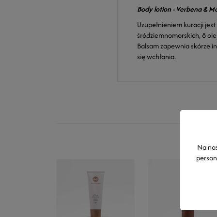
Body lotion - Verbena & M
Uzupełnieniem kuracji jest
śródziemnomorskich, 8 ole
Balsam zapewnia skórze in
się wchłania.
Na nas
person