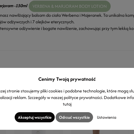
arjoram -150ml
VERBENA & MARJORAM BODY LOTION
 nasz nawilżający balsam do ciała Werbena i Majeranek. Ta unikalna komp
jów odżywczych i 7 olejków eterycznych.
tensywne odżywienie i bogate nawilżenie, zachowując przy tym lekką ko
Zobacz także
Cenimy Twoją prywatność
zej stronie stosujemy pliki cookies i podobne technologie, które mogą sł
alizacji reklam. Szczegóły w naszej
polityce prywatności
. Dodatkowe inf
tutaj
Akceptuj wszystkie
Odrzuć wszystkie
Ustawienia