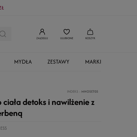
ZŁ
ZALOGUJ
ULUBIONE
KOSZYK
MYDŁA
ZESTAWY
MARKI
INDEKS
MNOSET05
 ciała detoks i nawilżenie z
erbeną
ESS