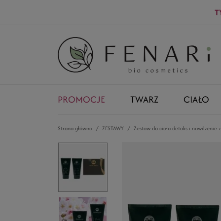
T
PROMOCJE
TWARZ
CIAŁO
Strona główna
ZESTAWY
Zestaw do ciała detoks i nawilżenie 