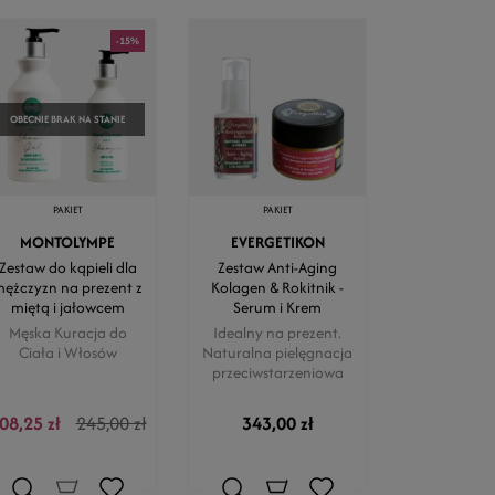
-15%
OBECNIE BRAK NA STANIE
PAKIET
PAKIET
MONTOLYMPE
EVERGETIKON
Zestaw do kąpieli dla
Zestaw Anti-Aging
ężczyzn na prezent z
Kolagen & Rokitnik -
miętą i jałowcem
Serum i Krem
Męska Kuracja do
Idealny na prezent.
Ciała i Włosów
Naturalna pielęgnacja
przeciwstarzeniowa
08,25 zł
245,00 zł
343,00 zł