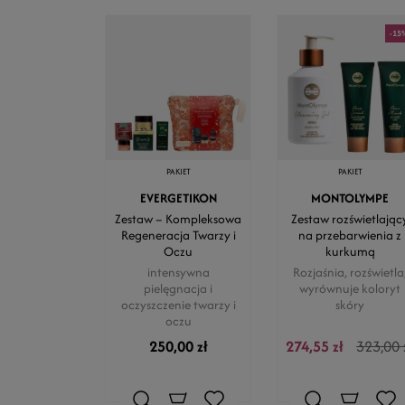
-15
PAKIET
PAKIET
EVERGETIKON
MONTOLYMPE
Zestaw – Kompleksowa
Zestaw rozświetlając
Regeneracja Twarzy i
na przebarwienia z
Oczu
kurkumą
intensywna
Rozjaśnia, rozświetla
pielęgnacja i
wyrównuje koloryt
oczyszczenie twarzy i
skóry
oczu
250,00 zł
274,55 zł
323,00 