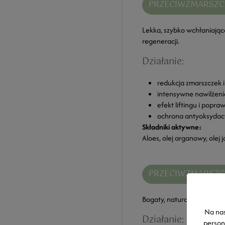
PRZECIWZMARSZCZ
Lekka, szybko wchłaniając
regeneracji.
Działanie:
redukcja zmarszczek i 
intensywne nawilżenie
efekt liftingu i popra
ochrona antyoksydac
Składniki aktywne:
Aloes, olej arganowy, olej j
PRZECIWZMARSZCZ
Bogaty, naturalny krem pr
Na nas
Działanie:
person