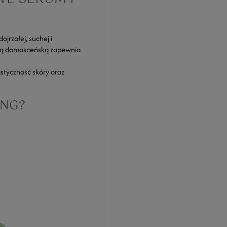
jrzałej, suchej i
różą damasceńską zapewnia
styczność skóry oraz
ING?