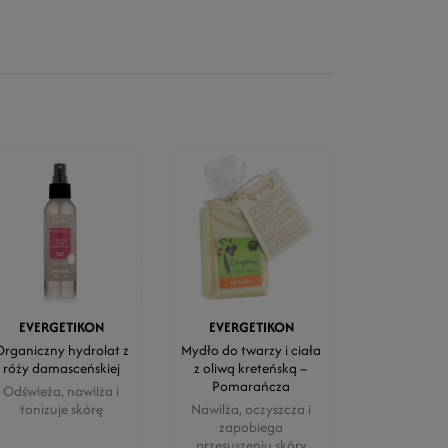
EVERGETIKON
EVERGETIKON
rganiczny hydrolat z
Mydło do twarzy i ciała
róży damasceńskiej
z oliwą kreteńską –
Pomarańcza
Odświeża, nawilża i
tonizuje skórę
Nawilża, oczyszcza i
zapobiega
przesuszeniu skóry