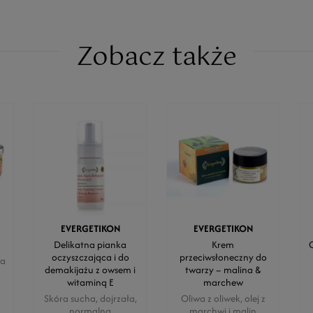
Zobacz także
EVERGETIKON
EVERGETIKON
Delikatna pianka
Krem
O
oczyszczająca i do
przeciwsłoneczny do
ja
demakijażu z owsem i
twarzy – malina &
witaminą E
marchew
Skóra sucha, dojrzała,
Oliwa z oliwek, olej z
normalna
marchwi i malin