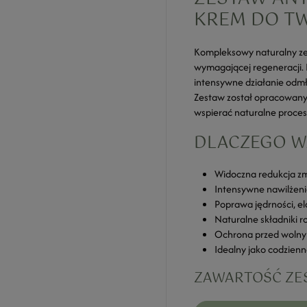
KREM DO T
Kompleksowy naturalny zest
wymagającej regeneracji. 
intensywne działanie odmł
Zestaw został opracowany 
wspierać naturalne procesy
DLACZEGO W
Widoczna redukcja zma
Intensywne nawilżenie
Poprawa jędrności, el
Naturalne składniki ro
Ochrona przed wolnym
Idealny jako codzien
ZAWARTOŚĆ ZE