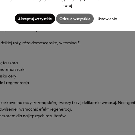
tutaj
 poprawia strukturę skóry
lagenu
Akceptuj wszystkie
Odrzuć wszystkie
Ustawienia
rę
ć i promienność cery
z dzikiej róży, róża damasceńska, witamina E.
ięta skóra
ne zmarszczki
asku cery
e i regeneracja
czkowe na oczyszczoną skórę twarzy i szyi, delikatnie wmasuj. Następni
wilżenie i wzmocnić efekt regeneracji.
ieczorem dla najlepszych rezultatów.