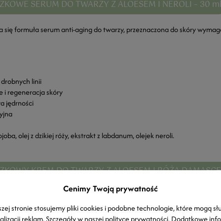
KOWE SERUM DO TWARZY Z ALOESEM I NEROLI – 30 m
a się formuła serum anti-aging do twarzy, przeznaczona do skóry wymagaj
drobnych linii
 i regeneracja skóry
wa jędrności
yjna
ojoba, olej z dzikiej róży, ekstrakt z labdanum, olejek neroli.
KOWY KREM DO TWARZY Z ALOESEM I RÓŻĄ DAMASCEŃ
Cenimy Twoją prywatność
zeciwzmarszczkowy do twarzy, który wspiera regenerację i odbudowę skó
zej stronie stosujemy pliki cookies i podobne technologie, które mogą sł
alizacji reklam. Szczegóły w naszej
polityce prywatności
. Dodatkowe inf