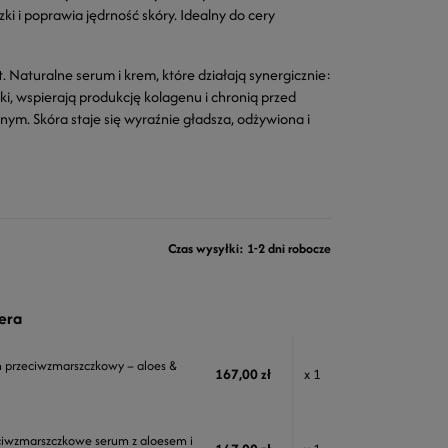
i i poprawia jędrność skóry. Idealny do cery
. Naturalne serum i krem, które działają synergicznie:
i, wspierają produkcję kolagenu i chronią przed
ym. Skóra staje się wyraźnie gładsza, odżywiona i
Czas wysyłki: 1-2 dni robocze
era
 przeciwzmarszczkowy – aloes &
167,00 zł
x 1
ciwzmarszczkowe serum z aloesem i