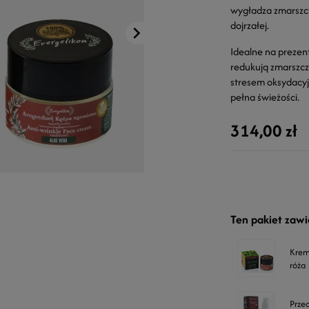
wygładza zmarszczk
dojrzałej.
Idealne na prezent
redukują zmarszczk
stresem oksydacyjn
pełna świeżości.
314,00 zł
Ten pakiet zawi
Krem
róża
Prze