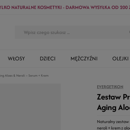
YLKO NATURALNE KOSMETYKI - DARMOWA WYSYŁKA OD 200 
WŁOSY
DZIECI
MĘŻCZYŹNI
OLEJKI
ing Aloes & Neroli – Serum + Krem
EVERGETIKON
Zestaw P
Aging Alo
Naturalny zestaw 
neroli + krem z a