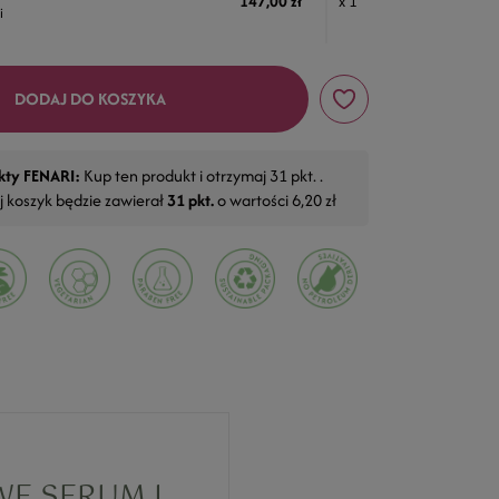
147,00 zł
x 1
i
DODAJ DO KOSZYKA
kty FENARI:
Kup ten produkt i otrzymaj
31
pkt. .
j koszyk będzie zawierał
31
pkt.
o wartości
6,20 zł
WE SERUM I