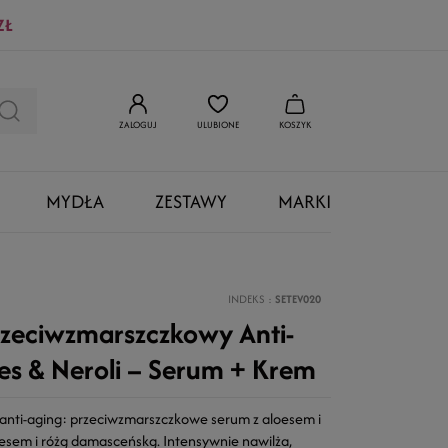
ZŁ
ZALOGUJ
ULUBIONE
KOSZYK
MYDŁA
ZESTAWY
MARKI
INDEKS
SETEV020
rzeciwzmarszczkowy Anti-
es & Neroli – Serum + Krem
anti-aging: przeciwzmarszczkowe serum z aloesem i
loesem i różą damasceńską. Intensywnie nawilża,