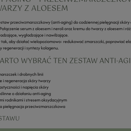
WARZY Z ALOESEM
aw przeciwzmarszczkowy (anti-aging) do codziennej pielęgnacji skóry do
Połączenie serum z aloesem i neroli oraz kremu do twarzy z aloesem i 
adzające, wygładzające i nawilżające.
tak, aby działać wielopoziomowo: redukować zmarszczki, poprawiać ela
 regeneracji i syntezy kolagenu.
ARTO WYBRAĆ TEN ZESTAW ANTI-AG
rszczek i drobnych linii
 i regeneracja skóry twarzy
astyczności i napięcia skóry
ślinne o działaniu anti-aging
i rodnikami i stresem oksydacyjnym
na pielęgnacja przeciwzmarszczkowa
STAWU