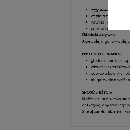
wygładza zmarszczki i
wspiera produkcję ko
nawilża i odżywia skó
poprawia elastycznoś
Składniki aktywne:
Aloes, olej arganowy, olej 
EFEKT STOSOWANIA:
gładsza i bardziej nap
widocznie zredukowa
poprawa kolorytu i bl
długotrwałe nawilżeni
SPOSÓB UŻYCIA:
Nałóż serum przeciwzmarsz
anti-aging, aby zamknąć na
Stosuj codziennie rano i w