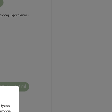
l
ącej ujędrnienia i
SKĄ – 50 ml
ry.
użyć do
ormacje