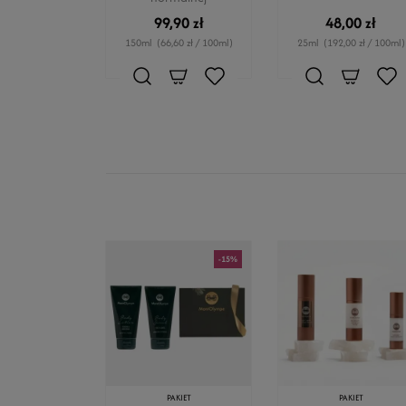
99,90 zł
48,00 zł
150ml
(66,60 zł / 100ml)
25ml
(192,00 zł / 100ml)
-15%
PAKIET
PAKIET