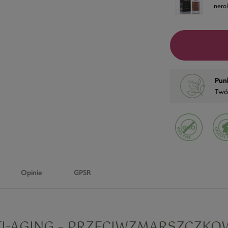
nerol
Pun
Twó
Opinie
GPSR
I-AGING – PRZECIWZMARSZCZKO